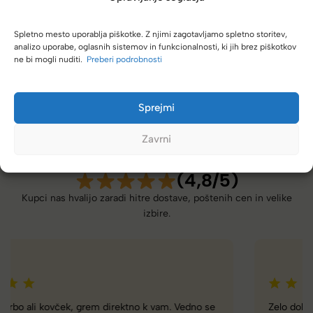
Spletno mesto uporablja piškotke. Z njimi zagotavljamo spletno storitev,
analizo uporabe, oglasnih sistemov in funkcionalnosti, ki jih brez piškotkov
ne bi mogli nuditi.
Preberi podrobnosti
Sprejmi
Zavrni
(4,8/5)
Kupci nas hvalijo zaradi hitre dostave, poštenih cen in velike
izbire.
Zelo dobra trgovina za torbe in kovčke, z veliko izbire,