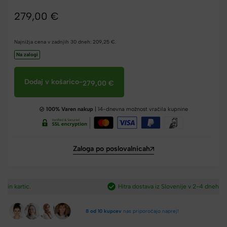
279,00
€
Najnižja cena v zadnjih 30 dneh:
209,25
€
.
Na zalogi
Dodaj v košarico
-
279,00
€
100% Varen nakup
| 14-dnevna možnost vračila kupnine
Zaloga po poslovalnicah
Hitra dostava iz Slovenije v 2-4 dneh.​
8 od 10 kupcev
nas priporočajo naprej!