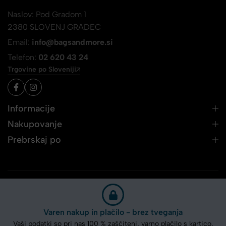
Naslov: Pod Gradom 1
2380 SLOVENJ GRADEC
Email:
info@bagsandmore.si
Telefon:
02 620 43 24
Trgovine po Sloveniji
Informacije
Nakupovanje
Prebrskaj po
Varen nakup in plačilo - brez tveganja
Vaši podatki so pri nas 100 % zaščiteni, varno plačilo s kartico,