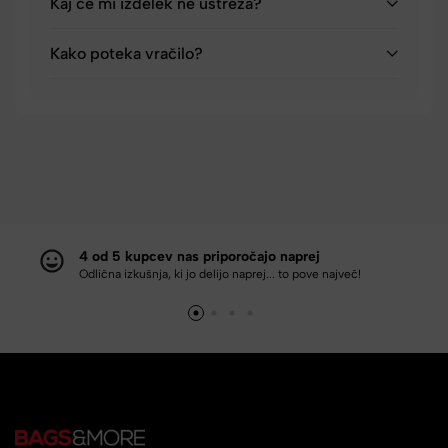
Kaj če mi izdelek ne ustreza?
Kako poteka vračilo?
4 od 5 kupcev nas priporočajo naprej
Odlična izkušnja, ki jo delijo naprej... to pove največ!