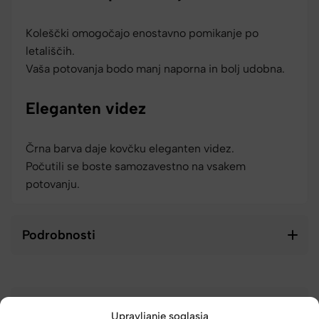
Koleščki omogočajo enostavno pomikanje po
letališčih.
Vaša potovanja bodo manj naporna in bolj udobna.
Eleganten videz
Črna barva daje kovčku eleganten videz.
Počutili se boste samozavestno na vsakem
potovanju.
Podrobnosti
Vzdrževanje
Upravljanje soglasja