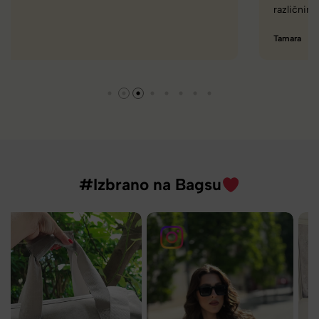
različnimi znamkami in dobrimi popusti/akcijami.
Tamara
#Izbrano na Bagsu