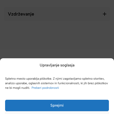
Vzdrževanje
Upravljanje soglasja
Spletno mesto uporablja piškotke. Z njimi zagotavljamo spletno storitev,
(4,8/5)
analizo uporabe, oglasnih sistemov in funkcionalnosti, ki jih brez piškotkov
ne bi mogli nuditi.
Preberi podrobnosti
Kupci nas hvalijo zaradi hitre dostave, poštenih cen in velike
izbire.
Sprejmi