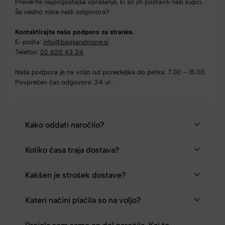
Preverite najpogostejša vprašanja, ki so jih postavili naši kupci.
Še vedno niste našli odgovora?
Kontaktirajte našo podporo za stranke.
E-pošta:
info@bagsandmore.si
Telefon:
02 620 43 24
Naša podpora je na voljo od ponedeljka do petka: 7.00 – 15.00.
Povprečen čas odgovora: 24 ur.
Kako oddati naročilo?
Koliko časa traja dostava?
Kakšen je strošek dostave?
Kateri načini plačila so na voljo?