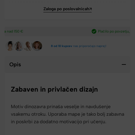
Zaloga po poslovalnicah
Plačilo po povzetju, preko paypal-a in kartic.​
8 od 10 kupcev
nas priporočajo naprej!
Opis
Zabaven in privlačen dizajn
Motiv dinozavra prinaša veselje in navdušenje
vsakemu otroku. Uporaba mape je tako bolj zabavna
in poskrbi za dodatno motivacijo pri učenju.