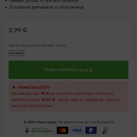
Idealen za šolo in domače projekte
Enostavno prenašanje in shranjevanje
3,99
€
Najnižja cena v zadnjih 30 dneh:
2,99
€
.
Na zalogi
Dodaj v košarico
-
3,99
€
Vikend brez DDV
Ob nakupu nad
70 €
se v košarici samodejno obračuna
dodatni popust
18,03 %
. Akcija velja do nedelje do polnoči,
samo na spletni strani.
100% Varen nakup
| 14-dnevna možnost vračila kupnine