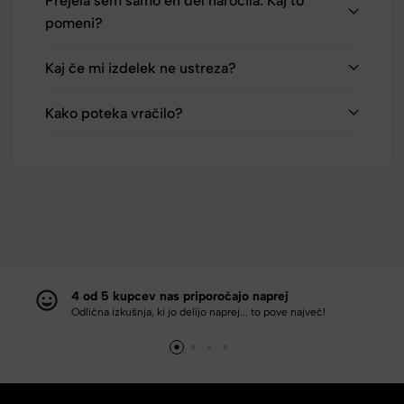
Prejela sem samo en del naročila. Kaj to
pomeni?
Kaj če mi izdelek ne ustreza?
Kako poteka vračilo?
4 od 5 kupcev nas priporočajo naprej
Odlična izkušnja, ki jo delijo naprej... to pove največ!