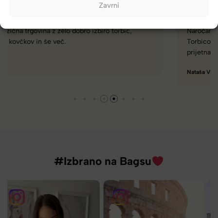
Zavrni
Naročanje pri vas je enostavno, zaupanja vredno.
Torbico že nosim, je takšna kot sem pričakovala; lahka,
prijetna za nošenje. Hvala
Nataša V.
#Izbrano na Bagsu