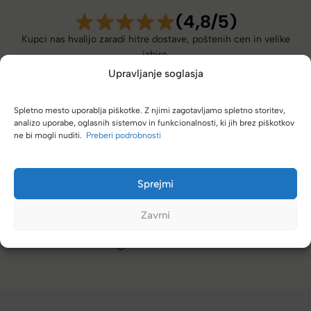
(4,8/5)
Kupci nas hvalijo zaradi hitre dostave, poštenih cen in velike
izbire.
Upravljanje soglasja
Spletno mesto uporablja piškotke. Z njimi zagotavljamo spletno storitev,
analizo uporabe, oglasnih sistemov in funkcionalnosti, ki jih brez piškotkov
ne bi mogli nuditi.
Preberi podrobnosti
m direktno k vam. Vedno se
Zelo dobra trgovina za torbe in k
različnimi znamkami in dobrimi 
Sprejmi
Tamara
Zavrni