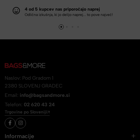
4 od 5 kupcev nas priporočajo naprej
Odlična izkušnja, ki jo delijo naprej... to pove največ!
Naslov: Pod Gradom 1
2380 SLOVENJ GRADEC
Email:
info@bagsandmore.si
Telefon:
02 620 43 24
Trgovine po Sloveniji
Informacije