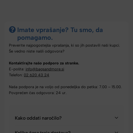
Imate vprašanje? Tu smo, da
pomagamo.
Preverite najpogostejša vprašanja, ki so jih postavili naši kupci.
Še vedno niste našli odgovora?
Kontaktirajte našo podporo za stranke.
E-pošta:
info@bagsandmore.si
Telefon:
02 620 43 24
Naša podpora je na voljo od ponedeljka do petka: 7.00 – 15.00.
Povprečen čas odgovora: 24 ur.
Kako oddati naročilo?
Koliko časa traja dostava?