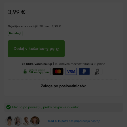
3,99
€
Najnižja cena v zadnjih 30 dneh:
2,99
€
.
Na zalogi
Dodaj v košarico
-
3,99
€
100% Varen nakup
| 14-dnevna možnost vračila kupnine
Zaloga po poslovalnicah
ic.​
Hitra dostava iz Slovenije v 2-4 dneh.​
8 od 10 kupcev
nas priporočajo naprej!