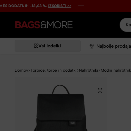
DATNIH -18,03 %.
DATNIH -18,03 %.
DATNIH -18,03 %.
DATNIH -18,03 %.
DATNIH -18,03 %.
IZKORISTI >>
IZKORISTI >>
IZKORISTI >>
IZKORISTI >>
IZKORISTI >>
Bags&More
Vsi izdelki
Najbolje prodaja
Domov
Torbice, torbe in dodatki
Nahrbtniki
Modni nahrbtnik