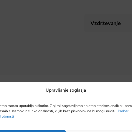
Vzdrževanje
Upravljanje soglasja
etno mesto uporablja piškotke. Z njimi zagotavljamo spletno storitev, analizo upora
asnih sistemov in funkcionalnosti, ki jih brez piškotkov ne bi mogli nuditi.
Preberi
(4,8/5)
robnosti
Kupci nas hvalijo zaradi hitre dostave, poštenih cen in velike izbire.