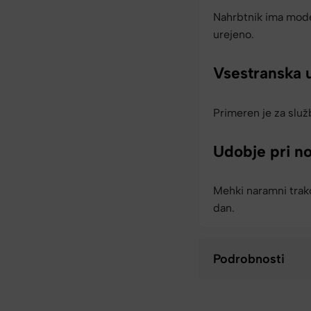
Nahrbtnik ima mode
urejeno.
Vsestranska 
Primeren je za služb
Udobje pri n
Mehki naramni trako
dan.
Podrobnosti