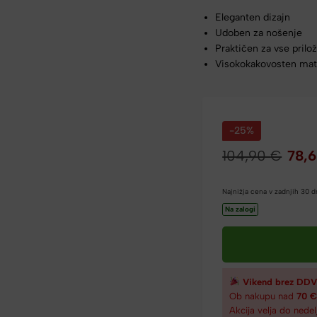
Eleganten dizajn
Udoben za nošenje
Praktičen za vse prilo
Visokokakovosten mat
-25%
104,90
€
78,
Najnižja cena v zadnjih 30 
Na zalogi
Vikend brez DDV
Ob nakupu nad
70 
Akcija velja do nedel