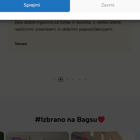
Sprejmi
Zavrni
Spletna ali fizična trgovina z zelo dobro izbiro torbic,
nahrbtnikov, kovčkov in še več.
Hanah
#Izbrano na Bagsu