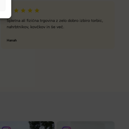
Naročanje pri vas je enostavno, zaupanja vredno.
Torbico že nosim, je takšna kot sem pričakovala; lahka,
prijetna za nošenje. Hvala
Nataša V.