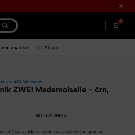
0
ovne znamke
Akcija
več kot
450.000 strank
nik ZWEI Mademoiselle - črn,
SKU:
MR13NBLA
enske. Vsestranski in udoben za vsakodnevno uporabo.