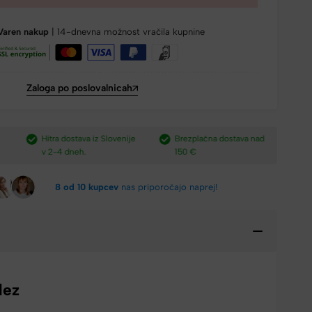
Varen nakup
| 14-dnevna možnost vračila kupnine
Zaloga po poslovalnicah
e
Brezplačna dostava nad
Plačilo po povzetju,
H
150 €​
preko paypal-a in kartic.​
v
8 od 10 kupcev
nas priporočajo naprej!
dez