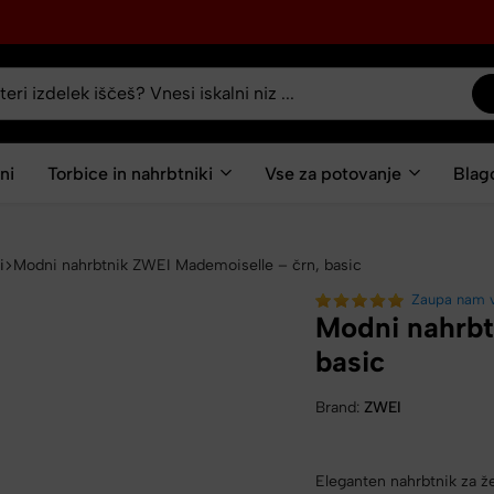
ni
Torbice in nahrbtniki
Vse za potovanje
Blag
i
Modni nahrbtnik ZWEI Mademoiselle – črn, basic
Zaupa nam 
Modni nahrbt
basic
Brand:
ZWEI
Eleganten nahrbtnik za ž