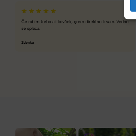
Zelo dobra trgovina za torbe in kovčke, z veliko izbire,
različnimi znamkami in dobrimi popusti/akcijami.
Tamara