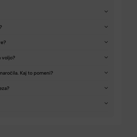
a?
ve?
a voljo?
naročila. Kaj to pomeni?
reza?