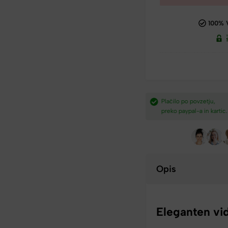
100% 
dostava nad
Plačilo po povzetju,
Hitra dostava iz Slovenij
preko paypal-a in kartic.​
v 2-4 dneh.​
Opis
Eleganten vi