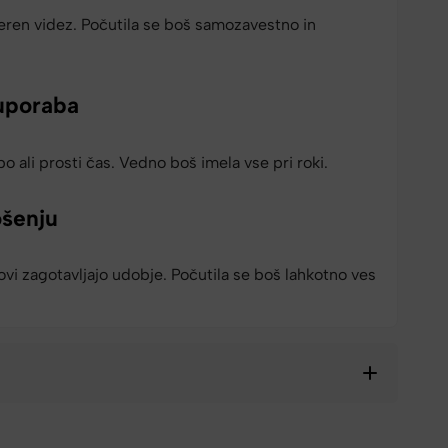
ren videz. Počutila se boš samozavestno in
uporaba
o ali prosti čas. Vedno boš imela vse pri roki.
ošenju
vi zagotavljajo udobje. Počutila se boš lahkotno ves