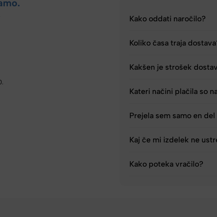
amo.
.
Kako oddati naročilo?
Koliko časa traja dostav
Kakšen je strošek dosta
0.
Kateri načini plačila so n
Prejela sem samo en del 
Kaj če mi izdelek ne ust
Kako poteka vračilo?