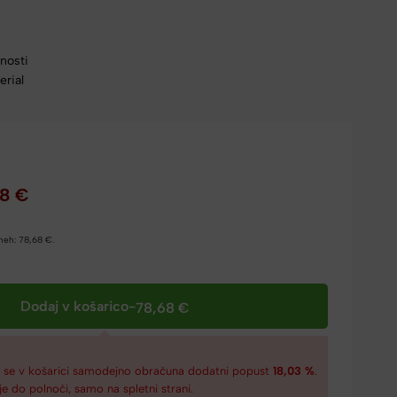
žnosti
erial
68
€
dneh:
78,68
€
.
Dodaj v košarico
-
78,68
€
€
se v košarici samodejno obračuna dodatni popust
18,03 %
.
je do polnoči, samo na spletni strani.