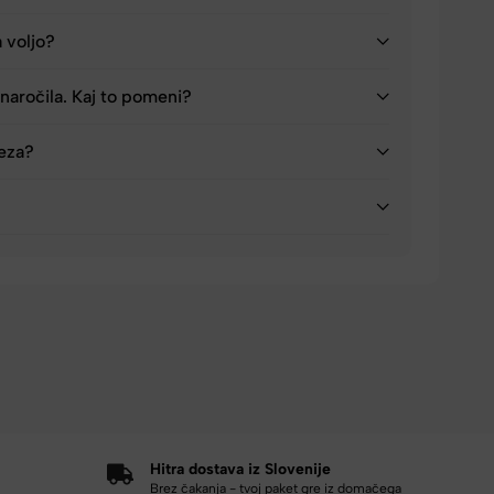
a voljo?
naročila. Kaj to pomeni?
reza?
Hitra dostava iz Slovenije
Brez čakanja - tvoj paket gre iz domačega