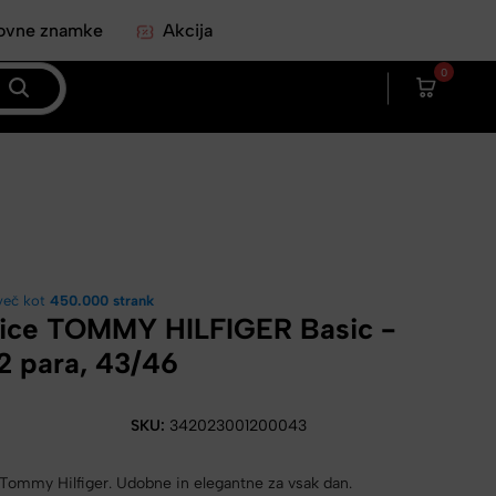
ovne znamke
Akcija
0
več kot
450.000 strank
ice TOMMY HILFIGER Basic -
 2 para, 43/46
R
SKU:
342023001200043
Tommy Hilfiger. Udobne in elegantne za vsak dan.