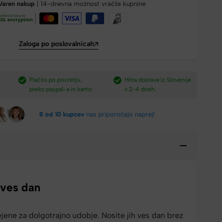
Varen nakup
| 14-dnevna možnost vračila kupnine
Zaloga po poslovalnicah
Hitra dostava iz Slovenije
Brezplačna dostava nad
P
v 2-4 dneh.​
150 €​
p
8 od 10 kupcev
nas priporočajo naprej!
 ves dan
jene za dolgotrajno udobje. Nosite jih ves dan brez