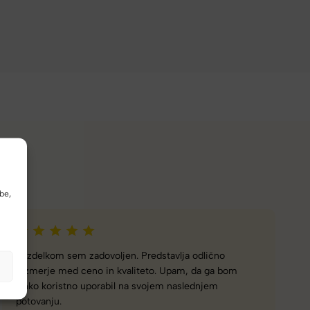
be,
Z izdelkom sem zadovoljna… prav tako z vašim
servisom, Hvala… dobri ste!
Milena Š.