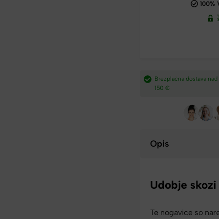
100% 
a iz Slovenije
Brezplačna dostava nad
Plačilo po povzetju,
150 €​
preko paypal-a in kartic.​
Opis
Udobje skozi
Te nogavice so nare