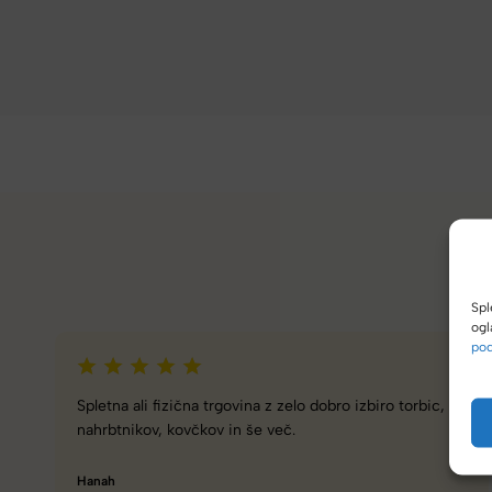
Spl
ogl
pod
Naročanje pri vas je enostavno, zaupanja vredno.
Torbico že nosim, je takšna kot sem pričakovala; lahka,
prijetna za nošenje. Hvala