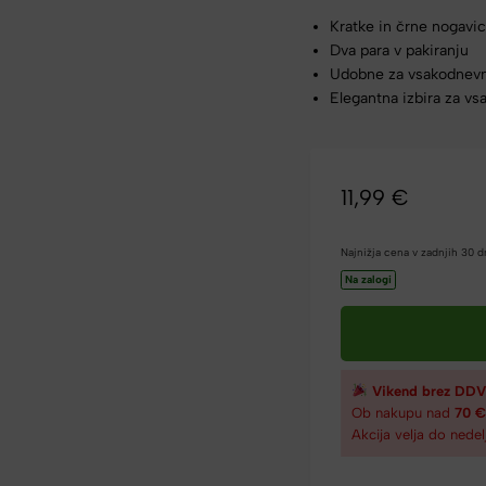
Kratke in črne nogavi
Dva para v pakiranju
Udobne za vsakodnev
Elegantna izbira za vsa
11,99
€
Najnižja cena v zadnjih 30 
Na zalogi
Vikend brez DDV
Ob nakupu nad
70 
Akcija velja do nedel