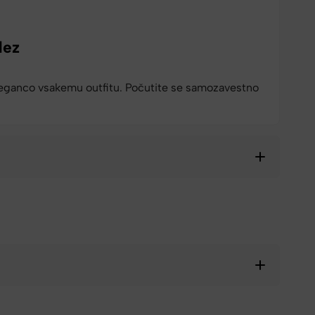
dez
eganco vsakemu outfitu. Počutite se samozavestno