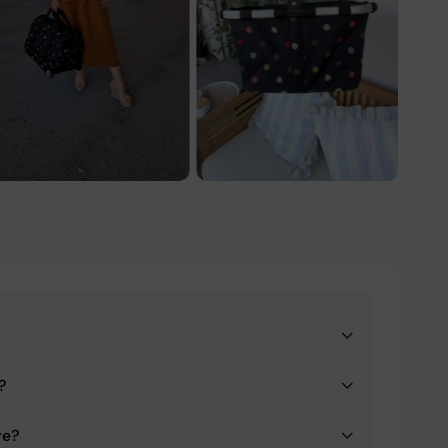
a?
ve?