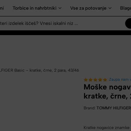
>
>
>
>
>
ni
Torbice in nahrbtniki
Vse za potovanje
Blag
GER Basic – kratke, črne, 2 para, 43/46
Zaupa nam 
Moške nogav
kratke, črne,
Brand:
TOMMY HILFIGE
Kratke nogavice znamke 