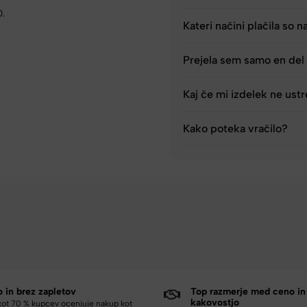
0.
Kateri načini plačila so n
Prejela sem samo en del 
Kaj če mi izdelek ne ust
Kako poteka vračilo?
o in brez zapletov
Top razmerje med ceno in
kakovostjo
kot 70 % kupcev ocenjuje nakup kot