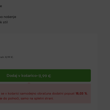
ce
no nošenje
k stil
dneh:
8,99
€
.
Dodaj v košarico
-
11,99
€
€
se v košarici samodejno obračuna dodatni popust
18,03 %
.
je do polnoči, samo na spletni strani.