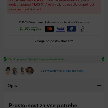
dodatni popust
18,03 %
. Akcija velja do nedelje do polnoči,
samo na spletni strani.
100% Varen nakup
| 14-dnevna možnost vračila kupnine
Zaloga po poslovalnicah
Hitra dostava iz Slovenije v 2-4 dneh.​
8 od 10 kupcev
nas priporočajo naprej!
Opis
Prostornost za vse potrebe