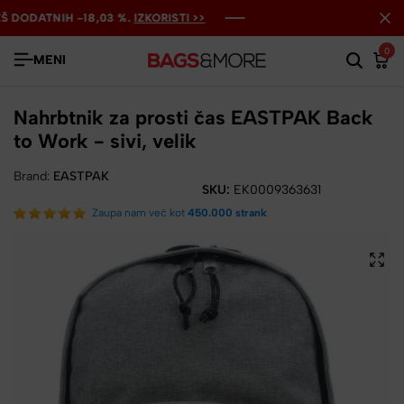
ODATNIH -18,03 %.
ODATNIH -18,03 %.
ODATNIH -18,03 %.
IZKORISTI >>
IZKORISTI >>
IZKORISTI >>
0
MENI
Nahrbtnik za prosti čas EASTPAK Back
to Work - sivi, velik
Brand:
EASTPAK
SKU:
EK0009363631
Zaupa nam več kot
450.000 strank