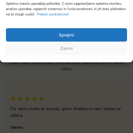
Spletno mesto uporablja piškotke. Z njimi zagotavljamo spletno storitev,
analizo uporabe, oglasnih sistemov in funkcionalnosti, ki jih brez piškotkov
ne bi mogli nuditi.
Preberi podrobnosti
Sprejmi
Zavrni
(4,8/5)
Kupci nas hvalijo zaradi hitre dostave, poštenih cen in velike
izbire.
Zelo dobra trgovina za torbe in kovčke, z veliko izbire,
različnimi znamkami in dobrimi popusti/akcijami.
Tamara