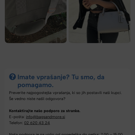
Imate vprašanje? Tu smo, da
pomagamo.
Preverite najpogostejša vprašanja, ki so jih postavili naši kupci.
Še vedno niste našli odgovora?
Kontaktirajte našo podporo za stranke.
E-pošta:
info@bagsandmore.si
Telefon:
02 620 43 24
Naša podpora je na voljo od ponedeljka do petka: 7.00 – 15.00.