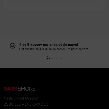
4 od 5 kupcev nas priporočajo naprej
Odlična izkušnja, ki jo delijo naprej... to pove največ!
Naslov: Pod Gradom 1
2380 SLOVENJ GRADEC