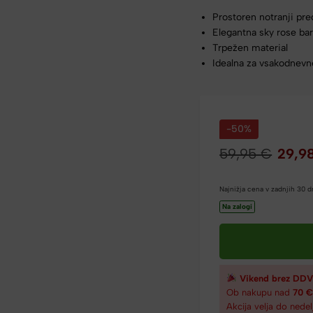
Prostoren notranji pre
Elegantna sky rose ba
Trpežen material
Idealna za vsakodnev
-50%
59,95
€
29,9
Najnižja cena v zadnjih 30 
Na zalogi
Vikend brez DDV
Ob nakupu nad
70 
Akcija velja do nedel