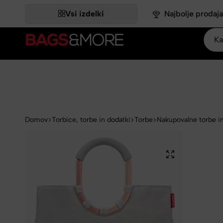
ATNIH -18,03 %.
ATNIH -18,03 %.
ATNIH -18,03 %.
ATNIH -18,03 %.
ATNIH -18,03 %.
IZKORISTI >>
IZKORISTI >>
IZKORISTI >>
IZKORISTI >>
IZKORISTI >>
Vsi izdelki
Najbolje prodaja
Bags&More
Domov
Torbice, torbe in dodatki
Torbe
Nakupovalne torbe in