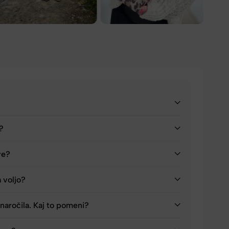
a?
ve?
a voljo?
naročila. Kaj to pomeni?