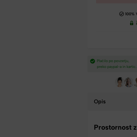
100% 
dostava nad
Plačilo po povzetju,
Hitra dostava iz Slovenij
preko paypal-a in kartic.​
v 2-4 dneh.​
Opis
Prostornost 