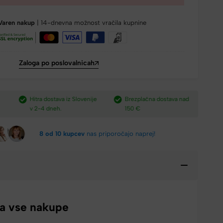
Varen nakup
| 14-dnevna možnost vračila kupnine
Zaloga po poslovalnicah
e
Brezplačna dostava nad
Plačilo po povzetju,
H
150 €​
preko paypal-a in kartic.​
v
8 od 10 kupcev
nas priporočajo naprej!
za vse nakupe