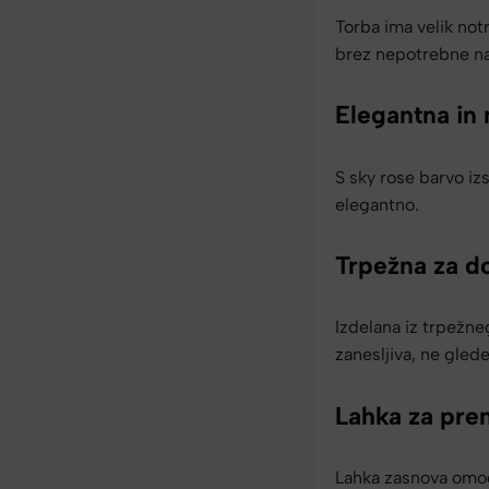
Torba ima velik not
brez nepotrebne na
Elegantna in
S sky rose barvo iz
elegantno.
Trpežna za d
Izdelana iz trpežne
zanesljiva, ne glede
Lahka za pre
Lahka zasnova omog