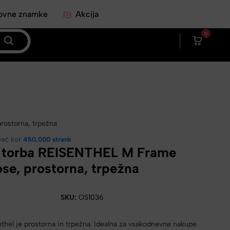
ovne znamke
Akcija
0
rostorna, trpežna
več kot
450.000 strank
 torba REISENTHEL M Frame
ose, prostorna, trpežna
SKU:
OS1036
thel je prostorna in trpežna. Idealna za vsakodnevne nakupe.