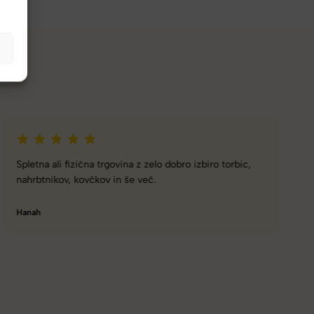
Naročanje pri vas je enostavno, zaupanja vredno.
Torbico že nosim, je takšna kot sem pričakovala; lahka,
prijetna za nošenje. Hvala
Nataša V.