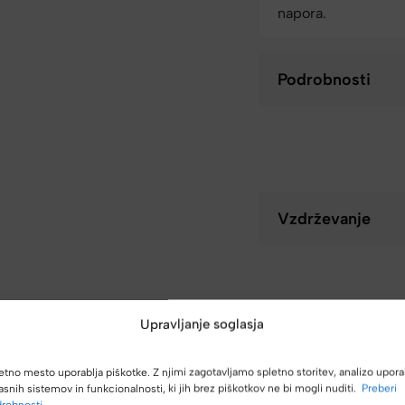
napora.
Podrobnosti
Vzdrževanje
Upravljanje soglasja
etno mesto uporablja piškotke. Z njimi zagotavljamo spletno storitev, analizo upora
asnih sistemov in funkcionalnosti, ki jih brez piškotkov ne bi mogli nuditi.
Preberi
robnosti