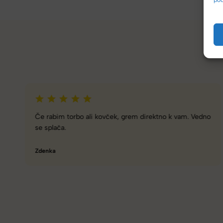
Zelo dobra trgovina za torbe in kovčke, z veliko izbire,
različnimi znamkami in dobrimi popusti/akcijami.
Tamara