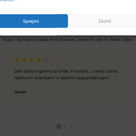
Sprejmi
Zavrni
(4,8/5)
Kupci nas hvalijo zaradi hitre dostave, poštenih cen in velike izbire.
Spletna ali fizična trgovina z zelo dobro izbiro torbic,
nahrbtnikov, kovčkov in še več.
Hanah