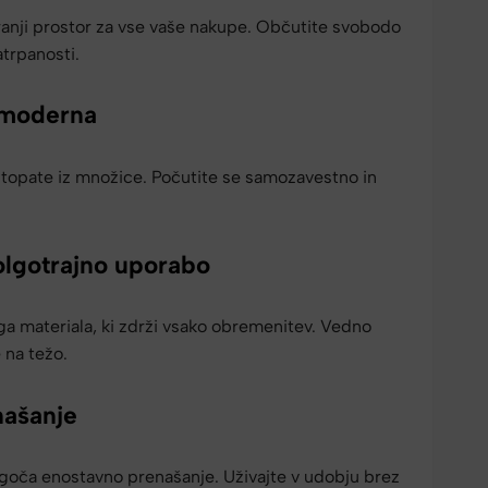
ranji prostor za vse vaše nakupe. Občutite svobodo
trpanosti.
 moderna
stopate iz množice. Počutite se samozavestno in
olgotrajno uporabo
ga materiala, ki zdrži vsako obremenitev. Vedno
 na težo.
našanje
oča enostavno prenašanje. Uživajte v udobju brez