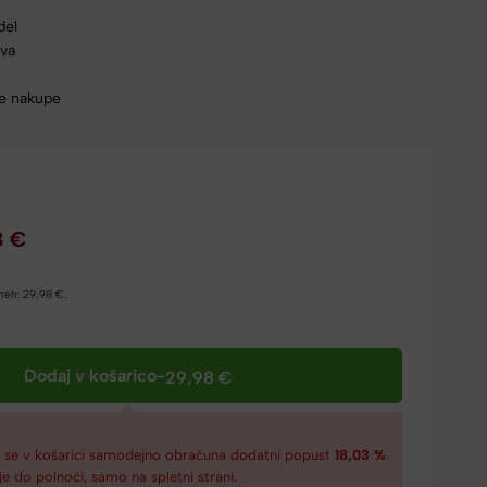
del
rva
ne nakupe
8
€
dneh:
29,98
€
.
Dodaj v košarico
-
29,98
€
€
se v košarici samodejno obračuna dodatni popust
18,03 %
.
je do polnoči, samo na spletni strani.