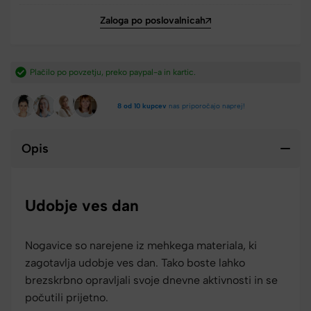
Zaloga po poslovalnicah
​
Hitra dostava iz Slovenije v 2-4 dneh.​
8 od 10 kupcev
nas priporočajo naprej!
Opis
Udobje ves dan
Nogavice so narejene iz mehkega materiala, ki
zagotavlja udobje ves dan. Tako boste lahko
brezskrbno opravljali svoje dnevne aktivnosti in se
počutili prijetno.