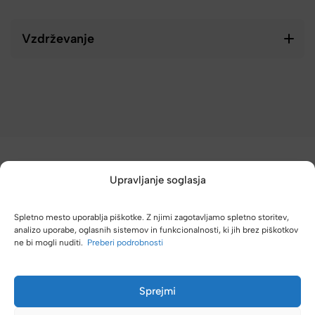
Vzdrževanje
Upravljanje soglasja
Spletno mesto uporablja piškotke. Z njimi zagotavljamo spletno storitev,
(4,8/5)
analizo uporabe, oglasnih sistemov in funkcionalnosti, ki jih brez piškotkov
ne bi mogli nuditi.
Preberi podrobnosti
Kupci nas hvalijo zaradi hitre dostave, poštenih cen in velike
izbire.
Sprejmi