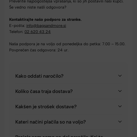
Preverite najpogostejša vprašanja, ki so jih postavili naši kupci.
Še vedno niste našli odgovora?
Kontaktirajte našo podporo za stranke.
E-pošta:
info@bagsandmore.si
Telefon:
02 620 43 24
Naša podpora je na voljo od ponedeljka do petka: 7.00 – 15.00.
Povprečen čas odgovora: 24 ur.
Kako oddati naročilo?
Koliko časa traja dostava?
Kakšen je strošek dostave?
Kateri načini plačila so na voljo?