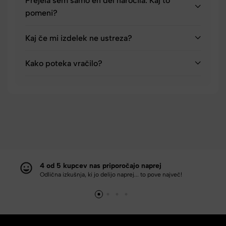
Prejela sem samo en del naročila. Kaj to
pomeni?
Kaj če mi izdelek ne ustreza?
Kako poteka vračilo?
4 od 5 kupcev nas priporočajo naprej
Odlična izkušnja, ki jo delijo naprej... to pove največ!