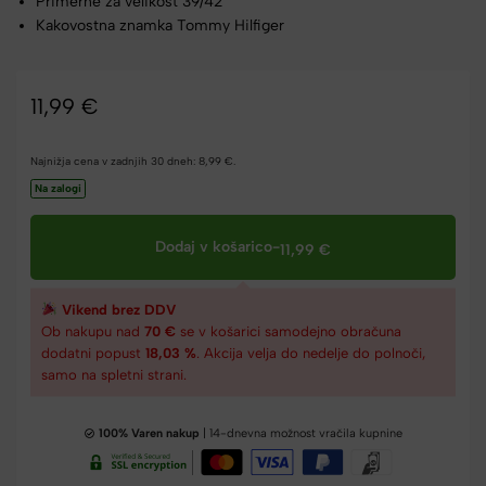
Primerne za velikost 39/42
Kakovostna znamka Tommy Hilfiger
11,99
€
Najnižja cena v zadnjih 30 dneh:
8,99
€
.
Na zalogi
Dodaj v košarico
-
11,99
€
Vikend brez DDV
Ob nakupu nad
70 €
se v košarici samodejno obračuna
dodatni popust
18,03 %
. Akcija velja do nedelje do polnoči,
samo na spletni strani.
100% Varen nakup
| 14-dnevna možnost vračila kupnine