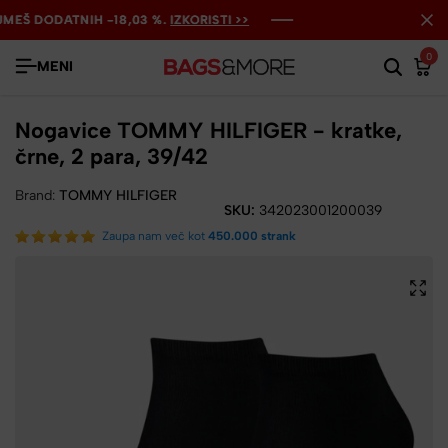
EŠ DODATNIH -18,03 %.
EŠ DODATNIH -18,03 %.
EŠ DODATNIH -18,03 %.
IZKORISTI >>
IZKORISTI >>
IZKORISTI >>
0
MENI
Nogavice TOMMY HILFIGER - kratke,
črne, 2 para, 39/42
Brand:
TOMMY HILFIGER
SKU:
342023001200039
Zaupa nam več kot
450.000 strank