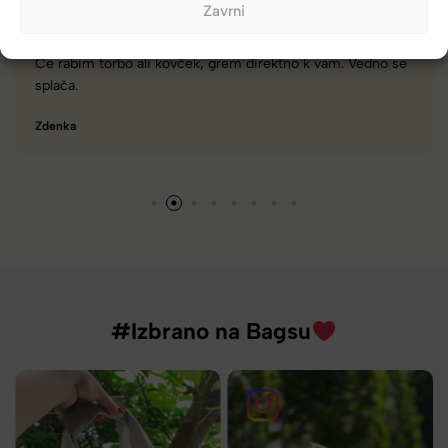
Zavrni
irektno k vam. Vedno se
Zelo dobra trgovina za torbe in kovč
različnimi znamkami in dobrimi po
Tamara
#Izbrano na Bagsu