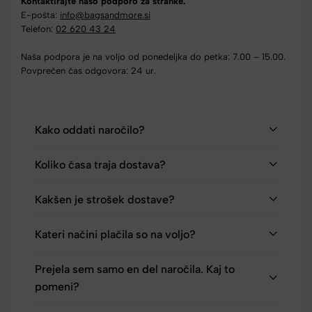
Kontaktirajte našo podporo za stranke.
E-pošta:
info@bagsandmore.si
Telefon:
02 620 43 24
Naša podpora je na voljo od ponedeljka do petka: 7.00 – 15.00.
Povprečen čas odgovora: 24 ur.
Kako oddati naročilo?
Koliko časa traja dostava?
Kakšen je strošek dostave?
Kateri načini plačila so na voljo?
Prejela sem samo en del naročila. Kaj to
pomeni?