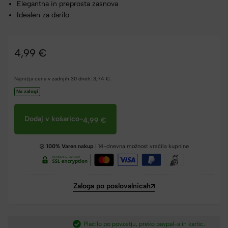
Elegantna in preprosta zasnova
Idealen za darilo
4,99
€
Najnižja cena v zadnjih 30 dneh:
3,74
€
.
Na zalogi
Dodaj v košarico
-
4,99
€
100% Varen nakup
| 14-dnevna možnost vračila kupnine
Zaloga po poslovalnicah
Plačilo po povzetju, preko paypal-a in kartic.​