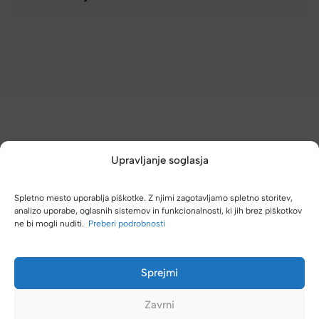
Upravljanje soglasja
(4,8/5)
Spletno mesto uporablja piškotke. Z njimi zagotavljamo spletno storitev,
Kupci nas hvalijo zaradi hitre dostave, poštenih cen in velike
analizo uporabe, oglasnih sistemov in funkcionalnosti, ki jih brez piškotkov
ne bi mogli nuditi.
Preberi podrobnosti
izbire.
Sprejmi
Zavrni