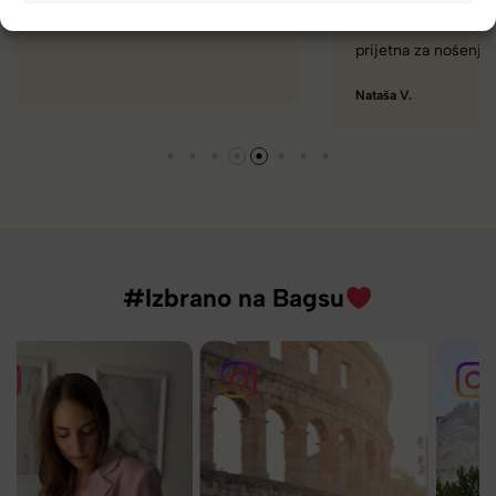
Naročanje pri vas je enostavno, zaupanja vredno.
Torbico že nosim, je takšna kot sem pričakovala; lahka,
prijetna za nošenje. Hvala
Nataša V.
#Izbrano na Bagsu