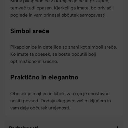
Motiv pikapolonice z deteljico je ne le prikupen,
temveč tudi opazen. Kjerkoli ga imate, bo privlačil
poglede in vam prinesel občutek samozavesti.
Simbol sreče
Pikapolonice in deteljice so znani kot simboli sreče.
Ko imate ta obesek, se boste počutili bolj
optimistično in srečno.
Praktično in elegantno
Obesek je majhen in lahek, zato ga je enostavno
nositi povsod. Dodaja eleganco vašim ključem in
vam daje občutek urejenosti.