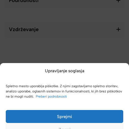
Podrobnosti
Vzdrževanje
Upravljanje soglasja
Spletno mesto uporablja piškotke. Z njimi zagotavljamo spletno storitev,
analizo uporabe, oglasnih sistemov in funkcionalnosti, ki jih brez piškotkov
ne bi mogli nuditi.
Preberi podrobnosti
(4,8/5)
Kupci nas hvalijo zaradi hitre dostave, poštenih cen in velike
Sprejmi
izbire.