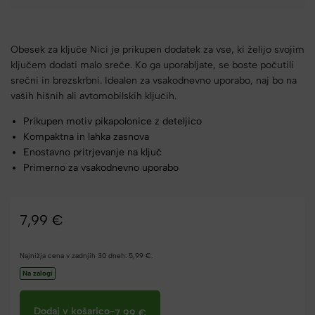
Obesek za ključe Nici je prikupen dodatek za vse, ki želijo svojim
ključem dodati malo sreče. Ko ga uporabljate, se boste počutili
srečni in brezskrbni. Idealen za vsakodnevno uporabo, naj bo na
vaših hišnih ali avtomobilskih ključih.
Prikupen motiv pikapolonice z deteljico
Kompaktna in lahka zasnova
Enostavno pritrjevanje na ključ
Primerno za vsakodnevno uporabo
7,99
€
Najnižja cena v zadnjih 30 dneh:
5,99
€
.
Na zalogi
Dodaj v košarico
-
7,99
€