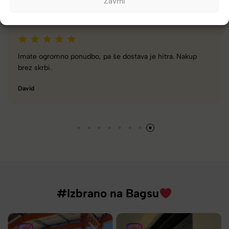
Zavrni
Imate ogromno ponudbo, pa še dostava je hitra. Nakup
brez skrbi.
David
#Izbrano na Bagsu