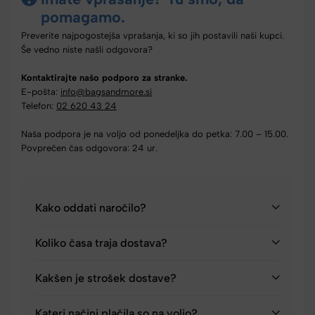
pomagamo.
Preverite najpogostejša vprašanja, ki so jih postavili naši kupci.
Še vedno niste našli odgovora?
Kontaktirajte našo podporo za stranke.
E-pošta:
info@bagsandmore.si
Telefon:
02 620 43 24
Naša podpora je na voljo od ponedeljka do petka: 7.00 – 15.00.
Povprečen čas odgovora: 24 ur.
Kako oddati naročilo?
Koliko časa traja dostava?
Kakšen je strošek dostave?
Kateri načini plačila so na voljo?