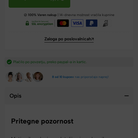
100% Varen nakup
| 14-dnevna možnost vračila kupnine
Zaloga po poslovalnicah
Plačilo po povzetju, preko paypal-a in kartic.​
8 od 10 kupcev
nas priporočajo naprej!
Opis
Pritegne pozornost