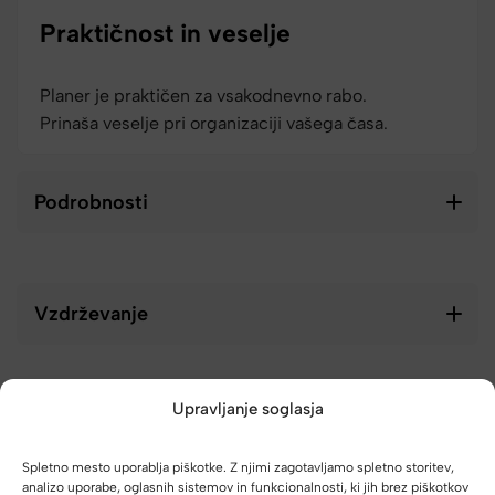
Praktičnost in veselje
Planer je praktičen za vsakodnevno rabo.
Prinaša veselje pri organizaciji vašega časa.
Podrobnosti
Vzdrževanje
Upravljanje soglasja
Spletno mesto uporablja piškotke. Z njimi zagotavljamo spletno storitev,
analizo uporabe, oglasnih sistemov in funkcionalnosti, ki jih brez piškotkov