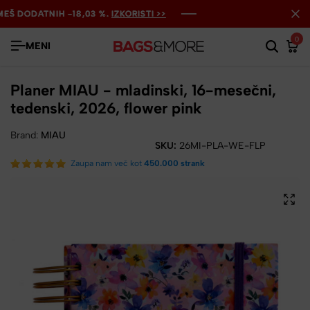
 DODATNIH -18,03 %.
 DODATNIH -18,03 %.
 DODATNIH -18,03 %.
IZKORISTI >>
IZKORISTI >>
IZKORISTI >>
0
MENI
Planer MIAU - mladinski, 16-mesečni,
tedenski, 2026, flower pink
Brand:
MIAU
SKU:
26MI-PLA-WE-FLP
Zaupa nam več kot
450.000 strank