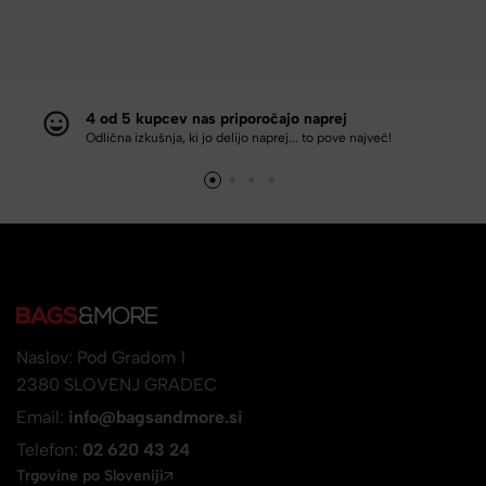
4 od 5 kupcev nas priporočajo naprej
Odlična izkušnja, ki jo delijo naprej... to pove največ!
Naslov: Pod Gradom 1
2380 SLOVENJ GRADEC
Email:
info@bagsandmore.si
Telefon:
02 620 43 24
Trgovine po Sloveniji