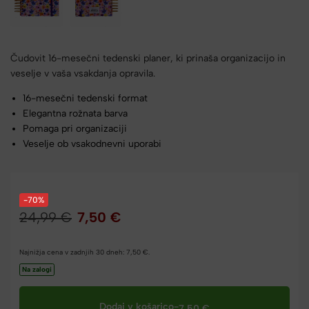
Čudovit 16-mesečni tedenski planer, ki prinaša organizacijo in
veselje v vaša vsakdanja opravila.
16-mesečni tedenski format
Elegantna rožnata barva
Pomaga pri organizaciji
Veselje ob vsakodnevni uporabi
-70%
24,99
€
7,50
€
Najnižja cena v zadnjih 30 dneh:
7,50
€
.
Na zalogi
Dodaj v košarico
-
7,50
€