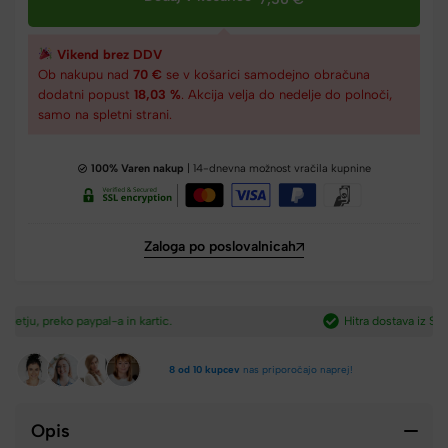
Vikend brez DDV
Ob nakupu nad
70 €
se v košarici samodejno obračuna
dodatni popust
18,03 %
. Akcija velja do nedelje do polnoči,
samo na spletni strani.
100% Varen nakup
| 14-dnevna možnost vračila kupnine
Zaloga po poslovalnicah
Hitra dostava iz Slovenije v 2-4 dneh.​
8 od 10 kupcev
nas priporočajo naprej!
Opis