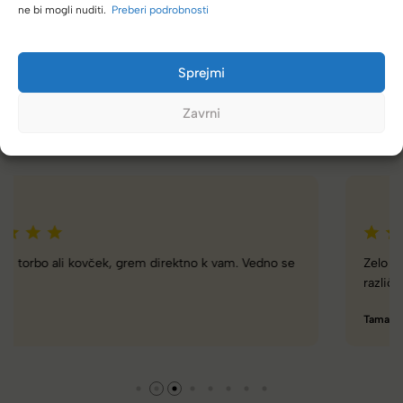
ne bi mogli nuditi.
Preberi podrobnosti
Sprejmi
(4,8/5)
Zavrni
Kupci nas hvalijo zaradi hitre dostave, poštenih cen in velike
izbire.
Zelo dobra trgovina za torbe in kovčke, z veliko izbire,
različnimi znamkami in dobrimi popusti/akcijami.
Tamara