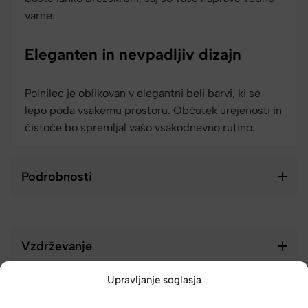
varne.
Eleganten in nevpadljiv dizajn
Polnilec je oblikovan v elegantni beli barvi, ki se
lepo poda vsakemu prostoru. Občutek urejenosti in
čistoče bo spremljal vašo vsakodnevno rutino.
Podrobnosti
Vzdrževanje
Upravljanje soglasja