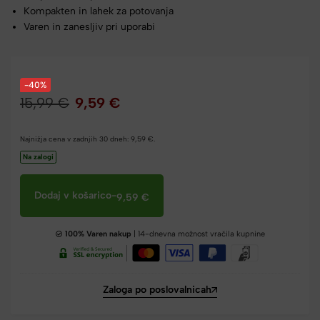
Kompakten in lahek za potovanja
Varen in zanesljiv pri uporabi
-40%
15,99
€
9,59
€
Najnižja cena v zadnjih 30 dneh:
9,59
€
.
Na zalogi
Dodaj v košarico
-
9,59
€
100% Varen nakup
| 14-dnevna možnost vračila kupnine
Zaloga po poslovalnicah