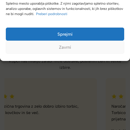
Spletno mesto uporablja piškotke. Z njimi zagotavljamo spletno storitev,
analizo uporabe, oglasnih sistemov in funkcionalnosti, ki jih brez piškotkov
ne bi mogli nuditi.
Preberi podrobnosti
Sprejmi
Zavrni
(4,8/5)
Kupci nas hvalijo zaradi hitre dostave, poštenih cen in velike
izbire.
Naročanje pri vas je enostavno, zaupanja vredno.
Torbico že nosim, je takšna kot sem pričakovala; lahka,
prijetna za nošenje. Hvala