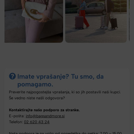
Imate vprašanje? Tu smo, da
pomagamo.
Preverite najpogostejša vprašanja, ki so jih postavili naši kupci.
Še vedno niste našli odgovora?
Kontaktirajte našo podporo za stranke.
E-pošta:
info@bagsandmore.si
Telefon:
02 620 43 24
Naša podpora je na voljo od ponedeljka do petka: 7.00 – 15.00.