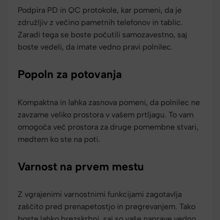
Podpira PD in QC protokole, kar pomeni, da je
združljiv z večino pametnih telefonov in tablic.
Zaradi tega se boste počutili samozavestno, saj
boste vedeli, da imate vedno pravi polnilec.
Popoln za potovanja
Kompaktna in lahka zasnova pomeni, da polnilec ne
zavzame veliko prostora v vašem prtljagu. To vam
omogoča več prostora za druge pomembne stvari,
medtem ko ste na poti.
Varnost na prvem mestu
Z vgrajenimi varnostnimi funkcijami zagotavlja
zaščito pred prenapetostjo in pregrevanjem. Tako
boste lahko brezskrbni, saj so vaše naprave vedno