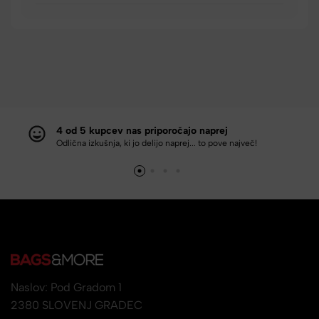
4 od 5 kupcev nas priporočajo naprej
Odlična izkušnja, ki jo delijo naprej... to pove največ!
Naslov: Pod Gradom 1
2380 SLOVENJ GRADEC