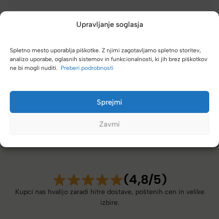
Upravljanje soglasja
Vzdrževanje
Spletno mesto uporablja piškotke. Z njimi zagotavljamo spletno storitev,
analizo uporabe, oglasnih sistemov in funkcionalnosti, ki jih brez piškotkov
ne bi mogli nuditi.
Preberi podrobnosti
Sprejmi
Zavrni
(4,8/5)
Kupci nas hvalijo zaradi hitre dostave, poštenih cen in velike
izbire.