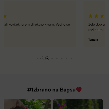
Zelo dobra trgovina za torbe in kovčke, z veliko izbire,
različnimi znamkami in dobrimi popusti/akcijami.
Tamara
#Izbrano na Bagsu