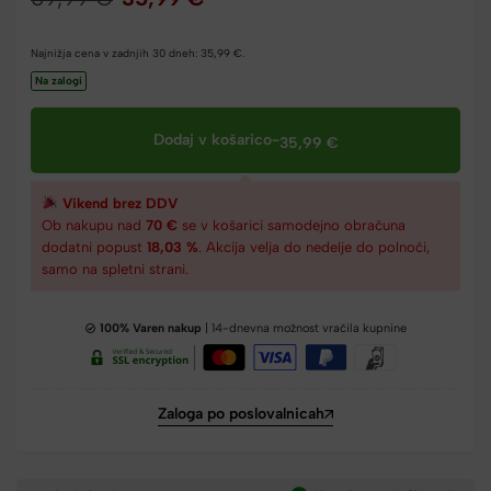
Najnižja cena v zadnjih 30 dneh:
35,99
€
.
Na zalogi
Dodaj v košarico
-
35,99
€
Vikend brez DDV
Ob nakupu nad
70 €
se v košarici samodejno obračuna
dodatni popust
18,03 %
. Akcija velja do nedelje do polnoči,
samo na spletni strani.
100% Varen nakup
| 14-dnevna možnost vračila kupnine
Zaloga po poslovalnicah