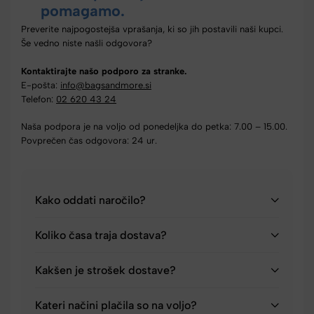
pomagamo.
Preverite najpogostejša vprašanja, ki so jih postavili naši kupci.
Še vedno niste našli odgovora?
Kontaktirajte našo podporo za stranke.
E-pošta:
info@bagsandmore.si
Telefon:
02 620 43 24
Naša podpora je na voljo od ponedeljka do petka: 7.00 – 15.00.
Povprečen čas odgovora: 24 ur.
Kako oddati naročilo?
Koliko časa traja dostava?
Kakšen je strošek dostave?
Kateri načini plačila so na voljo?