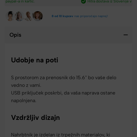
Hitra dostava iz Slovenije v 2-4 dneh.​
8 od 10 kupcev
nas priporočajo naprej!
Opis
Udobje na poti
S prostorom za prenosnik do 15.6'' bo vaše delo
vedno z vami.
USB priključek poskrbi, da vaša naprava ostane
napolnjena.
Vzdržljiv dizajn
Nahrbtnik je izdelan iz trpežnih materialov, ki