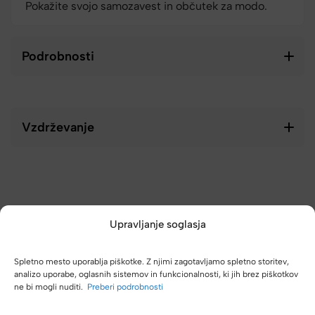
Pokažite svojo samozavest in občutek za modo.
Podrobnosti
Vzdrževanje
Upravljanje soglasja
Spletno mesto uporablja piškotke. Z njimi zagotavljamo spletno storitev,
analizo uporabe, oglasnih sistemov in funkcionalnosti, ki jih brez piškotkov
ne bi mogli nuditi.
Preberi podrobnosti