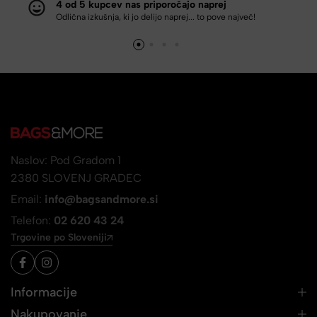
4 od 5 kupcev nas priporočajo naprej
Odlična izkušnja, ki jo delijo naprej... to pove največ!
Naslov: Pod Gradom 1
2380 SLOVENJ GRADEC
Email:
info@bagsandmore.si
Telefon:
02 620 43 24
Trgovine po Sloveniji
Informacije
Nakupovanje