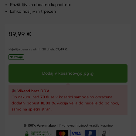
Razširljiv za dodatno kapaciteto
Lahko nosljiv in trpežen
89,99
€
Najnižja cena v zadnjih 30 dneh:
67,49
€
.
Na zalogi
Dodaj v košarico
-
89,99
€
Vikend brez DDV
Ob nakupu nad
70 €
se v košarici samodejno obračuna
dodatni popust
18,03 %
. Akcija velja do nedelje do polnoči,
samo na spletni strani.
100% Varen nakup
| 14-dnevna možnost vračila kupnine