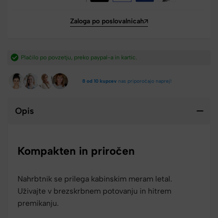
Zaloga po poslovalnicah
ic.​
Hitra dostava iz Slovenije v 2-4 dneh.​
8 od 10 kupcev
nas priporočajo naprej!
Opis
Kompakten in priročen
Nahrbtnik se prilega kabinskim meram letal.
Uživajte v brezskrbnem potovanju in hitrem
premikanju.