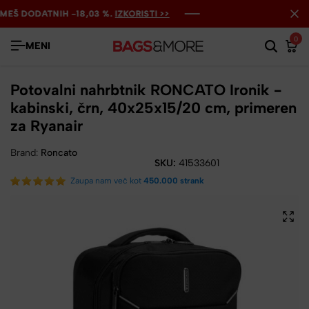
Š DODATNIH -18,03 %.
Š DODATNIH -18,03 %.
Š DODATNIH -18,03 %.
IZKORISTI >>
IZKORISTI >>
IZKORISTI >>
0
MENI
Potovalni nahrbtnik RONCATO Ironik -
kabinski, črn, 40x25x15/20 cm, primeren
za Ryanair
Brand:
Roncato
SKU:
41533601
Zaupa nam več kot
450.000 strank