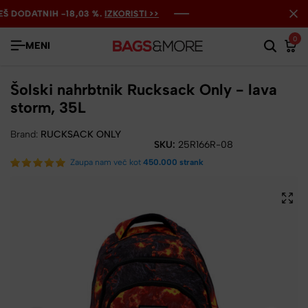
DODATNIH -18,03 %.
DODATNIH -18,03 %.
DODATNIH -18,03 %.
IZKORISTI >>
IZKORISTI >>
IZKORISTI >>
0
MENI
Šolski nahrbtnik Rucksack Only - lava
storm, 35L
Brand:
RUCKSACK ONLY
SKU:
25R166R-08
Zaupa nam več kot
450.000 strank