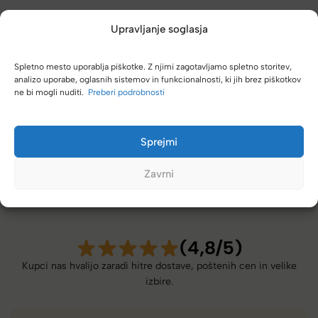
Upravljanje soglasja
Vzdrževanje
Spletno mesto uporablja piškotke. Z njimi zagotavljamo spletno storitev,
analizo uporabe, oglasnih sistemov in funkcionalnosti, ki jih brez piškotkov
ne bi mogli nuditi.
Preberi podrobnosti
Sprejmi
Zavrni
(4,8/5)
Kupci nas hvalijo zaradi hitre dostave, poštenih cen in velike
izbire.