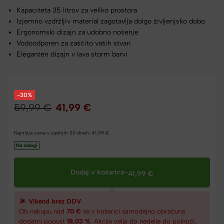
Kapaciteta 35 litrov za veliko prostora
Izjemno vzdržljiv material zagotavlja dolgo življenjsko dobo
Ergonomski dizajn za udobno nošenje
Vodoodporen za zaščito vaših stvari
Eleganten dizajn v lava storm barvi
-30%
59,99
€
41,99
€
Najnižja cena v zadnjih 30 dneh:
41,99
€
.
Na zalogi
Dodaj v košarico
-
41,99
€
Vikend brez DDV
Ob nakupu nad
70 €
se v košarici samodejno obračuna
dodatni popust
18,03 %
. Akcija velja do nedelje do polnoči,