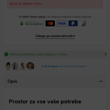
samo na spletni strani.
100% Varen nakup
| 14-dnevna možnost vračila kupnine
Zaloga po poslovalnicah
Hitra dostava iz Slovenije v 2-4 dneh.​
8 od 10 kupcev
nas priporočajo naprej!
Opis
Prostor za vse vaše potrebe