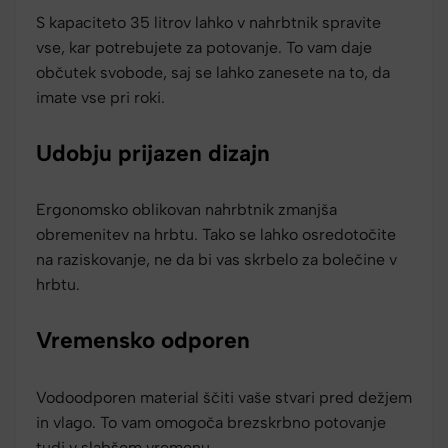
S kapaciteto 35 litrov lahko v nahrbtnik spravite
vse, kar potrebujete za potovanje. To vam daje
občutek svobode, saj se lahko zanesete na to, da
imate vse pri roki.
Udobju prijazen dizajn
Ergonomsko oblikovan nahrbtnik zmanjša
obremenitev na hrbtu. Tako se lahko osredotočite
na raziskovanje, ne da bi vas skrbelo za bolečine v
hrbtu.
Vremensko odporen
Vodoodporen material ščiti vaše stvari pred dežjem
in vlago. To vam omogoča brezskrbno potovanje
tudi v slabšem vremenu.