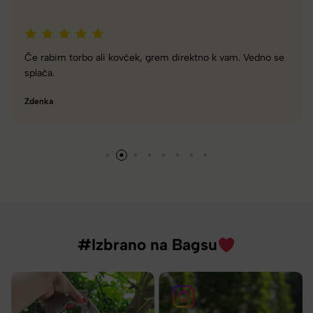
Zelo dobra trgovina za torbe in kovčke, z veliko izbire,
različnimi znamkami in dobrimi popusti/akcijami.
Tamara
#Izbrano na Bagsu