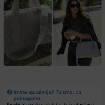
Imate vprašanje? Tu smo, da
pomagamo.
Preverite najpogostejša vprašanja, ki so jih postavili naši kupci.