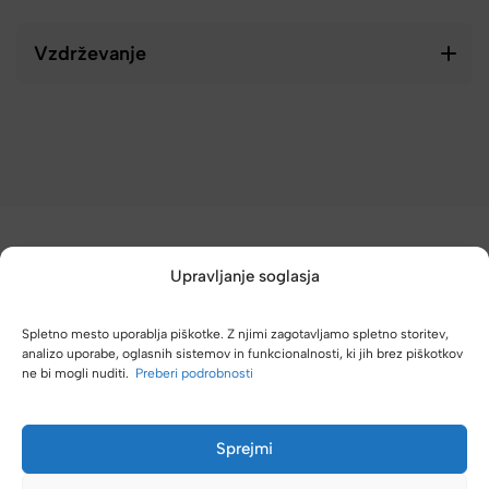
Vzdrževanje
Upravljanje soglasja
Spletno mesto uporablja piškotke. Z njimi zagotavljamo spletno storitev,
(4,8/5)
analizo uporabe, oglasnih sistemov in funkcionalnosti, ki jih brez piškotkov
ne bi mogli nuditi.
Preberi podrobnosti
Kupci nas hvalijo zaradi hitre dostave, poštenih cen in velike
izbire.
Sprejmi