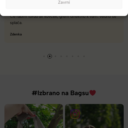
Zavrni
am. Vedno se
Zelo dobra trgovina za torbe in kovčke, z velik
različnimi znamkami in dobrimi popusti/akcij
Tamara
#Izbrano na Bagsu