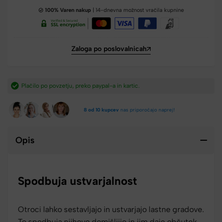
100% Varen nakup
| 14-dnevna možnost vračila kupnine
Zaloga po poslovalnicah
Hitra dostava iz Slovenije v 2-4 dneh.​
8 od 10 kupcev
nas priporočajo naprej!
Opis
Spodbuja ustvarjalnost
Otroci lahko sestavljajo in ustvarjajo lastne gradove.
To spodbuja njihovo domišljijo in jim daje občutek