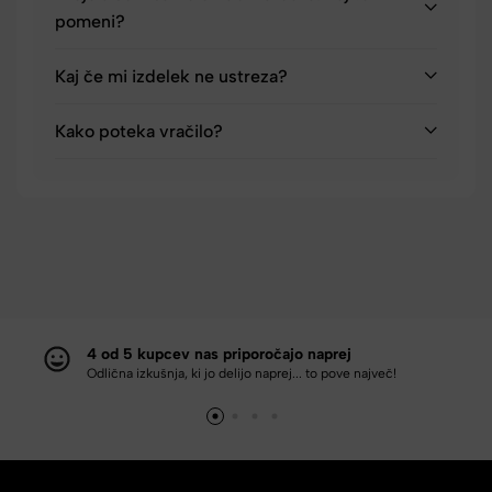
pomeni?
Kaj če mi izdelek ne ustreza?
Kako poteka vračilo?
4 od 5 kupcev nas priporočajo naprej
Odlična izkušnja, ki jo delijo naprej... to pove največ!