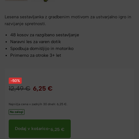
Lesena sestavljanka z gradbenim motivom za ustvarjalno igro in
razvijanje spretnosti.
48 kosov za razgibano sestavljanje
Naravni les za varen dotik
Spodbuja domišljijo in motoriko
Primerno za otroke 3+ let
-50%
12,49
€
6,25
€
Najnižja cena v zadnjih 30 dneh:
6,25
€
.
Na zalogi
Dodaj v košarico
-
6,25
€