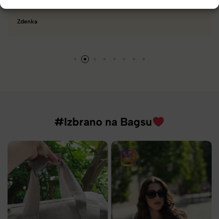
različnimi znamkami in dobrimi popusti/akcijami.
Tamara
#Izbrano na Bagsu