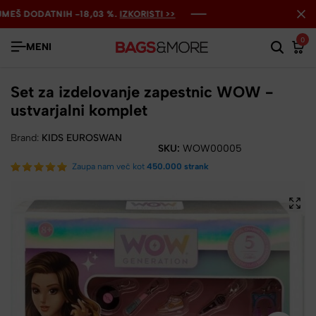
Š DODATNIH -18,03 %.
Š DODATNIH -18,03 %.
Š DODATNIH -18,03 %.
IZKORISTI >>
IZKORISTI >>
IZKORISTI >>
0
MENI
Set za izdelovanje zapestnic WOW -
ustvarjalni komplet
Brand:
KIDS EUROSWAN
SKU:
WOW00005
Zaupa nam več kot
450.000 strank