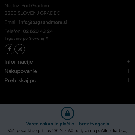
Naslov: Pod Gradom 1
2380 SLOVENJ GRADEC
Email:
info@bagsandmore.si
Telefon:
02 620 43 24
Trgovine po Sloveniji
Informacije
Nakupovanje
Prebrskaj po
Varen nakup in plačilo - brez tveganja
Vaši podatki so pri nas 100 % zaščiteni, varno plačilo s kartico,