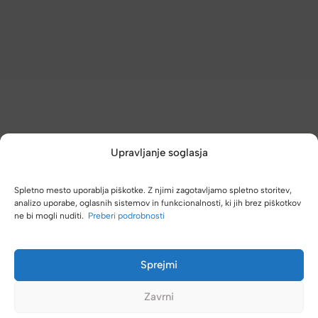
Upravljanje soglasja
(4,8/5)
Spletno mesto uporablja piškotke. Z njimi zagotavljamo spletno storitev,
Kupci nas hvalijo zaradi hitre dostave, poštenih cen in velike
analizo uporabe, oglasnih sistemov in funkcionalnosti, ki jih brez piškotkov
izbire.
ne bi mogli nuditi.
Preberi podrobnosti
Sprejmi
Zavrni
se
Zelo dobra trgovina za torbe in kovčke, z veliko izbire,