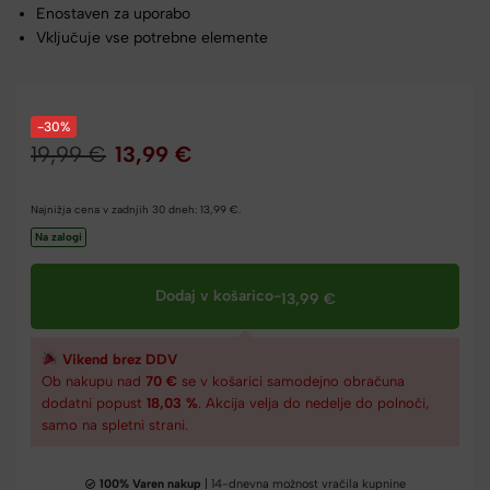
Enostaven za uporabo
Vključuje vse potrebne elemente
-30%
19,99
€
13,99
€
Najnižja cena v zadnjih 30 dneh:
13,99
€
.
Na zalogi
Dodaj v košarico
-
13,99
€
Vikend brez DDV
Ob nakupu nad
70 €
se v košarici samodejno obračuna
dodatni popust
18,03 %
. Akcija velja do nedelje do polnoči,
samo na spletni strani.
100% Varen nakup
| 14-dnevna možnost vračila kupnine