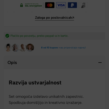
Zaloga po poslovalnicah
Hitra dostava iz Slovenije v 2-4 dneh.​
8 od 10 kupcev
nas priporočajo naprej!
Opis
Razvija ustvarjalnost
Set omogoča izdelavo unikatnih zapestnic.
Spodbuja domišljijo in kreativno izražanje.