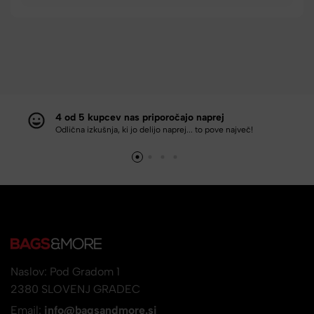
4 od 5 kupcev nas priporočajo naprej
Odlična izkušnja, ki jo delijo naprej... to pove največ!
Naslov: Pod Gradom 1
2380 SLOVENJ GRADEC
Email:
info@bagsandmore.si