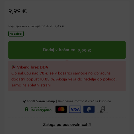
9,99
€
Najnižja cena v zadnjih 30 dneh:
7,49
€
.
Na zalogi
Dodaj v košarico
-
9,99
€
Vikend brez DDV
Ob nakupu nad
70 €
se v košarici samodejno obračuna
dodatni popust
18,03 %
. Akcija velja do nedelje do polnoči,
samo na spletni strani.
100% Varen nakup
| 14-dnevna možnost vračila kupnine
Zaloga po poslovalnicah