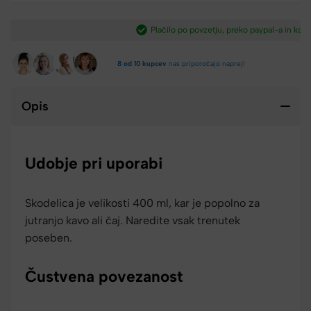
Plačilo po povzetju, preko paypal-a in kartic.​
8 od 10 kupcev
nas priporočajo naprej!
Opis
Udobje pri uporabi
Skodelica je velikosti 400 ml, kar je popolno za
jutranjo kavo ali čaj. Naredite vsak trenutek
poseben.
Čustvena povezanost