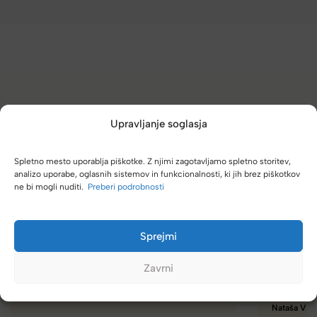
(4,8/5)
Upravljanje soglasja
Kupci nas hvalijo zaradi hitre dostave, poštenih cen in velike
izbire.
Spletno mesto uporablja piškotke. Z njimi zagotavljamo spletno storitev,
analizo uporabe, oglasnih sistemov in funkcionalnosti, ki jih brez piškotkov
ne bi mogli nuditi.
Preberi podrobnosti
Sprejmi
Naročanje pri vas je enostavno, zaupanja vredno.
Torbico že nosim, je takšna kot sem pričakovala; lahka,
Zavrni
prijetna za nošenje. Hvala
Nataša V.