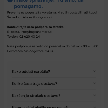
pomagamo.
Preverite najpogostejša vprašanja, ki so jih postavili naši kupci.
Še vedno niste našli odgovora?
Kontaktirajte našo podporo za stranke.
E-pošta:
info@bagsandmore.si
Telefon:
02 620 43 24
Naša podpora je na voljo od ponedeljka do petka: 7.00 – 15.00.
Povprečen čas odgovora: 24 ur.
Kako oddati naročilo?
Koliko časa traja dostava?
Kakšen je strošek dostave?
Kateri načini plačila so na voljo?