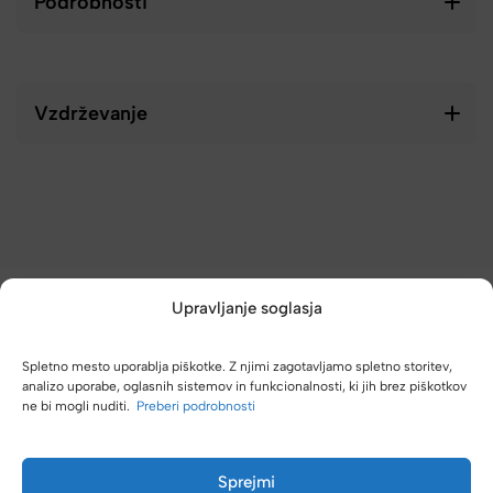
Podrobnosti
Vzdrževanje
Upravljanje soglasja
Spletno mesto uporablja piškotke. Z njimi zagotavljamo spletno storitev,
analizo uporabe, oglasnih sistemov in funkcionalnosti, ki jih brez piškotkov
ne bi mogli nuditi.
Preberi podrobnosti
(4,8/5)
Kupci nas hvalijo zaradi hitre dostave, poštenih cen in velike
izbire.
Sprejmi