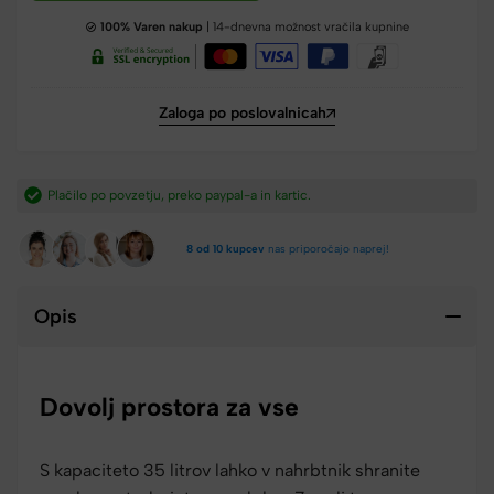
100% Varen nakup
| 14-dnevna možnost vračila kupnine
Zaloga po poslovalnicah
Hitra dostava iz Slovenije v 2-4 dneh.​
8 od 10 kupcev
nas priporočajo naprej!
Opis
Dovolj prostora za vse
S kapaciteto 35 litrov lahko v nahrbtnik shranite