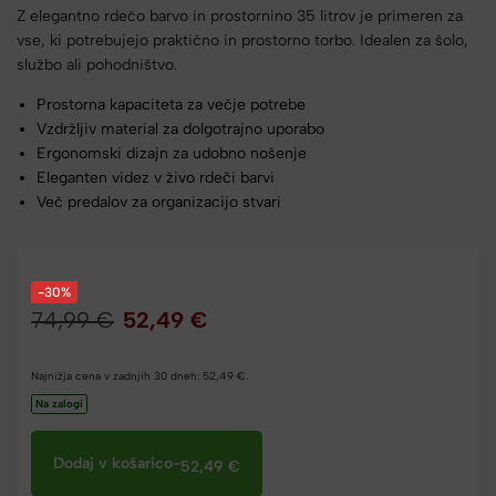
Z elegantno rdečo barvo in prostornino 35 litrov je primeren za
vse, ki potrebujejo praktično in prostorno torbo. Idealen za šolo,
službo ali pohodništvo.
Prostorna kapaciteta za večje potrebe
Vzdržljiv material za dolgotrajno uporabo
Ergonomski dizajn za udobno nošenje
Eleganten videz v živo rdeči barvi
Več predalov za organizacijo stvari
-30%
74,99
€
52,49
€
Najnižja cena v zadnjih 30 dneh:
52,49
€
.
Na zalogi
Dodaj v košarico
-
52,49
€