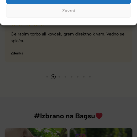
Zavrni
se
Zelo dobra trgovina za torbe in kovčke, z veliko izbire,
različnimi znamkami in dobrimi popusti/akcijami.
Tamara
#Izbrano na Bagsu