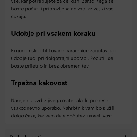
vse, kar potrebujete za cel dan. Zaradi tega se
boste počutili pripravljene na vse izzive, ki vas
čakajo.
Udobje pri vsakem koraku
Ergonomsko oblikovane naramnice zagotavljajo
udobje tudi pri dolgotrajni uporabi. Počutili se
boste prijetno in brez obremenitev.
Trpežna kakovost
Narejen iz vzdržljivega materiala, ki prenese
vsakodnevno uporabo. Nahrbtnik vam bo služil
dolgo časa, kar vam daje občutek zanesljivosti.