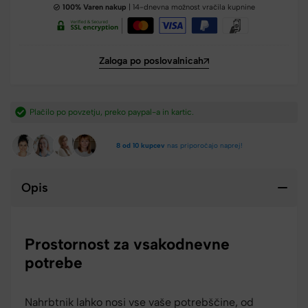
100% Varen nakup
| 14-dnevna možnost vračila kupnine
Zaloga po poslovalnicah
Hitra dostava iz Slovenije v 2-4 dneh.​
8 od 10 kupcev
nas priporočajo naprej!
Opis
Prostornost za vsakodnevne
potrebe
Nahrbtnik lahko nosi vse vaše potrebščine, od