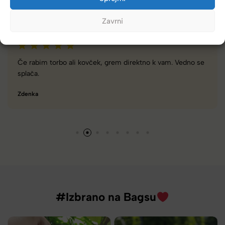
Zavrni
no k vam. Vedno se
Zelo dobra trgovina za torbe in kovčke, z
različnimi znamkami in dobrimi popusti
Tamara
#Izbrano na Bagsu