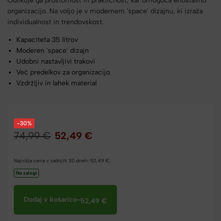
Odlikuje ga prostornost in praktičnost, kar omogoča enostavno
organizacijo. Na voljo je v modernem 'space' dizajnu, ki izraža
individualnost in trendovskost.
Kapaciteta 35 litrov
Moderen 'space' dizajn
Udobni nastavljivi trakovi
Več predelkov za organizacijo
Vzdržljiv in lahek material
-30%
74,99
€
52,49
€
Najnižja cena v zadnjih 30 dneh:
52,49
€
.
Na zalogi
Dodaj v košarico
-
52,49
€