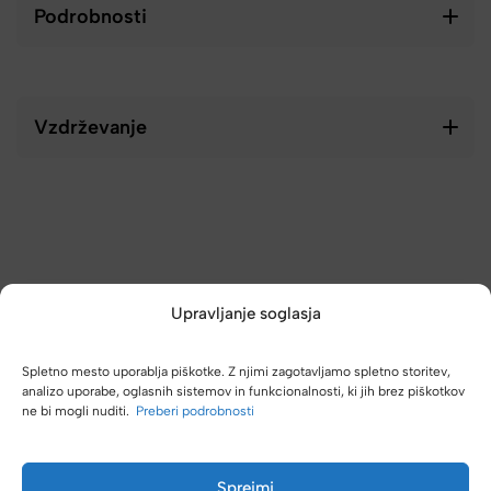
Podrobnosti
Vzdrževanje
Upravljanje soglasja
Spletno mesto uporablja piškotke. Z njimi zagotavljamo spletno storitev,
analizo uporabe, oglasnih sistemov in funkcionalnosti, ki jih brez piškotkov
ne bi mogli nuditi.
Preberi podrobnosti
(4,8/5)
Kupci nas hvalijo zaradi hitre dostave, poštenih cen in velike
izbire.
Sprejmi