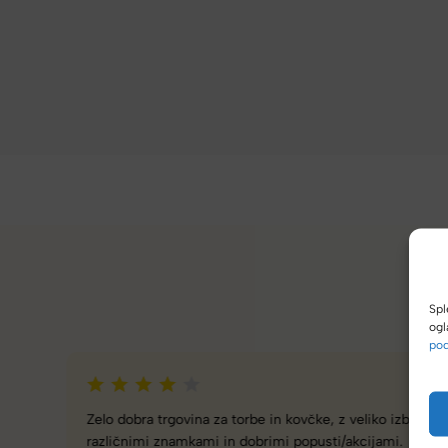
Spl
ogl
pod
Zelo dobra trgovina za torbe in kovčke, z veliko izbire,
različnimi znamkami in dobrimi popusti/akcijami.