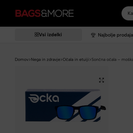
Bags&More
Vsi izdelki
Najbolje prodaja
Domov
Nega in zdravje
Očala in etuiji
Sončna očala – mošk