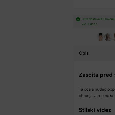
dostava nad
Plačilo po povzetju,
Hitra dostava iz Slovenij
preko paypal-a in kartic.​
v 2-4 dneh.​
Opis
Zaščita pred
Ta očala nudijo pop
ohranja varne na so
Stilski videz