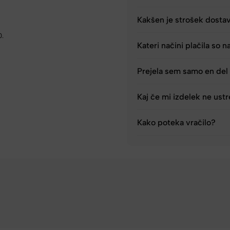
Kakšen je strošek dosta
0.
Kateri načini plačila so n
Prejela sem samo en del 
Kaj če mi izdelek ne ust
Kako poteka vračilo?