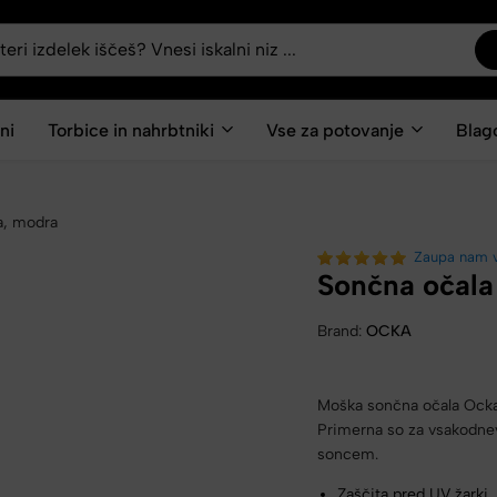
ni
Torbice in nahrbtniki
Vse za potovanje
Blag
a, modra
Zaupa nam 
Sončna očala
Brand:
OCKA
Moška sončna očala Ocka s
Primerna so za vsakodnev
soncem.
Zaščita pred UV žarki