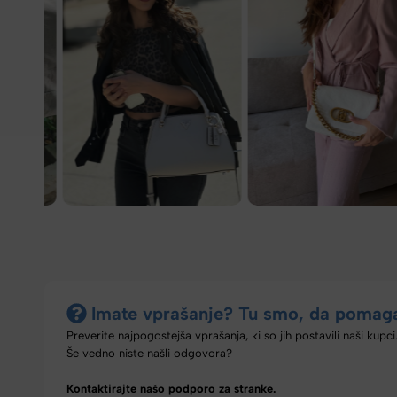
Imate vprašanje? Tu smo, da pomag
Preverite najpogostejša vprašanja, ki so jih postavili naši kupci
Še vedno niste našli odgovora?
Kontaktirajte našo podporo za stranke.