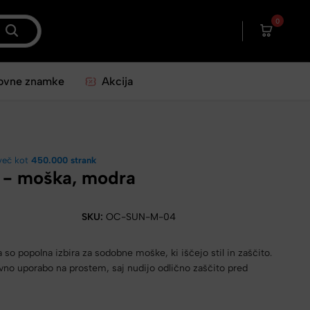
0
ovne znamke
Akcija
več kot
450.000 strank
 - moška, modra
SKU:
OC-SUN-M-04
o popolna izbira za sodobne moške, ki iščejo stil in zaščito.
no uporabo na prostem, saj nudijo odlično zaščito pred