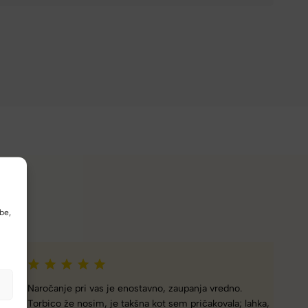
be,
Naročanje pri vas je enostavno, zaupanja vredno.
Torbico že nosim, je takšna kot sem pričakovala; lahka,