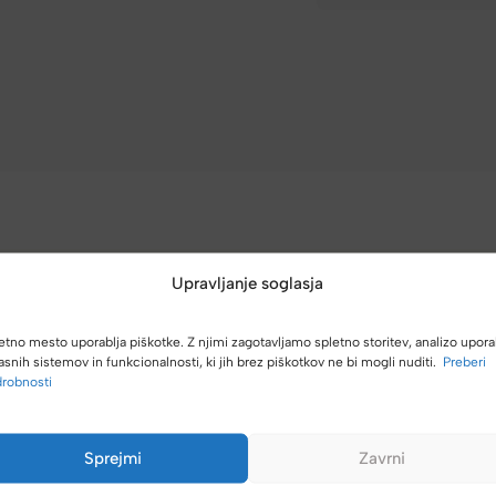
Upravljanje soglasja
(4,8/5)
etno mesto uporablja piškotke. Z njimi zagotavljamo spletno storitev, analizo upora
Kupci nas hvalijo zaradi hitre dostave, poštenih cen in velike izbire.
asnih sistemov in funkcionalnosti, ki jih brez piškotkov ne bi mogli nuditi.
Preberi
robnosti
Sprejmi
Zavrni
Spletna ali fizična trgovina z zelo dobro izbiro torbic,
nahrbtnikov, kovčkov in še več.