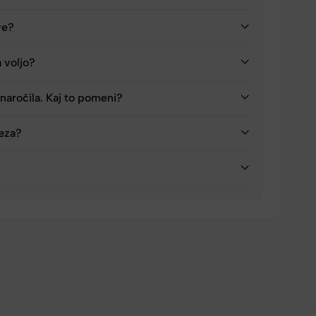
ve?
a voljo?
naročila. Kaj to pomeni?
reza?