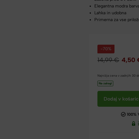
Elegantna modra barv
Lahka in udobna
Primerna za vse prilož
-70%
14,99
€
4,50
Najnižja cena v zadnjih 30 
Na zalogi
Dodaj v košari
100% 