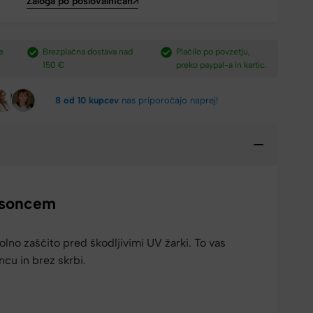
Zaloga po poslovalnicah
e
Brezplačna dostava nad
Plačilo po povzetju,
H
150 €​
preko paypal-a in kartic.​
v
8 od 10 kupcev
nas priporočajo naprej!
 soncem
olno zaščito pred škodljivimi UV žarki. To vas
ncu in brez skrbi.