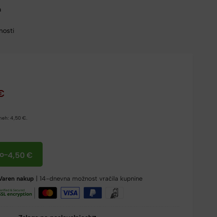
a
nosti
€
dneh:
4,50
€
.
co
-
4,50
€
Varen nakup
| 14-dnevna možnost vračila kupnine