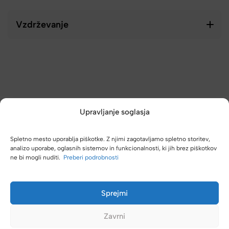
Vzdrževanje
Upravljanje soglasja
Spletno mesto uporablja piškotke. Z njimi zagotavljamo spletno storitev,
analizo uporabe, oglasnih sistemov in funkcionalnosti, ki jih brez piškotkov
ne bi mogli nuditi.
Preberi podrobnosti
(4,8/5)
Kupci nas hvalijo zaradi hitre dostave, poštenih cen in velike
izbire.
Sprejmi
Zavrni