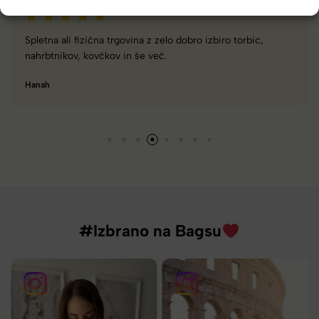
Spletna ali fizična trgovina z zelo dobro izbiro torbic,
nahrbtnikov, kovčkov in še več.
Hanah
#Izbrano na Bagsu