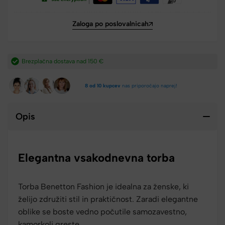
Zaloga po poslovalnicah
Brezplačna dostava nad 150 €​
8 od 10 kupcev
nas priporočajo naprej!
Opis
Elegantna vsakodnevna torba
Torba Benetton Fashion je idealna za ženske, ki
želijo združiti stil in praktičnost. Zaradi elegantne
oblike se boste vedno počutile samozavestno,
kamorkoli greste.