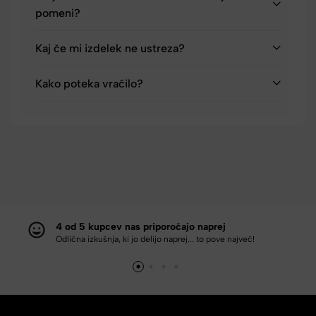
pomeni?
Kaj če mi izdelek ne ustreza?
Kako poteka vračilo?
4 od 5 kupcev nas priporočajo naprej
Odlična izkušnja, ki jo delijo naprej... to pove največ!