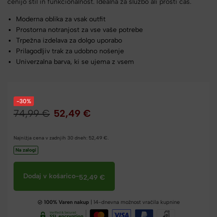
cenijo stil in funkcionalnost. Idealna za službo ali prosti čas.
Moderna oblika za vsak outfit
Prostorna notranjost za vse vaše potrebe
Trpežna izdelava za dolgo uporabo
Prilagodljiv trak za udobno nošenje
Univerzalna barva, ki se ujema z vsem
-30%
74,99
€
52,49
€
Najnižja cena v zadnjih 30 dneh:
52,49
€
.
Na zalogi
Dodaj v košarico
-
52,49
€
100% Varen nakup
| 14-dnevna možnost vračila kupnine