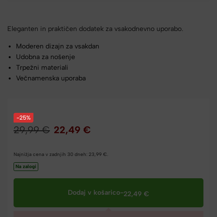
Eleganten in praktičen dodatek za vsakodnevno uporabo.
Moderen dizajn za vsakdan
Udobna za nošenje
Trpežni materiali
Večnamenska uporaba
-25%
29,99
€
22,49
€
Najnižja cena v zadnjih 30 dneh:
23,99
€
.
Na zalogi
Dodaj v košarico
-
22,49
€