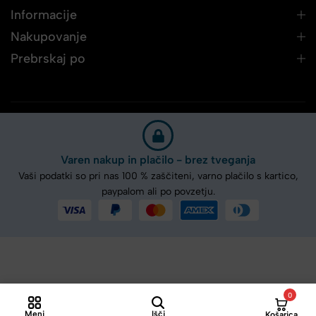
Informacije
Nakupovanje
Prebrskaj po
Varen nakup in plačilo - brez tveganja
Vaši podatki so pri nas 100 % zaščiteni, varno plačilo s kartico,
paypalom ali po povzetju.
0
Meni
Išči
Košarica