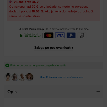
Vikend brez DDV
Ob nakupu nad
70 €
se v košarici samodejno obračuna
dodatni popust
18,03 %
. Akcija velja do nedelje do polnoči,
samo na spletni strani.
100% Varen nakup
| 14-dnevna možnost vračila kupnine
Zaloga po poslovalnicah
ko paypal-a in kartic.​
Hitra dostava iz Slovenije v 2-
8 od 10 kupcev
nas priporočajo naprej!
Opis