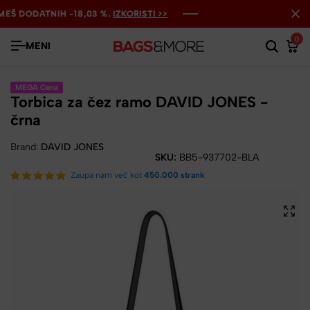
Š DODATNIH -18,03 %.
Š DODATNIH -18,03 %.
Š DODATNIH -18,03 %.
IZKORISTI >>
IZKORISTI >>
IZKORISTI >>
0
MENI
MEGA Cena
Torbica za čez ramo DAVID JONES -
črna
Brand:
DAVID JONES
SKU:
BB5-937702-BLA
Zaupa nam več kot
450.000 strank