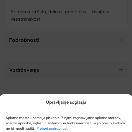
Primerna za šolo, delo ali prosti čas. Uživajte v
vsestranskosti.
Podrobnosti
Vzdrževanje
Upravljanje soglasja
Spletno mesto uporablja piškotke. Z njimi zagotavljamo spletno storitev,
analizo uporabe, oglasnih sistemov in funkcionalnosti, ki jih brez piškotkov
ne bi mogli nuditi.
Preberi podrobnosti