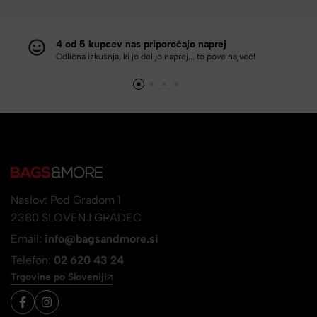
4 od 5 kupcev nas priporočajo naprej
Odlična izkušnja, ki jo delijo naprej... to pove največ!
Naslov: Pod Gradom 1
2380 SLOVENJ GRADEC
Email:
info@bagsandmore.si
Telefon:
02 620 43 24
Trgovine po Sloveniji