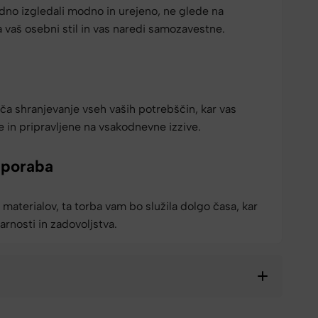
dno izgledali modno in urejeno, ne glede na
a vaš osebni stil in vas naredi samozavestne.
a shranjevanje vseh vaših potrebščin, kar vas
e in pripravljene na vsakodnevne izzive.
uporaba
 materialov, ta torba vam bo služila dolgo časa, kar
rnosti in zadovoljstva.