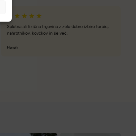
Naročanje pri vas je enostavno, zaupanja vredno.
Torbico že nosim, je takšna kot sem pričakovala; lahka,
prijetna za nošenje. Hvala
Nataša V.