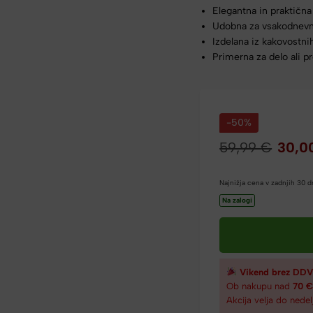
Elegantna in praktična
Udobna za vsakodnev
Izdelana iz kakovostni
Primerna za delo ali pr
-50%
59,99
€
30,0
Najnižja cena v zadnjih 30 
Na zalogi
Vikend brez DDV
Ob nakupu nad
70 
Akcija velja do nedel