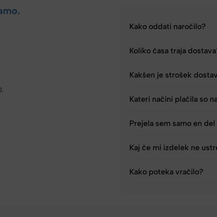
amo.
.
Kako oddati naročilo?
Koliko časa traja dostav
Kakšen je strošek dosta
0.
Kateri načini plačila so n
Prejela sem samo en del 
Kaj če mi izdelek ne ust
Kako poteka vračilo?