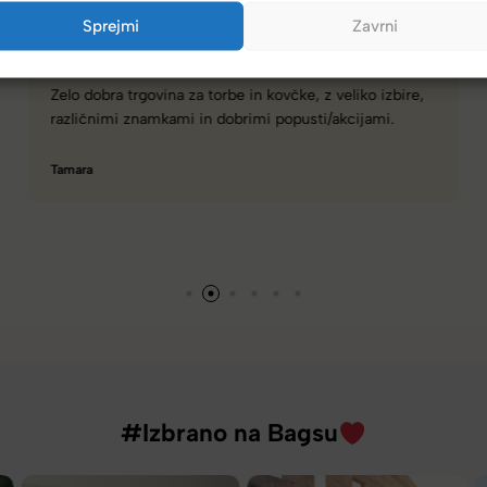
Sprejmi
Zavrni
Spletna ali fizična trgovina z zelo dobro izbiro torbic,
nahrbtnikov, kovčkov in še več.
Hanah
#Izbrano na Bagsu