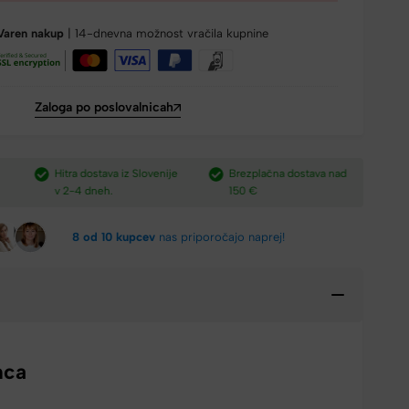
Varen nakup
| 14-dnevna možnost vračila kupnine
Zaloga po poslovalnicah
e
Brezplačna dostava nad
Plačilo po povzetju,
H
150 €​
preko paypal-a in kartic.​
v
8 od 10 kupcev
nas priporočajo naprej!
nca