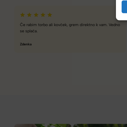
Zelo dobra trgovina za torbe in kovčke, z veliko izbire,
različnimi znamkami in dobrimi popusti/akcijami.
Tamara