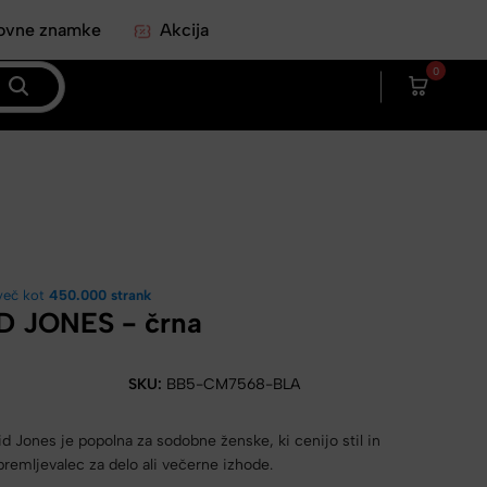
ovne znamke
Akcija
0
več kot
450.000 strank
D JONES - črna
SKU:
BB5-CM7568-BLA
d Jones je popolna za sodobne ženske, ki cenijo stil in
premljevalec za delo ali večerne izhode.