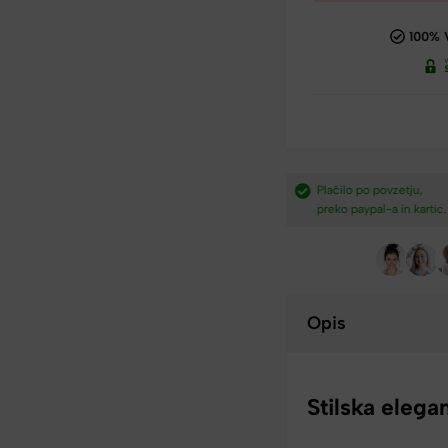
100% 
dostava nad
Plačilo po povzetju,
Hitra dostava iz Slovenij
preko paypal-a in kartic.​
v 2-4 dneh.​
Opis
Stilska elega