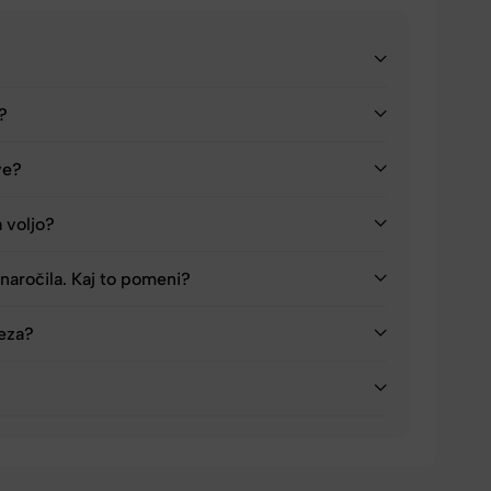
a?
ve?
a voljo?
naročila. Kaj to pomeni?
reza?