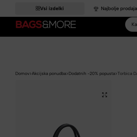
DATNIH –18,03 %.
DATNIH –18,03 %.
DATNIH –18,03 %.
DATNIH –18,03 %.
DATNIH –18,03 %.
IZKORISTI >>
IZKORISTI >>
IZKORISTI >>
IZKORISTI >>
IZKORISTI >>
Vsi izdelki
Najbolje prodaja
Bags&More
Domov
Akcijska ponudba
Dodatnih -20% popusta
Torbica 