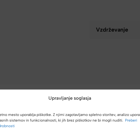
Vzdrževanje
Upravljanje soglasja
etno mesto uporablja piškotke. Z njimi zagotavljamo spletno storitev, analizo upora
asnih sistemov in funkcionalnosti, ki jih brez piškotkov ne bi mogli nuditi.
Preberi
(4,8/5)
robnosti
Kupci nas hvalijo zaradi hitre dostave, poštenih cen in velike izbire.