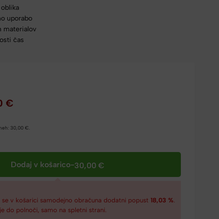
 oblika
no uporabo
h materialov
osti čas
0
€
dneh:
30,00
€
.
Dodaj v košarico
-
30,00
€
€
se v košarici samodejno obračuna dodatni popust
18,03 %
.
je do polnoči, samo na spletni strani.