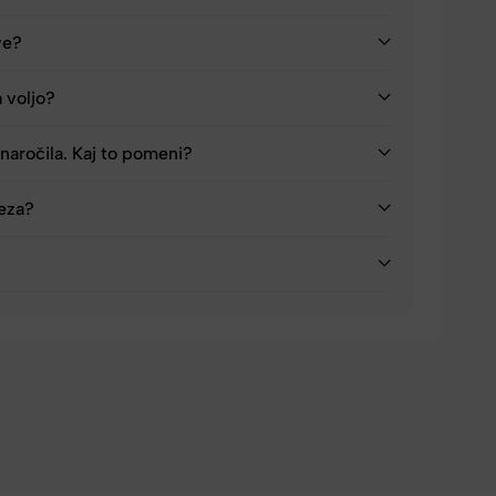
ve?
a voljo?
naročila. Kaj to pomeni?
reza?