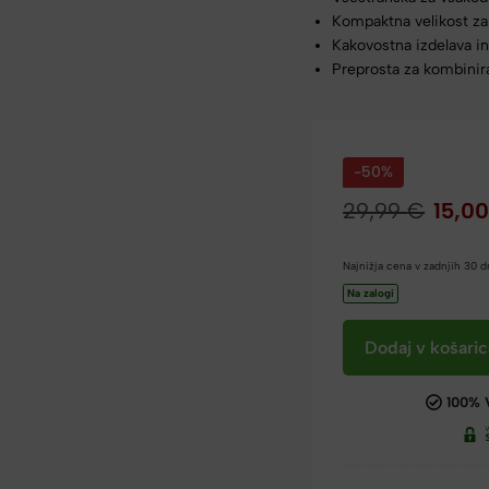
Kompaktna velikost za
Kakovostna izdelava in
Preprosta za kombiniran
-50%
29,99
€
15,0
Najnižja cena v zadnjih 30 
Na zalogi
Dodaj v košari
100% 