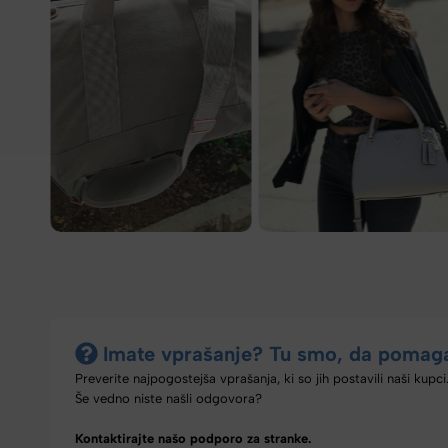
Imate vprašanje? Tu smo, da pomag
Preverite najpogostejša vprašanja, ki so jih postavili naši kupci
Še vedno niste našli odgovora?
Kontaktirajte našo podporo za stranke.