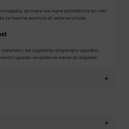
omogoča, da imate vse nujne potrebščine pri roki.
ka za mestne avanture ali večerne izhode.
ost
h materialov, kar zagotavlja dolgotrajno uporabo.
ezskrbni uporabi ne glede na vreme ali dogodek.