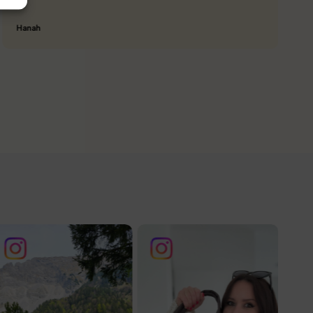
prijetna za nošenje. Hvala
Nataša V.