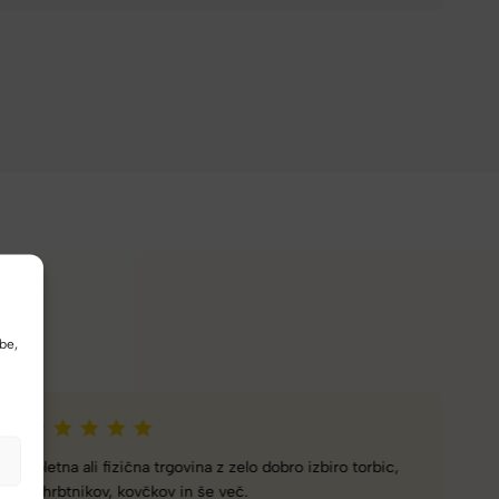
be,
Naročanje pri vas je enostavno, zaupanja vredno.
Torbico že nosim, je takšna kot sem pričakovala; lahka,