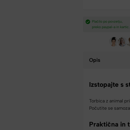
dostava nad
Plačilo po povzetju,
Hitra dostava iz Slovenij
preko paypal-a in kartic.​
v 2-4 dneh.​
Opis
Izstopajte s s
Torbica z animal pri
Počutite se samoza
Praktična in 