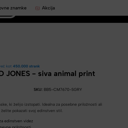
ovne znamke
Akcija
0
več kot
450.000 strank
D JONES - siva animal print
SKU:
BB5-CM7670-SGRY
e, ki želijo izstopati. Idealna za posebne priložnosti ali
elite pokazati svoj edinstven stil.
za edinstven videz
nevne priložnosti