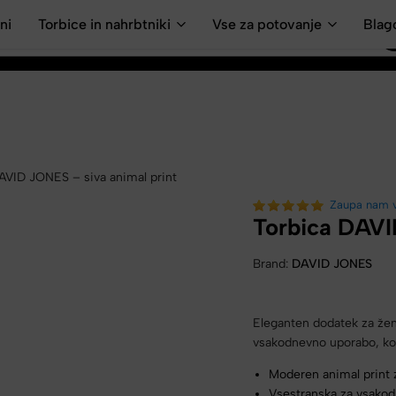
ni
Torbice in nahrbtniki
Vse za potovanje
Blag
AVID JONES – siva animal print
Zaupa nam 
Torbica DAVI
Brand:
DAVID JONES
Eleganten dodatek za žensk
vsakodnevno uporabo, ko ž
Moderen animal print 
Vsestranska za vsakod