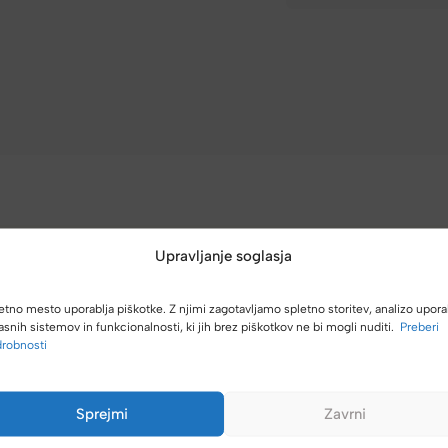
Upravljanje soglasja
(4,8/5)
etno mesto uporablja piškotke. Z njimi zagotavljamo spletno storitev, analizo upora
Kupci nas hvalijo zaradi hitre dostave, poštenih cen in velike izbire.
asnih sistemov in funkcionalnosti, ki jih brez piškotkov ne bi mogli nuditi.
Preberi
robnosti
Sprejmi
Zavrni
Spletna ali fizična trgovina z zelo dobro izbiro torbic,
nahrbtnikov, kovčkov in še več.