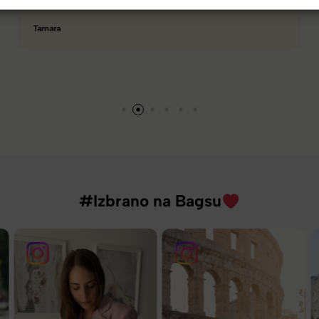
Hanah
#Izbrano na Bagsu