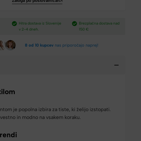
Zaloga po poslovalnicah
e
Brezplačna dostava nad
Plačilo po povzetju,
H
150 €​
preko paypal-a in kartic.​
v
8 od 10 kupcev
nas priporočajo naprej!
tilom
ntom je popolna izbira za tiste, ki želijo izstopati.
vestno in modno na vsakem koraku.
trendi