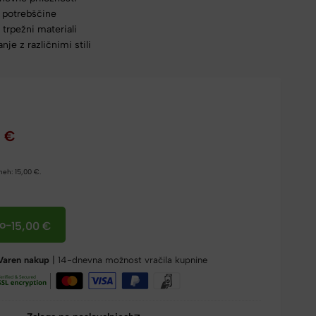
 potrebščine
 trpežni materiali
je z različnimi stili
0
€
dneh:
15,00
€
.
co
-
15,00
€
Varen nakup
| 14-dnevna možnost vračila kupnine