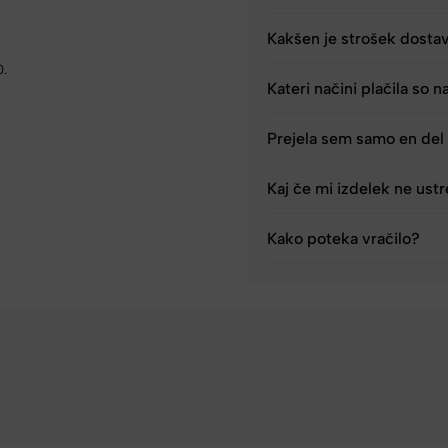
Kakšen je strošek dosta
0.
Kateri načini plačila so n
Prejela sem samo en del 
Kaj če mi izdelek ne ust
Kako poteka vračilo?