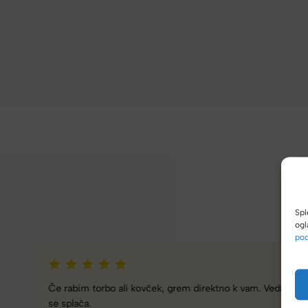
Spl
ogl
pod
Zelo dobra trgovina za torbe in kovčke, z veliko izbire,
različnimi znamkami in dobrimi popusti/akcijami.