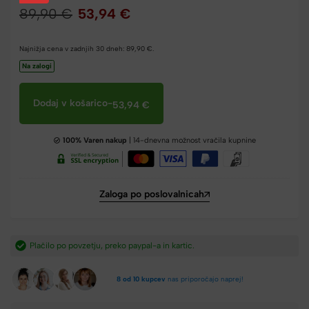
89,90
€
53,94
€
Najnižja cena v zadnjih 30 dneh:
89,90
€
.
Na zalogi
Dodaj v košarico
-
53,94
€
100% Varen nakup
| 14-dnevna možnost vračila kupnine
Zaloga po poslovalnicah
​
Hitra dostava iz Slovenije v 2-4 dneh.​
8 od 10 kupcev
nas priporočajo naprej!