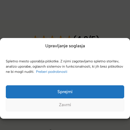
(4,8/5)
Upravljanje soglasja
Kupci nas hvalijo zaradi hitre dostave, poštenih cen in velike
izbire.
Spletno mesto uporablja piškotke. Z njimi zagotavljamo spletno storitev,
analizo uporabe, oglasnih sistemov in funkcionalnosti, ki jih brez piškotkov
ne bi mogli nuditi.
Preberi podrobnosti
irektno k vam. Vedno se
Zelo dobra trgovina za torbe in kovč
Sprejmi
različnimi znamkami in dobrimi po
Zavrni
Tamara