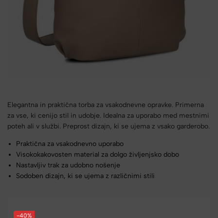
Elegantna in praktična torba za vsakodnevne opravke. Primerna
za vse, ki cenijo stil in udobje. Idealna za uporabo med mestnimi
poteh ali v službi. Preprost dizajn, ki se ujema z vsako garderobo.
Praktična za vsakodnevno uporabo
Visokokakovosten material za dolgo življenjsko dobo
Nastavljiv trak za udobno nošenje
Sodoben dizajn, ki se ujema z različnimi stili
-40%