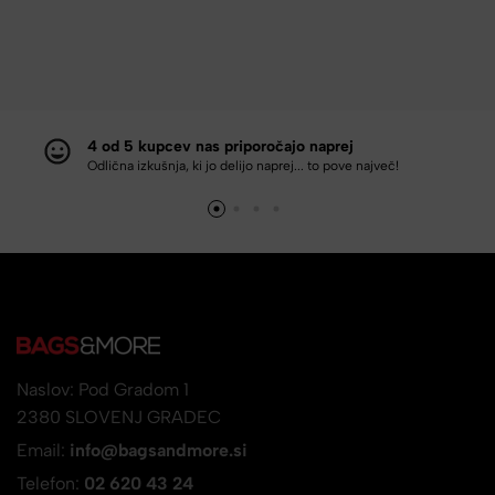
4 od 5 kupcev nas priporočajo naprej
Odlična izkušnja, ki jo delijo naprej... to pove največ!
Naslov: Pod Gradom 1
2380 SLOVENJ GRADEC
Email:
info@bagsandmore.si
Telefon:
02 620 43 24