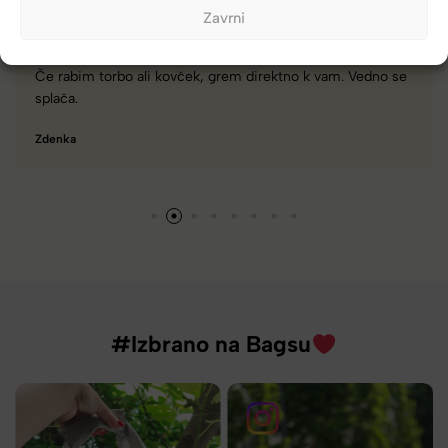
Zavrni
rem direktno k vam. Vedno se
Zelo dobra trgovina za torbe i
različnimi znamkami in dobri
Tamara
#Izbrano na Bagsu