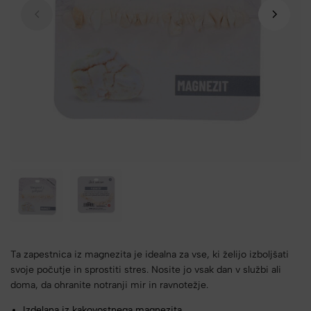
Ta zapestnica iz magnezita je idealna za vse, ki želijo izboljšati
svoje počutje in sprostiti stres. Nosite jo vsak dan v službi ali
doma, da ohranite notranji mir in ravnotežje.
Izdelana iz kakovostnega magnezita