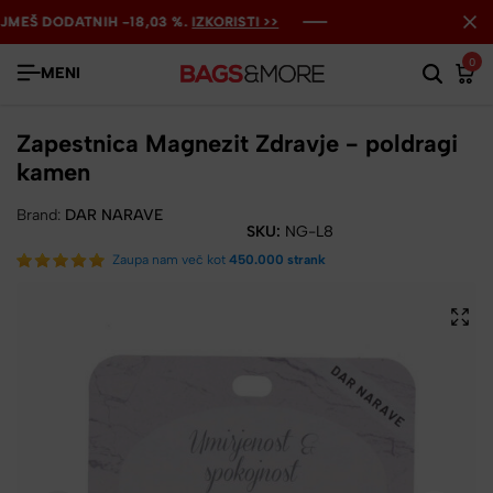
EŠ DODATNIH -18,03 %.
EŠ DODATNIH -18,03 %.
EŠ DODATNIH -18,03 %.
IZKORISTI >>
IZKORISTI >>
IZKORISTI >>
0
MENI
Zapestnica Magnezit Zdravje - poldragi
kamen
Brand:
DAR NARAVE
SKU:
NG-L8
Zaupa nam več kot
450.000 strank