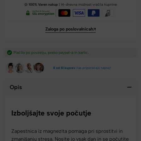
100% Varen nakup
| 14-dnevna možnost vračila kupnine
Zaloga po poslovalnicah
artic.​
Hitra dostava iz Slovenije v 2-4 dneh.​
8 od 10 kupcev
nas priporočajo naprej!
Opis
Izboljšajte svoje počutje
Zapestnica iz magnezita pomaga pri sprostitvi in
zmanjšanju stresa. Nosite jo vsak dan in se počutite