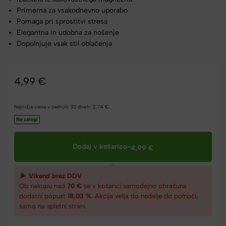
Primerna za vsakodnevno uporabo
Pomaga pri sprostitvi stresa
Elegantna in udobna za nošenje
Dopolnjuje vsak stil oblačenja
4,99
€
Najnižja cena v zadnjih 30 dneh:
3,74
€
.
Na zalogi
Dodaj v košarico
-
4,99
€
Vikend brez DDV
Ob nakupu nad
70 €
se v košarici samodejno obračuna
dodatni popust
18,03 %
. Akcija velja do nedelje do polnoči,
samo na spletni strani.