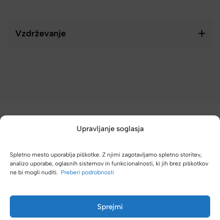
Vzdrževanje
Upravljanje soglasja
Spletno mesto uporablja piškotke. Z njimi zagotavljamo spletno storitev,
analizo uporabe, oglasnih sistemov in funkcionalnosti, ki jih brez piškotkov
(4,8/5)
ne bi mogli nuditi.
Preberi podrobnosti
Kupci nas hvalijo zaradi hitre dostave, poštenih cen in velike
izbire.
Sprejmi