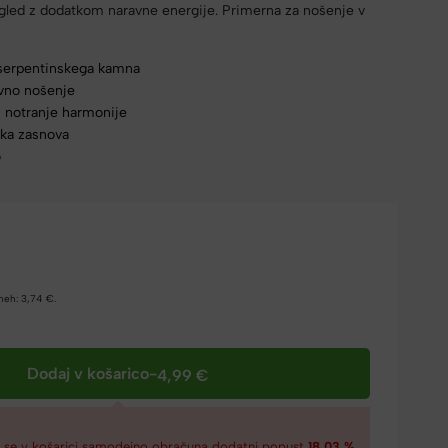
gled z dodatkom naravne energije. Primerna za nošenje v
 serpentinskega kamna
vno nošenje
u notranje harmonije
ska zasnova
o
dneh:
3,74
€
.
Dodaj v košarico
-
4,99
€
€
se v košarici samodejno obračuna dodatni popust
18,03 %
.