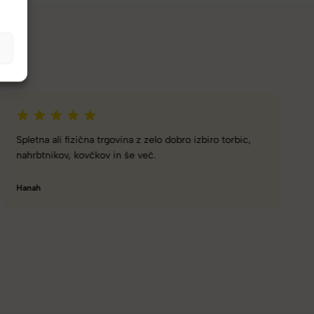
Naročanje pri vas je enostavno, zaupanja vredno.
Torbico že nosim, je takšna kot sem pričakovala; lahka,
prijetna za nošenje. Hvala
Nataša V.