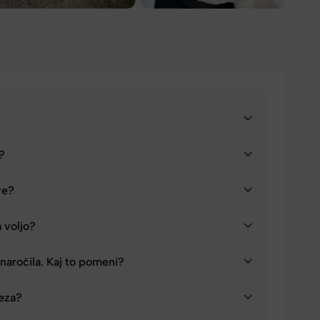
a?
ve?
a voljo?
naročila. Kaj to pomeni?
reza?