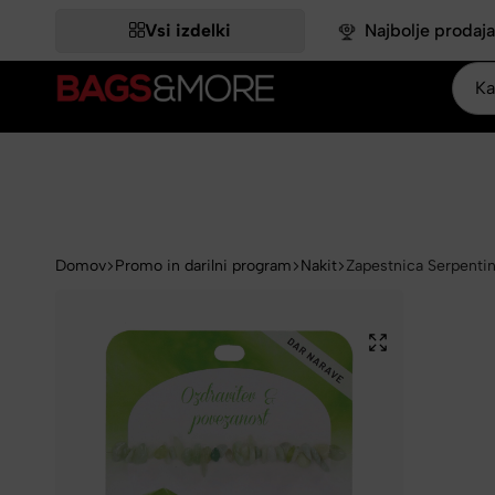
ATNIH -18,03 %.
ATNIH -18,03 %.
ATNIH -18,03 %.
ATNIH -18,03 %.
ATNIH -18,03 %.
IZKORISTI >>
IZKORISTI >>
IZKORISTI >>
IZKORISTI >>
IZKORISTI >>
Vsi izdelki
Najbolje prodaja
Bags&More
Domov
Promo in darilni program
Nakit
Zapestnica Serpentin