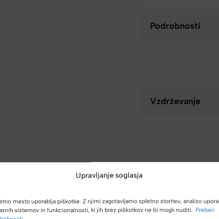
Podrobnosti
Vzdrževanje
Upravljanje soglasja
etno mesto uporablja piškotke. Z njimi zagotavljamo spletno storitev, analizo upora
asnih sistemov in funkcionalnosti, ki jih brez piškotkov ne bi mogli nuditi.
Preberi
robnosti