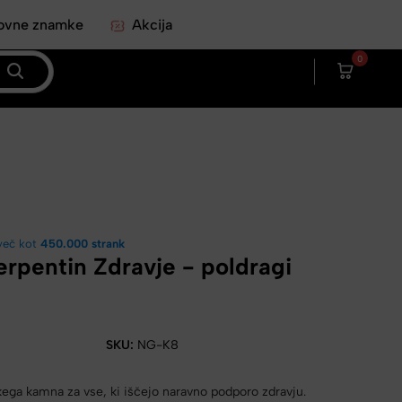
ovne znamke
Akcija
0
več kot
450.000 strank
erpentin Zdravje - poldragi
SKU:
NG-K8
kega kamna za vse, ki iščejo naravno podporo zdravju.