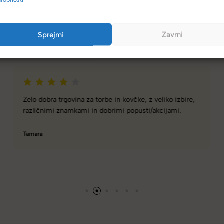
(4,8/5)
Sprejmi
Zavrni
Kupci nas hvalijo zaradi hitre dostave, poštenih cen in velike izbire.
Spletna ali fizična trgovina z zelo dobro izbiro torbic,
nahrbtnikov, kovčkov in še več.
Hanah