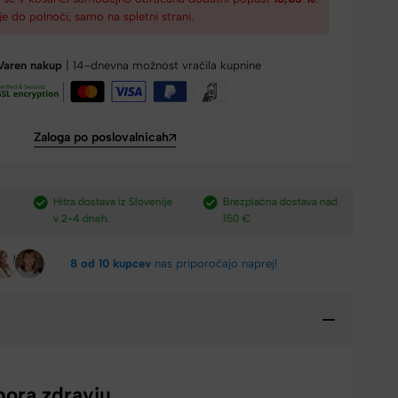
je do polnoči, samo na spletni strani.
Varen nakup
| 14-dnevna možnost vračila kupnine
Zaloga po poslovalnicah
e
Brezplačna dostava nad
Plačilo po povzetju,
H
150 €​
preko paypal-a in kartic.​
v
8 od 10 kupcev
nas priporočajo naprej!
ora zdravju