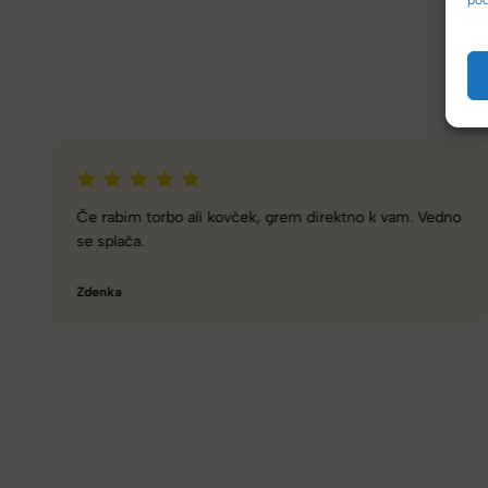
Zelo dobra trgovina za torbe in kovčke, z veliko izbire,
različnimi znamkami in dobrimi popusti/akcijami.
Tamara