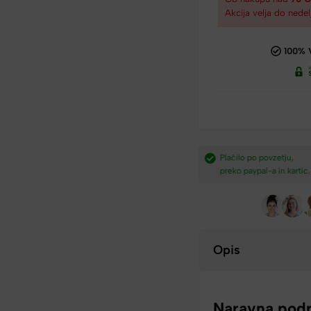
Akcija velja do nedel
100% 
dostava nad
Plačilo po povzetju,
Hitra dostava iz Slovenij
preko paypal-a in kartic.​
v 2-4 dneh.​
Opis
Naravna podp