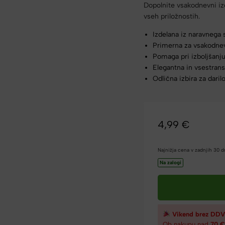
Dopolnite vsakodnevni iz
vseh priložnostih.
Izdelana iz naravnega
Primerna za vsakodne
Pomaga pri izboljšanj
Elegantna in vsestran
Odlična izbira za daril
4,99
€
Najnižja cena v zadnjih 30 
Na zalogi
Vikend brez DDV
Ob nakupu nad
70 