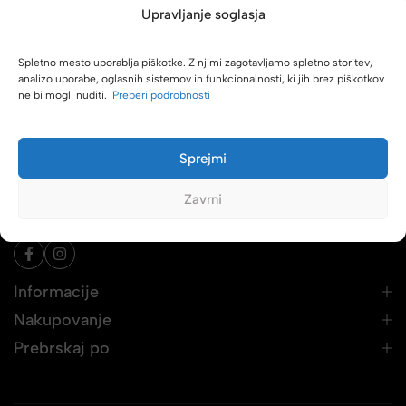
Upravljanje soglasja
Spletno mesto uporablja piškotke. Z njimi zagotavljamo spletno storitev,
analizo uporabe, oglasnih sistemov in funkcionalnosti, ki jih brez piškotkov
ne bi mogli nuditi.
Preberi podrobnosti
Naslov: Pod Gradom 1
2380 SLOVENJ GRADEC
Sprejmi
Email:
info@bagsandmore.si
Zavrni
Telefon:
02 620 43 24
Trgovine po Sloveniji
Informacije
Nakupovanje
Prebrskaj po