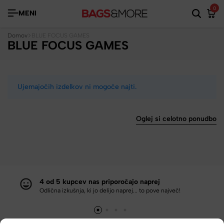
0
MENI
Domov
BLUE FOCUS GAMES
BLUE FOCUS GAMES
Ujemajočih izdelkov ni mogoče najti.
Oglej si celotno ponudbo
4 od 5 kupcev nas priporočajo naprej
Odlična izkušnja, ki jo delijo naprej... to pove največ!