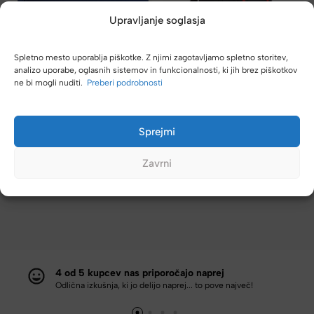
Upravljanje soglasja
Spletno mesto uporablja piškotke. Z njimi zagotavljamo spletno storitev,
CASE LOGIC
analizo uporabe, oglasnih sistemov in funkcionalnosti, ki jih brez piškotkov
Ovitek za prenosni računalnik
CASE LOGIC
ne bi mogli nuditi.
Preberi podrobnosti
CASE LOGIC – moder, 16″
Poslovni nahrbtnik CASE
LOGIC – 15.6″, črn
39,99
€
69,99
€
Sprejmi
DODAJ V KOŠARICO
DODAJ V KOŠARICO
Zavrni
4 od 5 kupcev nas priporočajo naprej
Odlična izkušnja, ki jo delijo naprej... to pove največ!