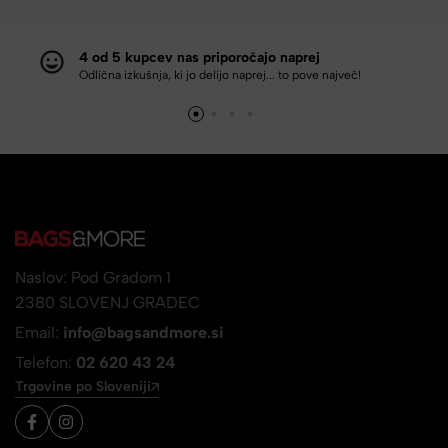
4 od 5 kupcev nas priporočajo naprej
Odlična izkušnja, ki jo delijo naprej... to pove največ!
Naslov: Pod Gradom 1
2380 SLOVENJ GRADEC
Email:
info@bagsandmore.si
Telefon:
02 620 43 24
Trgovine po Sloveniji