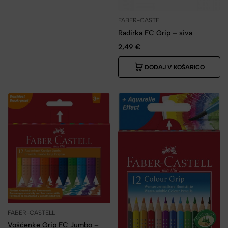
FABER-CASTELL
Radirka FC Grip – siva
2,49
€
DODAJ V KOŠARICO
FABER-CASTELL
Voščenke Grip FC Jumbo –