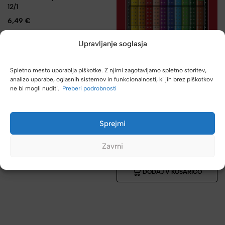
12/1
6,49
€
DODAJ V KOŠARICO
Upravljanje soglasja
Spletno mesto uporablja piškotke. Z njimi zagotavljamo spletno storitev,
analizo uporabe, oglasnih sistemov in funkcionalnosti, ki jih brez piškotkov
ne bi mogli nuditi.
Preberi podrobnosti
FABER-CASTELL
Sprejmi
Barvice FC Grip – 12 barv,
karton
Zavrni
13,49
€
DODAJ V KOŠARICO