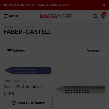
 PREJMEŠ DODATNIH -18,03 %.
 PREJMEŠ DODATNIH -18,03 %.
 PREJMEŠ DODATNIH -18,03 %.
IZKORISTI >>
IZKORISTI >>
IZKORISTI >>
0
MENI
Domov
FABER-CASTELL
FABER-CASTELL
Razvrsti
FILTRIRAJ
FABER-CASTELL
Radirka FC Grip – barvna
2,49
€
DODAJ V KOŠARICO