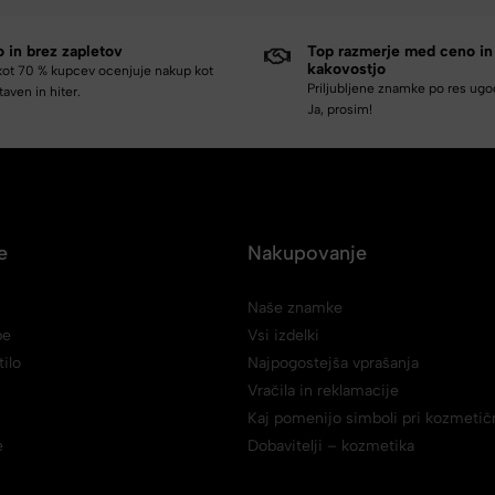
o in brez zapletov
Top razmerje med ceno in
kakovostjo
kot 70 % kupcev ocenjuje nakup kot
Priljubljene znamke po res ug
aven in hiter.
Ja, prosim!
e
Nakupovanje
Naše znamke
be
Vsi izdelki
ilo
Najpogostejša vprašanja
Vračila in reklamacije
Kaj pomenijo simboli pri kozmetičn
e
Dobavitelji – kozmetika