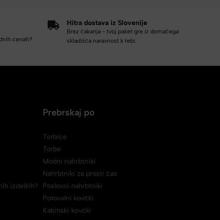
Hitra dostava iz Slovenije
Brez čakanja - tvoj paket gre iz domačega
odnih cenah?
skladišča naravnost k tebi.
Prebrskaj po
Torbice
Torbe
Modni nahrbtniki
Nahrbtniki za prosti čas
ih izdelkih?
Poslovni nahrbtniki
Potovalni kovčki
Kabinski kovčki