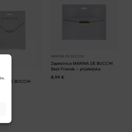
MARINA DE BUCCHI
Zapestnica MARINA DE BUCCHI
Best Friends – prijateljska
UCCHI
8,99
€
be,
RINA DE BUCCHI
ebrna