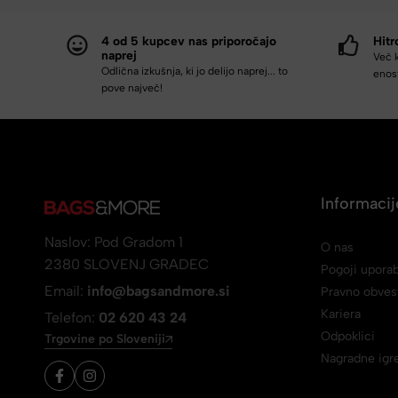
4 od 5 kupcev nas priporočajo
Hitr
naprej
Več 
Odlična izkušnja, ki jo delijo naprej... to
enost
pove največ!
Informacij
Naslov: Pod Gradom 1
O nas
2380 SLOVENJ GRADEC
Pogoji upora
Email:
info@bagsandmore.si
Pravno obvest
Kariera
Telefon:
02 620 43 24
Odpoklici
Trgovine po Sloveniji
Nagradne igr