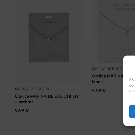
MARINA DE BUCCHI
Ogrlica MARINA DE 
Spl
Moon
ogl
MARINA DE BUCCHI
9,99
€
pod
Ogrlica MARINA DE BUCCHI Star
– srebrna
9,99
€