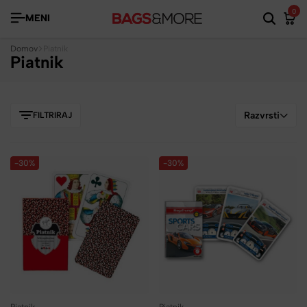
0
MENI
Domov
Piatnik
Piatnik
Razvrsti
FILTRIRAJ
-30%
-30%