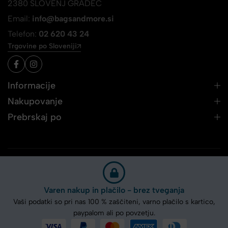
2380 SLOVENJ GRADEC
Email:
info@bagsandmore.si
Telefon:
02 620 43 24
Trgovine po Sloveniji
Informacije
Nakupovanje
Prebrskaj po
Varen nakup in plačilo - brez tveganja
Vaši podatki so pri nas 100 % zaščiteni, varno plačilo s kartico,
paypalom ali po povzetju.