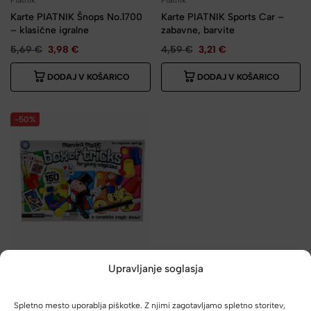
Piatnik
Piatnik
Karte PIATNIK Šnops No.1700
Karte PIATNIK Sports Car –
– klasične igralne
zabavne, barvite
5,69
€
3,98
€
4,59
€
3,21
€
DODAJ V KOŠARICO
DODAJ V KOŠARICO
-50%
Piatnik
Upravljanje soglasja
Magic set PIATNIK – Marvin’s
Magic, 150 trikov
Spletno mesto uporablja piškotke. Z njimi zagotavljamo spletno storitev,