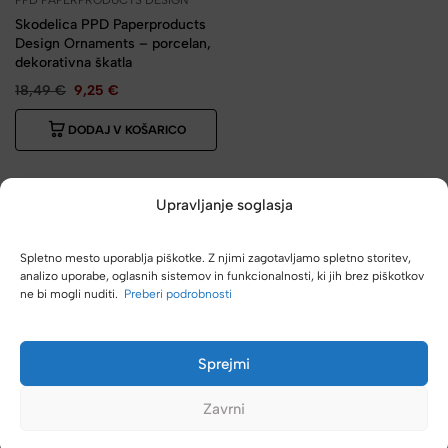
PPD PAPERPRODUCTS DESIGN
Skodelica PPD Paperproducts
Design Ornaments – porcelan,
dekorativna škatla
18,49
€
9,25
€
DODAJ V KOŠARICO
Upravljanje soglasja
Spletno mesto uporablja piškotke. Z njimi zagotavljamo spletno storitev,
analizo uporabe, oglasnih sistemov in funkcionalnosti, ki jih brez piškotkov
4 od 5 kupcev nas priporočajo naprej
ne bi mogli nuditi.
Preberi podrobnosti
Odlična izkušnja, ki jo delijo naprej... to pove največ!
Sprejmi
Zavrni