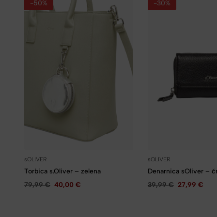
-50%
-30%
sOLIVER
sOLIVER
Torbica s.Oliver – zelena
Denarnica sOliver – č
79,99
€
40,00
€
39,99
€
27,99
€