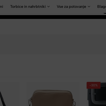
ni
Torbice in nahrbtniki
Vse za potovanje
Blag
-30%