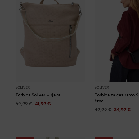
sOLIVER
sOLIVER
Torbica Soliver – rjava
Torbica za čez ramo 
črna
69,99
€
41,99
€
49,99
€
34,99
€