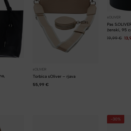
sOLIVER
Pas S.OLIVER
ženski, 95 
19,99
€
13
sOLIVER
na,
Torbica sOliver – rjava
55,99
€
-30%