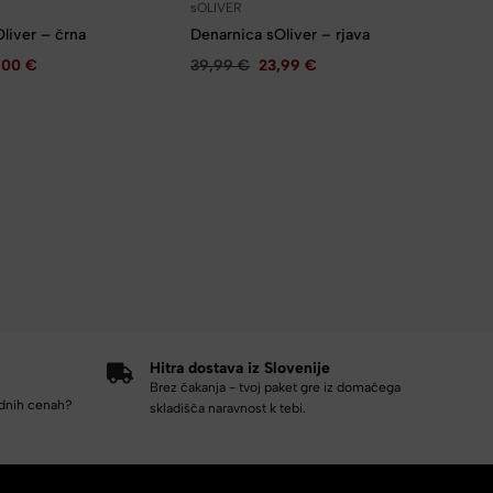
sOLIVER
liver – črna
Denarnica sOliver – rjava
,00
€
39,99
€
23,99
€
Hitra dostava iz Slovenije
Brez čakanja - tvoj paket gre iz domačega
odnih cenah?
skladišča naravnost k tebi.