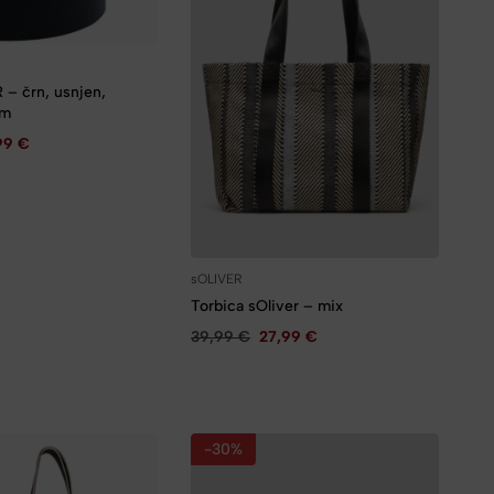
 – črn, usnjen,
cm
,99
€
sOLIVER
Torbica sOliver – mix
39,99
€
27,99
€
-30%