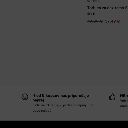
sOLIVER
Torbica za čez ramo 
siva
49,99
€
37,49
€
4 od 5 kupcev nas priporočajo
Hitr
naprej
Več 
Odlična izkušnja, ki jo delijo naprej... to
enost
pove največ!