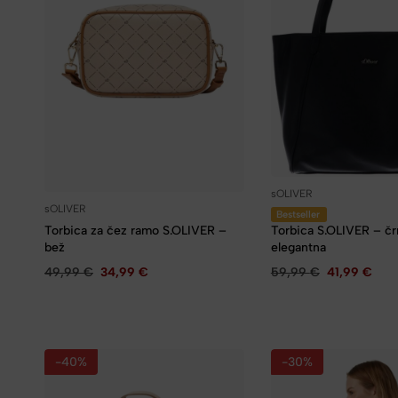
sOLIVER
sOLIVER
Bestseller
Torbica S.OLIVER – čr
Torbica za čez ramo S.OLIVER –
elegantna
bež
59,99
€
41,99
€
49,99
€
34,99
€
-40%
-30%