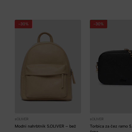
-30%
-30%
sOLIVER
sOLIVER
Modni nahrbtnik S.OLIVER – bež
Torbica za čez ramo 
črna