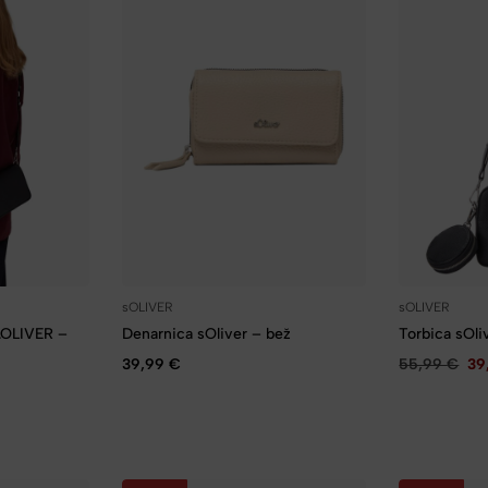
sOLIVER
sOLIVER
S.OLIVER –
Denarnica sOliver – bež
Torbica sOli
39,99
€
55,99
€
39