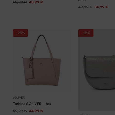
69,99
€
48,99
€
49,99
€
34,99
€
-25%
-25%
sOLIVER
Torbica S.OLIVER – bež
59,99
€
44,99
€