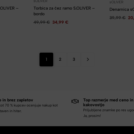
sOLIVER
sOLIVER
S.OLIVER –
Torbica za čez ramo S.OLIVER –
Denarnica sO
bordo
39,99
€
20
49,99
€
34,99
€
1
2
3
o in brez zapletov
Top razmerje med ceno in
kakovostjo
kot 70 % kupcev ocenjuje nakup kot
Priljubljene znamke po res ug
aven in hiter.
Ja, prosim!