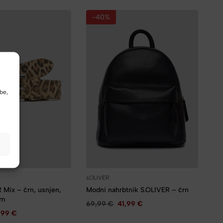
-40%
be,
sOLIVER
 Mix – črn, usnjen,
Modni nahrbtnik S.OLIVER – črn
cm
69,99
€
41,99
€
,99
€