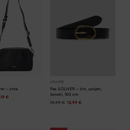
sOLIVER
ver – črna
Pas S.OLIVER – črn, usnjen,
ženski, 100 cm
,19
€
19,99
€
13,99
€