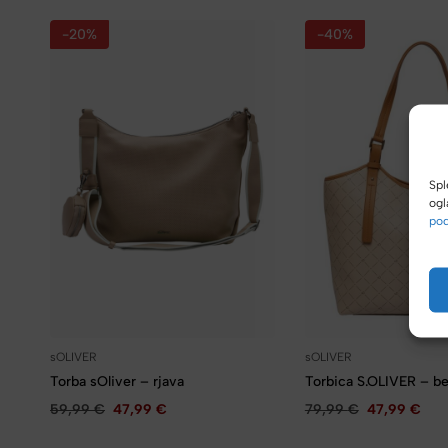
-20%
-40%
Spl
ogl
pod
sOLIVER
sOLIVER
Torba sOliver – rjava
Torbica S.OLIVER – b
59,99
€
47,99
€
79,99
€
47,99
€