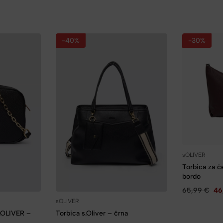
-40%
-30%
sOLIVER
Torbica za 
bordo
65,99
€
46
sOLIVER
S.OLIVER –
Torbica s.Oliver – črna