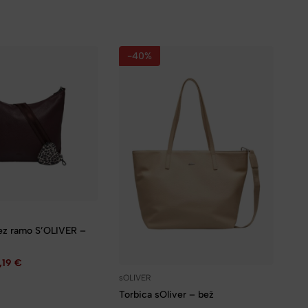
-40%
čez ramo S’OLIVER –
,19
€
sOLIVER
Torbica sOliver – bež