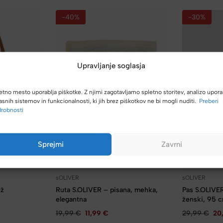
-40%
-30%
Upravljanje soglasja
etno mesto uporablja piškotke. Z njimi zagotavljamo spletno storitev, analizo upora
asnih sistemov in funkcionalnosti, ki jih brez piškotkov ne bi mogli nuditi.
Preberi
robnosti
Sprejmi
Zavrni
sOLIVER
sOLIVER
ež
Ruta S.OLIVER – pisana, mehka,
Pas S.OLIVER
elegantna
ženski, 95 
19,99
€
11,99
€
29,99
€
20