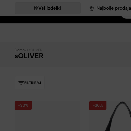
Vsi izdelki
Najbolje prodaja
Bags&More
Domov
sOLIVER
sOLIVER
FILTRIRAJ
-30%
-30%