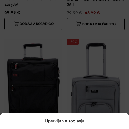
EasyJet
36 l
69,99
€
79,99
€
63,99
€
DODAJ V KOŠARICO
DODAJ V KOŠARICO
-20%
Upravljanje soglasja