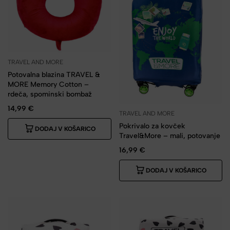
TRAVEL AND MORE
Potovalna blazina TRAVEL &
MORE Memory Cotton –
rdeča, spominski bombaž
14,99
€
TRAVEL AND MORE
Pokrivalo za kovček
DODAJ V KOŠARICO
Travel&More – mali, potovanje
16,99
€
DODAJ V KOŠARICO