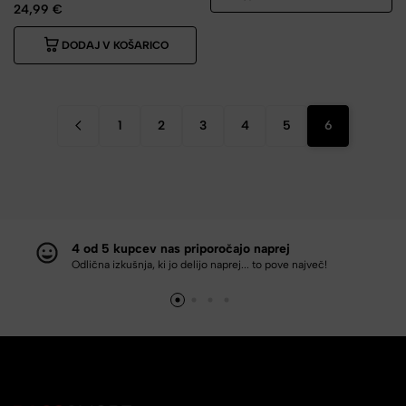
24,99
€
DODAJ V KOŠARICO
1
2
3
4
5
6
4 od 5 kupcev nas priporočajo naprej
Odlična izkušnja, ki jo delijo naprej... to pove največ!