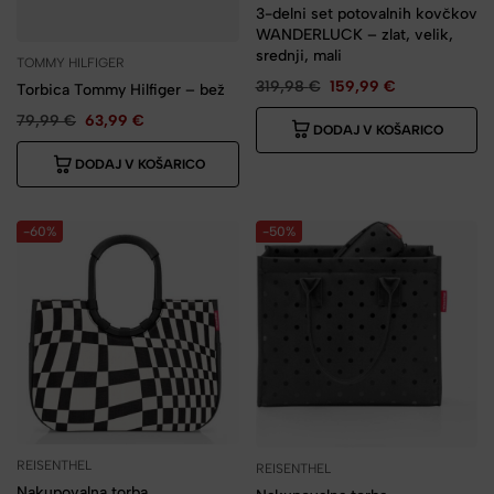
3-delni set potovalnih kovčkov
WANDERLUCK – zlat, velik,
srednji, mali
TOMMY HILFIGER
319,98
€
159,99
€
Torbica Tommy Hilfiger – bež
79,99
€
63,99
€
DODAJ V KOŠARICO
DODAJ V KOŠARICO
-60%
-50%
REISENTHEL
REISENTHEL
Nakupovalna torba