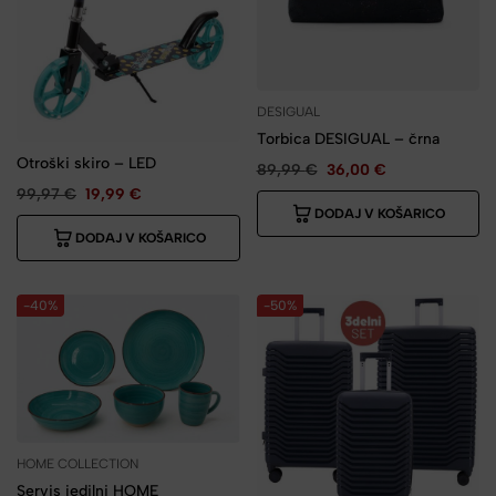
DESIGUAL
Torbica DESIGUAL – črna
Otroški skiro – LED
89,99
€
36,00
€
99,97
€
19,99
€
DODAJ V KOŠARICO
DODAJ V KOŠARICO
-40%
-50%
HOME COLLECTION
Servis jedilni HOME