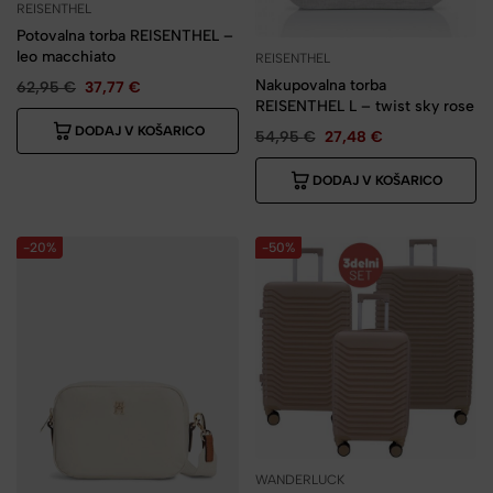
REISENTHEL
Potovalna torba REISENTHEL –
leo macchiato
REISENTHEL
Nakupovalna torba
62,95
€
37,77
€
REISENTHEL L – twist sky rose
DODAJ V KOŠARICO
54,95
€
27,48
€
DODAJ V KOŠARICO
-20%
-50%
WANDERLUCK