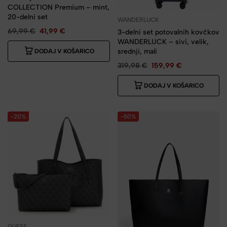
COLLECTION Premium – mint,
20-delni set
WANDERLUCK
69,99
€
41,99
€
3-delni set potovalnih kovčkov
WANDERLUCK – sivi, velik,
srednji, mali
DODAJ V KOŠARICO
319,98
€
159,99
€
DODAJ V KOŠARICO
-20%
-50%
GUESS