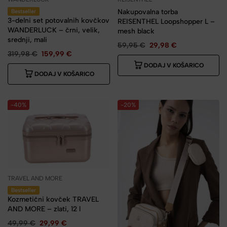
Nakupovalna torba
Bestseller
3-delni set potovalnih kovčkov
REISENTHEL Loopshopper L –
WANDERLUCK – črni, velik,
mesh black
srednji, mali
59,95
€
29,98
€
319,98
€
159,99
€
DODAJ V KOŠARICO
DODAJ V KOŠARICO
-40%
-20%
TRAVEL AND MORE
Bestseller
Kozmetični kovček TRAVEL
AND MORE – zlati, 12 l
49,99
€
29,99
€