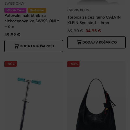
SWISS ONLY
CALVIN KLEIN
MEGA Cena
Bestseller
Potovalni nahrbtnik za
Torbica za čez ramo CALVIN
nizkocenovnike SWISS ONLY
KLEIN Sculpted – črna
– črn
69,90
€
34,95
€
49,99
€
DODAJ V KOŠARICO
DODAJ V KOŠARICO
-80%
-60%