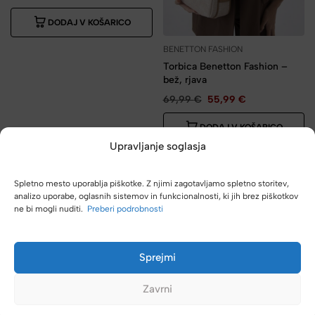
DODAJ V KOŠARICO
BENETTON FASHION
Torbica Benetton Fashion –
bež, rjava
69,99
€
55,99
€
DODAJ V KOŠARICO
Upravljanje soglasja
-30%
Spletno mesto uporablja piškotke. Z njimi zagotavljamo spletno storitev,
analizo uporabe, oglasnih sistemov in funkcionalnosti, ki jih brez piškotkov
ne bi mogli nuditi.
Preberi podrobnosti
Sprejmi
Zavrni