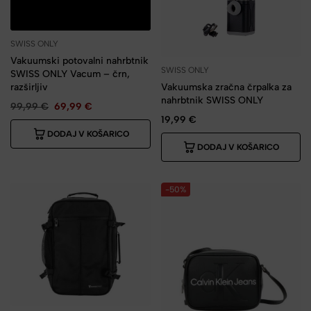
SWISS ONLY
Vakuumski potovalni nahrbtnik
SWISS ONLY
SWISS ONLY Vacum – črn,
razširljiv
Vakuumska zračna črpalka za
nahrbtnik SWISS ONLY
99,99
€
69,99
€
19,99
€
DODAJ V KOŠARICO
DODAJ V KOŠARICO
-50%