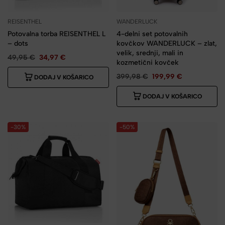
REISENTHEL
WANDERLUCK
Potovalna torba REISENTHEL L
4-delni set potovalnih
– dots
kovčkov WANDERLUCK – zlat,
velik, srednji, mali in
49,95
€
34,97
€
kozmetični kovček
399,98
€
199,99
€
DODAJ V KOŠARICO
DODAJ V KOŠARICO
-30%
-50%