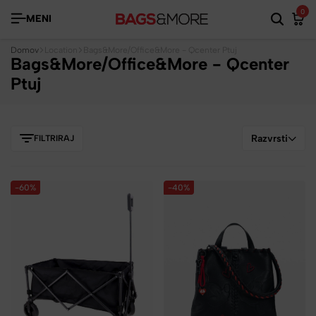
0
MENI
Domov
Location
Bags&More/Office&More - Qcenter Ptuj
Bags&More/Office&More - Qcenter
Ptuj
Razvrsti
FILTRIRAJ
-60%
-40%