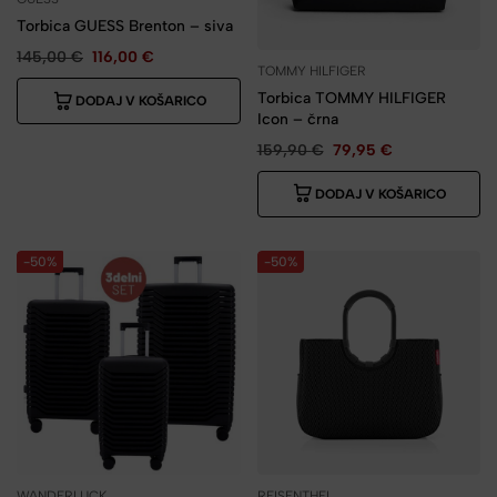
Torbica GUESS Brenton – siva
145,00
€
116,00
€
TOMMY HILFIGER
Torbica TOMMY HILFIGER
DODAJ V KOŠARICO
Icon – črna
159,90
€
79,95
€
DODAJ V KOŠARICO
-50%
-50%
WANDERLUCK
REISENTHEL