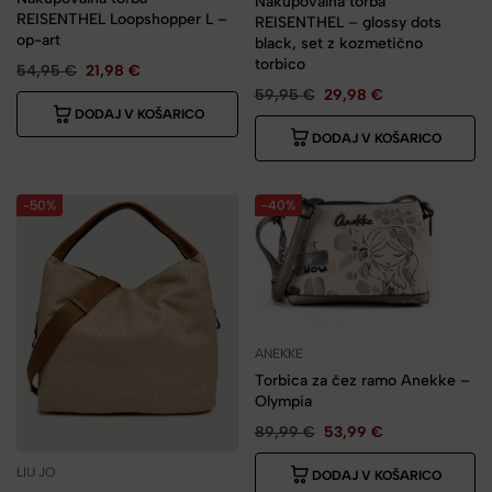
Nakupovalna torba
REISENTHEL Loopshopper L –
REISENTHEL – glossy dots
op-art
black, set z kozmetično
torbico
54,95
€
21,98
€
59,95
€
29,98
€
DODAJ V KOŠARICO
DODAJ V KOŠARICO
-50%
-40%
ANEKKE
Torbica za čez ramo Anekke –
Olympia
89,99
€
53,99
€
LIU JO
DODAJ V KOŠARICO