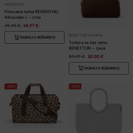
REISENTHEL
Potovalna torba REISENTHEL
Allrounder L – črna
49,95
€
34,97
€
BENETTON FASHION
DODAJ V KOŠARICO
Torbica za čez ramo
BENETTON – rjava
59,99
€
30,00
€
DODAJ V KOŠARICO
-40%
-50%