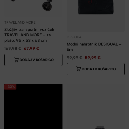
TRAVEL AND MORE
Zložljiv transportni voziček
TRAVEL AND MORE – za
DESIGUAL
plažo, 95 x 53 x 63 cm
Modni nahrbtnik DESIGUAL –
169,98
€
67,99
€
črn
99,99
€
59,99
€
DODAJ V KOŠARICO
DODAJ V KOŠARICO
-30%