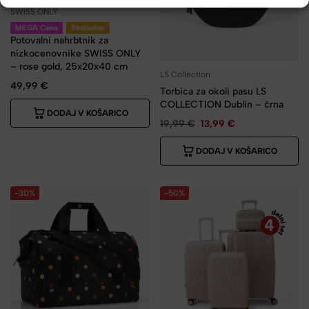
SWISS ONLY
MEGA Cena
Bestseller
Potovalni nahrbtnik za
nizkocenovnike SWISS ONLY
– rose gold, 25x20x40 cm
LS Collection
49,99
€
Torbica za okoli pasu LS
COLLECTION Dublin – črna
DODAJ V KOŠARICO
19,99
€
13,99
€
DODAJ V KOŠARICO
-30%
-50%