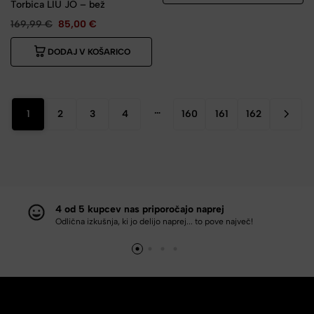
Torbica LIU JO – bež
169,99
€
85,00
€
DODAJ V KOŠARICO
…
1
2
3
4
160
161
162
4 od 5 kupcev nas priporočajo naprej
Odlična izkušnja, ki jo delijo naprej... to pove največ!