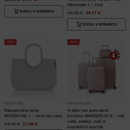
Allrounder L – črna
DODAJ V KOŠARICO
49,95
€
34,97
€
DODAJ V KOŠARICO
-50%
-50%
REISENTHEL
WANDERLUCK
Nakupovalna torba
4-delni set potovalnih
REISENTHEL L – twist sky rose
kovčkov WANDERLUCK – zlat,
velik, srednji, mali in
54,95
€
27,48
€
kozmetični kovček