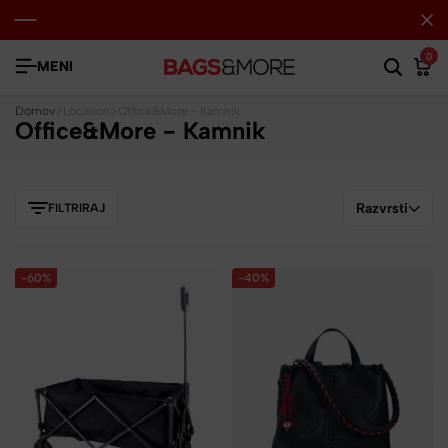
0
MENI
Domov
Location
Office&More - Kamnik
Office&More - Kamnik
Razvrsti
FILTRIRAJ
-60%
-40%