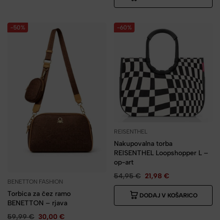
-50%
-60%
REISENTHEL
Nakupovalna torba
REISENTHEL Loopshopper L –
op-art
54,95
€
21,98
€
BENETTON FASHION
Torbica za čez ramo
DODAJ V KOŠARICO
BENETTON – rjava
59,99
€
30,00
€