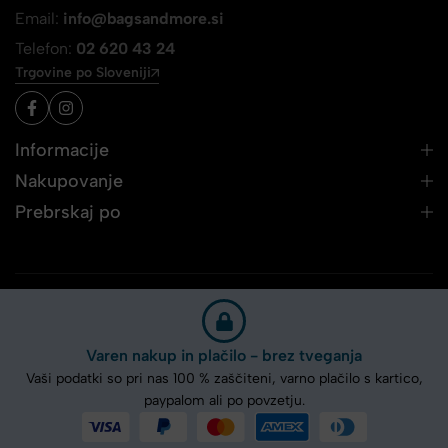
Email:
info@bagsandmore.si
Telefon:
02 620 43 24
Trgovine po Sloveniji
Informacije
Nakupovanje
Prebrskaj po
Varen nakup in plačilo - brez tveganja
Vaši podatki so pri nas 100 % zaščiteni, varno plačilo s kartico,
paypalom ali po povzetju.