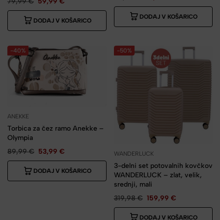
79,99
€
59,99
€
DODAJ V KOŠARICO
DODAJ V KOŠARICO
-40%
-50%
ANEKKE
Torbica za čez ramo Anekke –
Olympia
89,99
€
53,99
€
WANDERLUCK
3-delni set potovalnih kovčkov
DODAJ V KOŠARICO
WANDERLUCK – zlat, velik,
srednji, mali
319,98
€
159,99
€
DODAJ V KOŠARICO