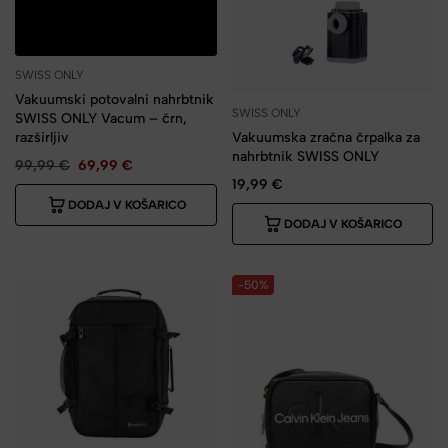
SWISS ONLY
Vakuumski potovalni nahrbtnik
SWISS ONLY
SWISS ONLY Vacum – črn,
razširljiv
Vakuumska zračna črpalka za
nahrbtnik SWISS ONLY
99,99
€
69,99
€
19,99
€
DODAJ V KOŠARICO
DODAJ V KOŠARICO
-50%