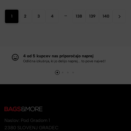
…
1
2
3
4
138
139
140
4 od 5 kupcev nas priporočajo naprej
Odlična izkušnja, ki jo delijo naprej... to pove največ!
Naslov: Pod Gradom 1
2380 SLOVENJ GRADEC