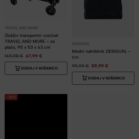
TRAVEL AND MORE
Zložljiv transportni voziček
TRAVEL AND MORE – za
DESIGUAL
plažo, 95 x 53 x 63 cm
Modni nahrbtnik DESIGUAL –
169,98
€
67,99
€
črn
99,99
€
59,99
€
DODAJ V KOŠARICO
DODAJ V KOŠARICO
-30%