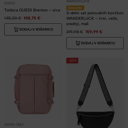
WANDERLUCK
GUESS
Bestseller
Torbica GUESS Brenton – siva
3-delni set potovalnih kovčkov
145,00
€
108,75
€
WANDERLUCK – črni, velik,
srednji, mali
DODAJ V KOŠARICO
319,98
€
159,99
€
DODAJ V KOŠARICO
-30%
SWISS ONLY