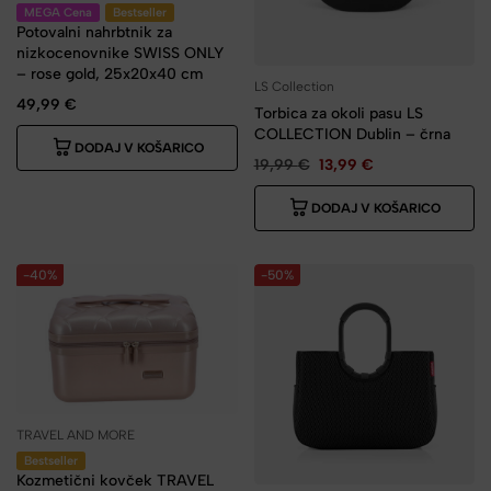
MEGA Cena
Bestseller
Potovalni nahrbtnik za
nizkocenovnike SWISS ONLY
– rose gold, 25x20x40 cm
LS Collection
49,99
€
Torbica za okoli pasu LS
COLLECTION Dublin – črna
DODAJ V KOŠARICO
19,99
€
13,99
€
DODAJ V KOŠARICO
-40%
-50%
TRAVEL AND MORE
Bestseller
Kozmetični kovček TRAVEL