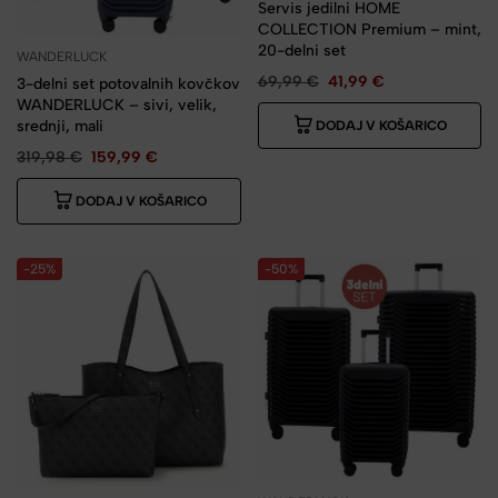
Servis jedilni HOME
COLLECTION Premium – mint,
20-delni set
WANDERLUCK
69,99
€
41,99
€
3-delni set potovalnih kovčkov
WANDERLUCK – sivi, velik,
srednji, mali
DODAJ V KOŠARICO
319,98
€
159,99
€
DODAJ V KOŠARICO
-25%
-50%