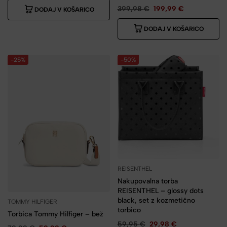
399,98
€
199,99
€
DODAJ V KOŠARICO
DODAJ V KOŠARICO
-25%
-50%
REISENTHEL
Nakupovalna torba
REISENTHEL – glossy dots
black, set z kozmetično
TOMMY HILFIGER
torbico
Torbica Tommy Hilfiger – bež
59,95
€
29,98
€