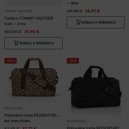
– dots
49,95
€
34,97
€
TOMMY HILFIGER
Torbica TOMMY HILFIGER
DODAJ V KOŠARICO
Icon – črna
159,90
€
79,95
€
DODAJ V KOŠARICO
-40%
-30%
REISENTHEL
Potovalna torba REISENTHEL –
leo macchiato
REISENTHEL
Potovalna torba REISENTHEL
62,95
€
37,77
€