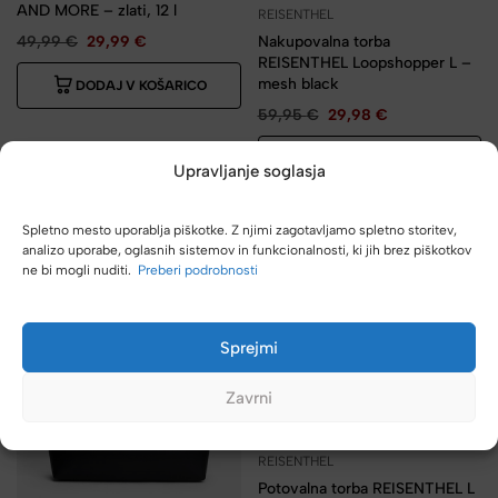
AND MORE – zlati, 12 l
REISENTHEL
49,99
€
29,99
€
Nakupovalna torba
REISENTHEL Loopshopper L –
mesh black
DODAJ V KOŠARICO
59,95
€
29,98
€
DODAJ V KOŠARICO
Upravljanje soglasja
-50%
-30%
Spletno mesto uporablja piškotke. Z njimi zagotavljamo spletno storitev,
analizo uporabe, oglasnih sistemov in funkcionalnosti, ki jih brez piškotkov
ne bi mogli nuditi.
Preberi podrobnosti
Sprejmi
Zavrni
REISENTHEL
Potovalna torba REISENTHEL L