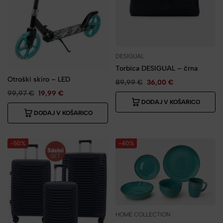
DESIGUAL
Torbica DESIGUAL – črna
Otroški skiro – LED
89,99
€
36,00
€
99,97
€
19,99
€
DODAJ V KOŠARICO
DODAJ V KOŠARICO
-50%
-40%
HOME COLLECTION