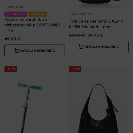
SWISS ONLY
CALVIN KLEIN
MEGA Cena
Bestseller
Potovalni nahrbtnik za
Torbica za čez ramo CALVIN
nizkocenovnike SWISS ONLY
KLEIN Sculpted – črna
– črn
69,90
€
34,95
€
49,99
€
DODAJ V KOŠARICO
DODAJ V KOŠARICO
-80%
-60%