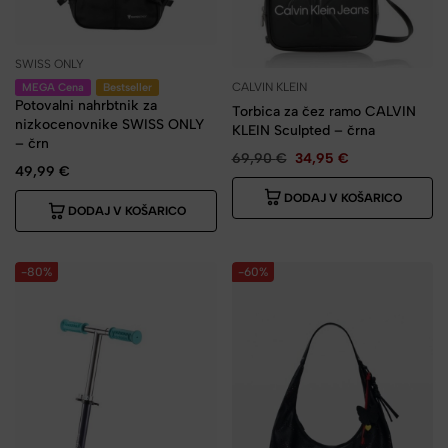
SWISS ONLY
CALVIN KLEIN
MEGA Cena
Bestseller
Potovalni nahrbtnik za
Torbica za čez ramo CALVIN
nizkocenovnike SWISS ONLY
KLEIN Sculpted – črna
– črn
69,90
€
34,95
€
49,99
€
DODAJ V KOŠARICO
DODAJ V KOŠARICO
-80%
-60%