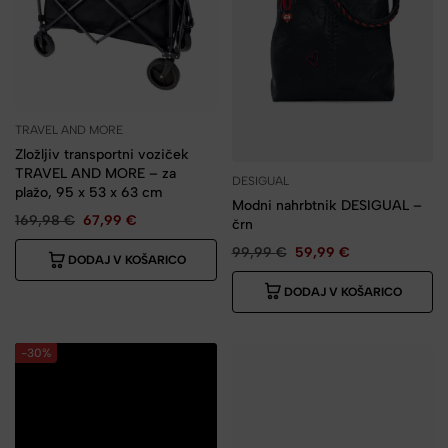
TRAVEL AND MORE
Zložljiv transportni voziček
TRAVEL AND MORE – za
DESIGUAL
plažo, 95 x 53 x 63 cm
Modni nahrbtnik DESIGUAL –
169,98
€
67,99
€
črn
99,99
€
59,99
€
DODAJ V KOŠARICO
DODAJ V KOŠARICO
-30%