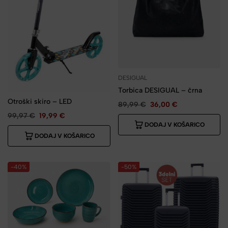
DESIGUAL
Torbica DESIGUAL – črna
Otroški skiro – LED
89,99
€
36,00
€
99,97
€
19,99
€
DODAJ V KOŠARICO
DODAJ V KOŠARICO
-40%
-50%