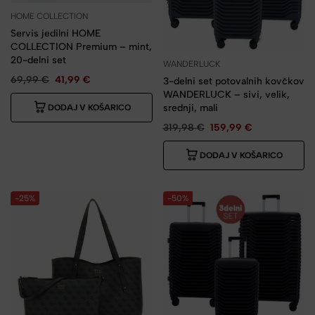
HOME COLLECTION
Servis jedilni HOME
COLLECTION Premium – mint,
20-delni set
WANDERLUCK
69,99
€
41,99
€
3-delni set potovalnih kovčkov
WANDERLUCK – sivi, velik,
srednji, mali
DODAJ V KOŠARICO
319,98
€
159,99
€
DODAJ V KOŠARICO
-25%
-50%