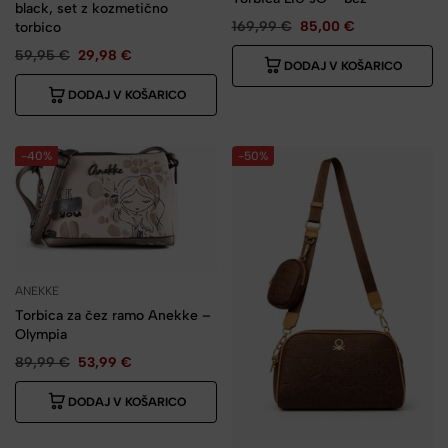
black, set z kozmetično
169,99
€
85,00
€
torbico
59,95
€
29,98
€
DODAJ V KOŠARICO
DODAJ V KOŠARICO
-40%
-50%
ANEKKE
Torbica za čez ramo Anekke –
Olympia
89,99
€
53,99
€
DODAJ V KOŠARICO