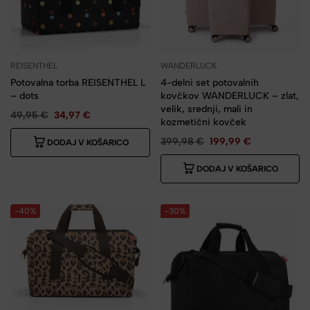
REISENTHEL
WANDERLUCK
Potovalna torba REISENTHEL L
4-delni set potovalnih
– dots
kovčkov WANDERLUCK – zlat,
velik, srednji, mali in
49,95
€
34,97
€
kozmetični kovček
399,98
€
199,99
€
DODAJ V KOŠARICO
DODAJ V KOŠARICO
-40%
-30%