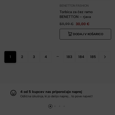
BENETTON FASHION
Torbica za čez ramo
BENETTON – rjava
59,99
€
30,00
€
DODAJ V KOŠARICO
…
1
2
3
4
183
184
185
4 od 5 kupcev nas priporočajo naprej
Odlična izkušnja, ki jo delijo naprej... to pove največ!