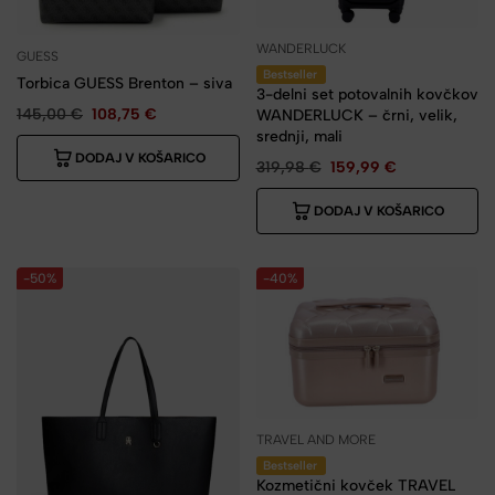
WANDERLUCK
GUESS
Bestseller
Torbica GUESS Brenton – siva
3-delni set potovalnih kovčkov
145,00
€
108,75
€
WANDERLUCK – črni, velik,
srednji, mali
DODAJ V KOŠARICO
319,98
€
159,99
€
DODAJ V KOŠARICO
-50%
-40%
TRAVEL AND MORE
Bestseller
Kozmetični kovček TRAVEL