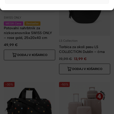
SWISS ONLY
MEGA Cena
Bestseller
Potovalni nahrbtnik za
nizkocenovnike SWISS ONLY
– rose gold, 25x20x40 cm
LS Collection
49,99
€
Torbica za okoli pasu LS
COLLECTION Dublin – črna
DODAJ V KOŠARICO
19,99
€
13,99
€
DODAJ V KOŠARICO
-30%
-50%