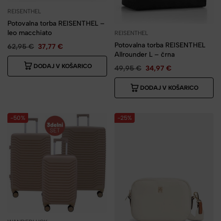
REISENTHEL
Potovalna torba REISENTHEL –
leo macchiato
REISENTHEL
Potovalna torba REISENTHEL
62,95
€
37,77
€
Allrounder L – črna
DODAJ V KOŠARICO
49,95
€
34,97
€
DODAJ V KOŠARICO
-50%
-25%