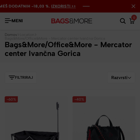
 DODATNIH -18,03 %.
 DODATNIH -18,03 %.
 DODATNIH -18,03 %.
IZKORISTI >>
IZKORISTI >>
IZKORISTI >>
0
MENI
Domov
Location
Bags&More/Office&More - Mercator center Ivančna Gorica
Bags&More/Office&More - Mercator
center Ivančna Gorica
Razvrsti
FILTRIRAJ
-60%
-40%