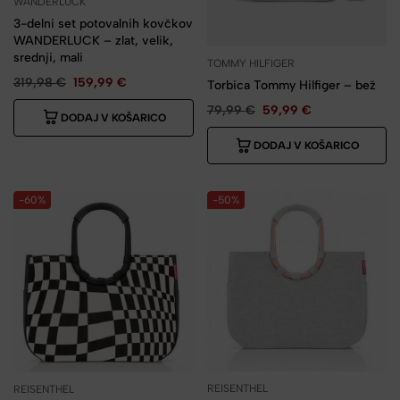
WANDERLUCK
3-delni set potovalnih kovčkov
WANDERLUCK – zlat, velik,
srednji, mali
TOMMY HILFIGER
319,98
€
159,99
€
Torbica Tommy Hilfiger – bež
79,99
€
59,99
€
DODAJ V KOŠARICO
DODAJ V KOŠARICO
-60%
-50%
REISENTHEL
REISENTHEL