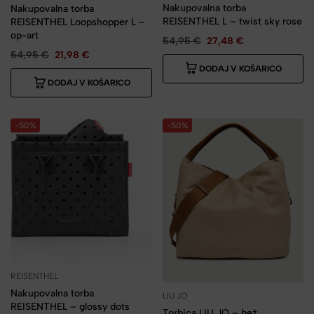
Nakupovalna torba
Nakupovalna torba
REISENTHEL L – twist sky rose
REISENTHEL Loopshopper L –
op-art
54,95
€
27,48
€
54,95
€
21,98
€
DODAJ V KOŠARICO
DODAJ V KOŠARICO
-50%
-50%
REISENTHEL
Nakupovalna torba
LIU JO
REISENTHEL – glossy dots
Torbica LIU JO – bež