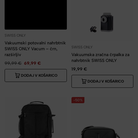
SWISS ONLY
Vakuumski potovalni nahrbtnik
SWISS ONLY
SWISS ONLY Vacum – črn,
razširljiv
Vakuumska zračna črpalka za
nahrbtnik SWISS ONLY
99,99
€
69,99
€
19,99
€
DODAJ V KOŠARICO
DODAJ V KOŠARICO
-50%