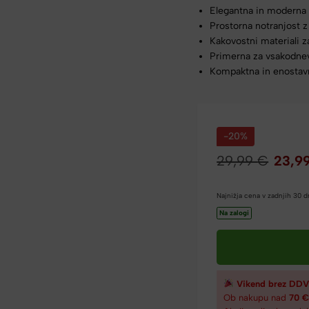
Elegantna in moderna 
Prostorna notranjost z
Kakovostni materiali z
Primerna za vsakodne
Kompaktna in enostav
-20%
29,99
€
23,9
Najnižja cena v zadnjih 30 
Na zalogi
Vikend brez DDV
Ob nakupu nad
70 