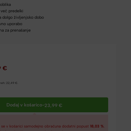
oblika
 več predelki
a dolgo življenjsko dobo
vno uporabo
na za prenašanje
9
€
dneh:
22,49
€
.
Dodaj v košarico
-
23,99
€
€
se v košarici samodejno obračuna dodatni popust
18,03 %
.