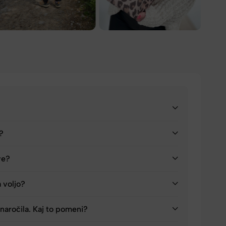
a?
ve?
a voljo?
naročila. Kaj to pomeni?