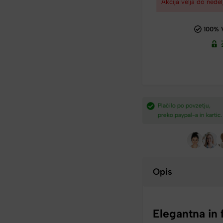
Akcija velja do nedel
100% 
dostava nad
Plačilo po povzetju,
Hitra dostava iz Slovenij
preko paypal-a in kartic.​
v 2-4 dneh.​
Opis
Elegantna in 