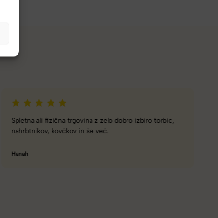
Naročanje pri vas je enostavno, zaupanja vredno.
Torbico že nosim, je takšna kot sem pričakovala; lahka,
prijetna za nošenje. Hvala
Nataša V.