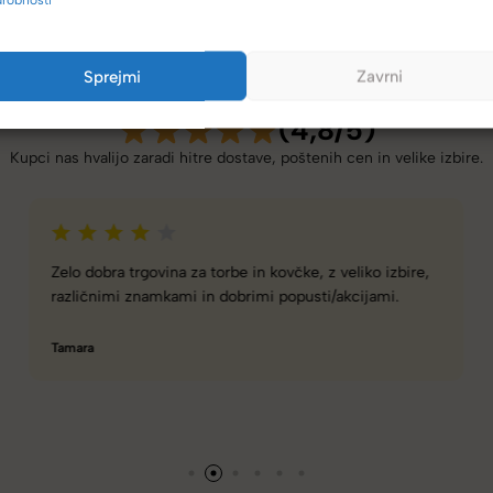
Sprejmi
Zavrni
(4,8/5)
Kupci nas hvalijo zaradi hitre dostave, poštenih cen in velike izbire.
Spletna ali fizična trgovina z zelo dobro izbiro torbic,
nahrbtnikov, kovčkov in še več.
Hanah