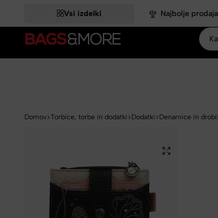
DATNIH -18,03 %.
DATNIH -18,03 %.
DATNIH -18,03 %.
DATNIH -18,03 %.
DATNIH -18,03 %.
IZKORISTI >>
IZKORISTI >>
IZKORISTI >>
IZKORISTI >>
IZKORISTI >>
Vsi izdelki
Najbolje prodaja
Bags&More
Domov
Torbice, torbe in dodatki
Dodatki
Denarnice in drobi