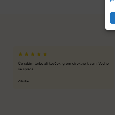
Zelo dobra trgovina za torbe in kovčke, z veliko izbire,
različnimi znamkami in dobrimi popusti/akcijami.
Tamara