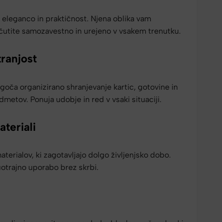
 eleganco in praktičnost. Njena oblika vam
utite samozavestno in urejeno v vsakem trenutku.
ranjost
oča organizirano shranjevanje kartic, gotovine in
metov. Ponuja udobje in red v vsaki situaciji.
teriali
materialov, ki zagotavljajo dolgo življenjsko dobo.
trajno uporabo brez skrbi.