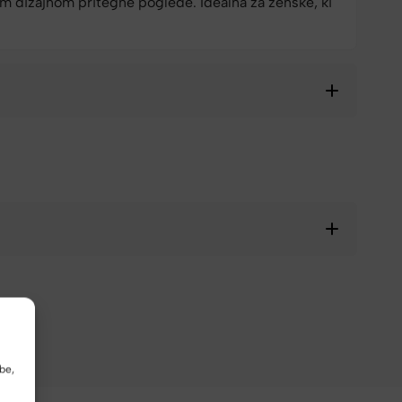
m dizajnom pritegne poglede. Idealna za ženske, ki
be,