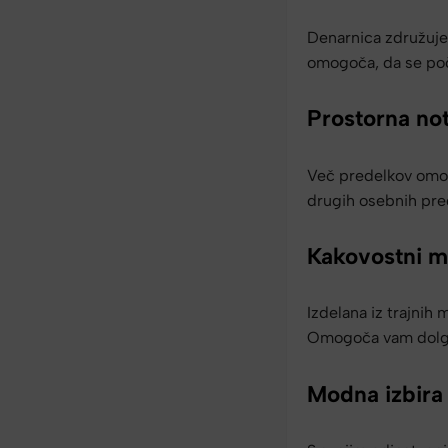
Denarnica združuje
omogoča, da se poč
Prostorna not
Več predelkov omog
drugih osebnih pred
Kakovostni ma
Izdelana iz trajnih 
Omogoča vam dolgo
Modna izbira