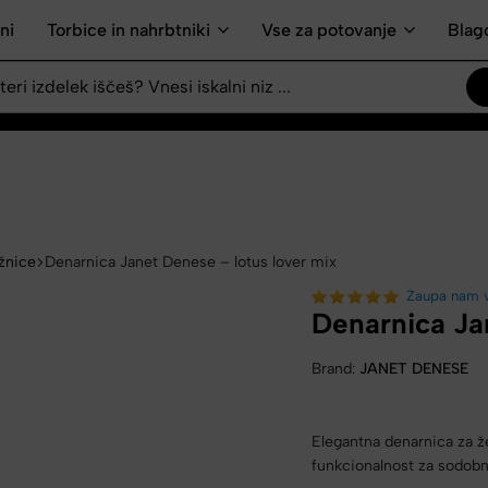
ni
Torbice in nahrbtniki
Vse za potovanje
Blag
žnice
Denarnica Janet Denese – lotus lover mix
Zaupa nam 
Denarnica Ja
Brand:
JANET DENESE
Elegantna denarnica za že
funkcionalnost za sodobn