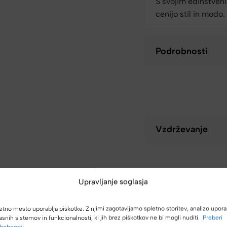
S svojim edinstveni
cenijo stil in modo.
Podrobnosti
Vzdrževanje
Upravljanje soglasja
etno mesto uporablja piškotke. Z njimi zagotavljamo spletno storitev, analizo upora
asnih sistemov in funkcionalnosti, ki jih brez piškotkov ne bi mogli nuditi.
Preberi
robnosti