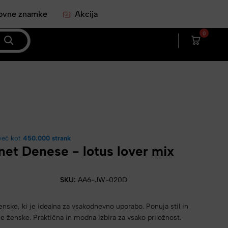
ovne znamke
Akcija
0
več kot
450.000 strank
net Denese - lotus lover mix
SKU:
AA6-JW-020D
nske, ki je idealna za vsakodnevno uporabo. Ponuja stil in
e ženske. Praktična in modna izbira za vsako priložnost.