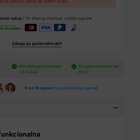
je do polnoči, samo na spletni strani.
Varen nakup
| 14-dnevna možnost vračila kupnine
Zaloga po poslovalnicah
e
Brezplačna dostava nad
Plačilo po povzetju,
H
150 €​
preko paypal-a in kartic.​
v
8 od 10 kupcev
nas priporočajo naprej!
funkcionalna