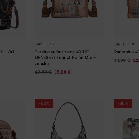
JANET DENESE
JANET DENES
E – Art
Torbica za čez ramo JANET
Denarnica 
DENESE A Tour of Rome Mix –
44,99
€
22
ženska
69,99
€
35,00
€
-50%
-30%