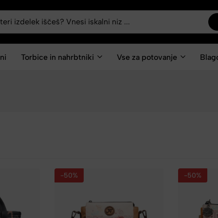
ni
Torbice in nahrbtniki
Vse za potovanje
Blag
-50%
-50%