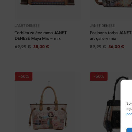
JANET DENESE
JANET DENESE
Torbica za čez ramo JANET
Poslovna torba JANE
DENESE Maya Mix – mix
art gallery mix
69,99
€
35,00
€
89,99
€
36,00
€
-60%
-50%
Spl
ogl
pod