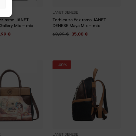
E
JANET DENESE
čez ramo JANET
Torbica za čez ramo JANET
Gallery Mix – mix
DENESE Maya Mix – mix
,99
€
69,99
€
35,00
€
-40%
E
JANET DENESE