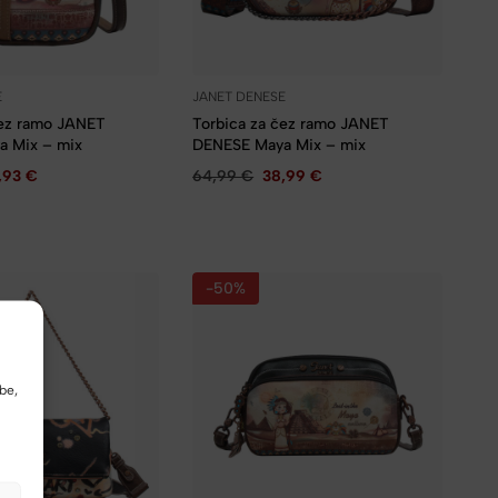
E
JANET DENESE
čez ramo JANET
Torbica za čez ramo JANET
a Mix – mix
DENESE Maya Mix – mix
,93
€
64,99
€
38,99
€
-50%
be,