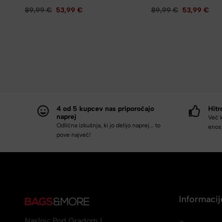
89,99
€
53,99
€
89,99
€
53,99
€
4 od 5 kupcev nas priporočajo
Hitr
naprej
Več 
Odlična izkušnja, ki jo delijo naprej... to
enost
pove največ!
Informacij
Naslov: Pod Gradom 1