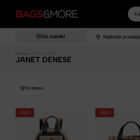
Bags&More
Vsi izdelki
Najbolje prodaja
Domov
JANET DENESE
JANET DENESE
FILTRIRAJ
-20%
-50%