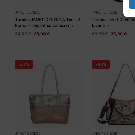
JANET DENESE
JANET DENESE
Torbica JANET DENESE A Tour of
Torbica Janet Denese 
Rome – elegantna, večbarvna
lover mix
94,99
€
38,00
€
69,99
€
35,00
€
-20%
-40%
JANET DENESE
JANET DENESE