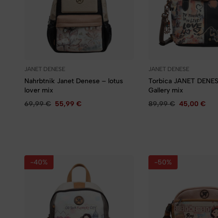
JANET DENESE
JANET DENESE
Nahrbtnik Janet Denese – lotus
Torbica JANET DENES
lover mix
Gallery mix
69,99
€
55,99
€
89,99
€
45,00
€
-40%
-50%