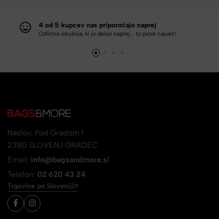
4 od 5 kupcev nas priporočajo naprej
Odlična izkušnja, ki jo delijo naprej... to pove največ!
Naslov: Pod Gradom 1
2380 SLOVENJ GRADEC
Email:
info@bagsandmore.si
Telefon:
02 620 43 24
Trgovine po Sloveniji