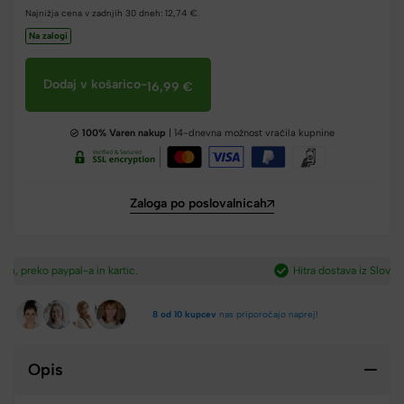
Najnižja cena v zadnjih 30 dneh:
12,74
€
.
Na zalogi
Dodaj v košarico
-
16,99
€
100% Varen nakup
| 14-dnevna možnost vračila kupnine
Zaloga po poslovalnicah
Hitra dostava iz Slovenije v 2-4 dneh.​
8 od 10 kupcev
nas priporočajo naprej!
Opis