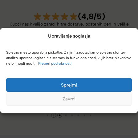
(4,8/5)
Kupci nas hvalijo zaradi hitre dostave, poštenih cen in velike
izbire.
Upravljanje soglasja
Spletno mesto uporablja piškotke. Z njimi zagotavljamo spletno storitev,
analizo uporabe, oglasnih sistemov in funkcionalnosti, ki jih brez piškotkov
ne bi mogli nuditi.
Preberi podrobnosti
Zelo dobra trgovina za torbe in kovčke, z veliko izbire,
različnimi znamkami in dobrimi popusti/akcijami.
Sprejmi
Tamara
Zavrni