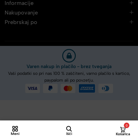
Informacije
Nakupovanje
Prebrskaj po
Varen nakup in plačilo - brez tveganja
Vaši podatki so pri nas 100 % zaščiteni, varno plačilo s kartico,
paypalom ali po povzetju.
0
Meni
Išči
Košarica