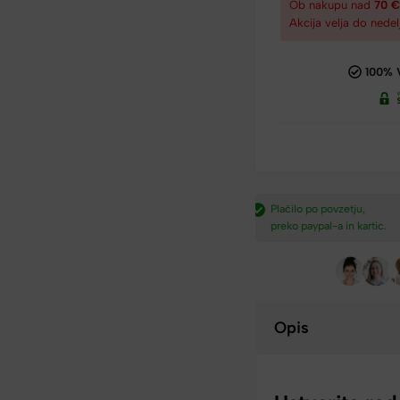
Ob nakupu nad
70 
Akcija velja do nedel
100% 
dostava nad
Plačilo po povzetju,
Hitra dostava iz Slovenij
preko paypal-a in kartic.​
v 2-4 dneh.​
Opis