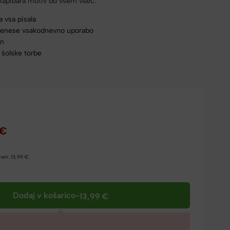
t kapibara motiv bo vsem všeč.
a vsa pisala
prenese vsakodnevno uporabo
jn
 šolske torbe
€
dneh:
13,99
€
.
Dodaj v košarico
-
13,99
€