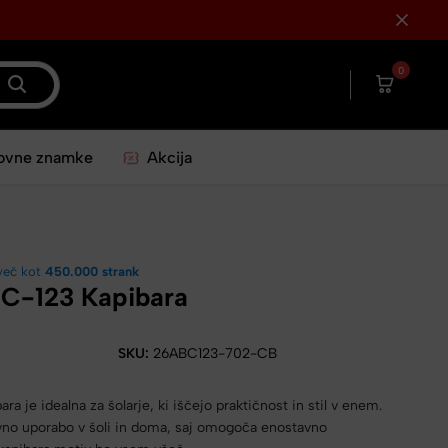
0
ovne znamke
Akcija
več kot
450.000 strank
C-123 Kapibara
SKU:
26ABC123-702-CB
a je idealna za šolarje, ki iščejo praktičnost in stil v enem.
vno uporabo v šoli in doma, saj omogoča enostavno