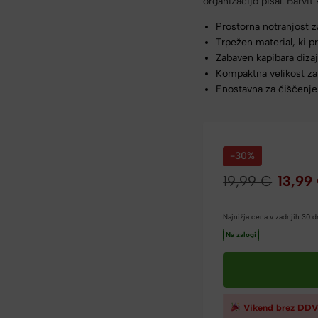
organizacijo pisal. Barvi
Prostorna notranjost z
Trpežen material, ki 
Zabaven kapibara diza
Kompaktna velikost za
Enostavna za čiščenje
-30%
19,99
€
13,99
Najnižja cena v zadnjih 30 
Na zalogi
Vikend brez DDV