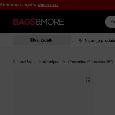
TNIH -18,03 %.
TNIH -18,03 %.
TNIH -18,03 %.
TNIH -18,03 %.
TNIH -18,03 %.
IZKORISTI >>
IZKORISTI >>
IZKORISTI >>
IZKORISTI >>
IZKORISTI >>
Bags&More
Vsi izdelki
Najbolje prodaja
Domov
Šola in šolski pripomočki
Peresnice
Peresnica ABC-