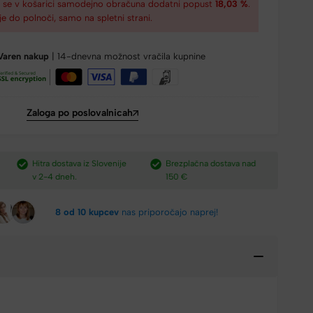
€
se v košarici samodejno obračuna dodatni popust
18,03 %
.
je do polnoči, samo na spletni strani.
Varen nakup
| 14-dnevna možnost vračila kupnine
Zaloga po poslovalnicah
e
Brezplačna dostava nad
Plačilo po povzetju,
H
150 €​
preko paypal-a in kartic.​
v
8 od 10 kupcev
nas priporočajo naprej!