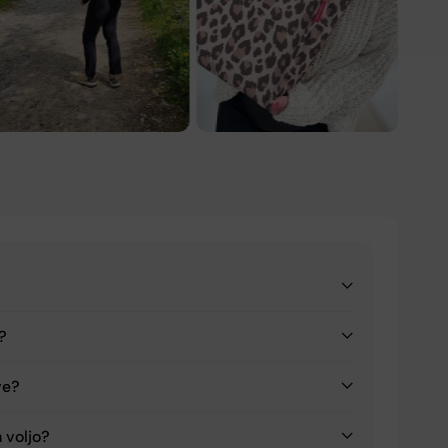
a?
ve?
a voljo?