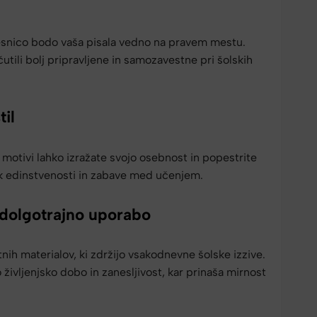
esnico bodo vaša pisala vedno na pravem mestu.
tili bolj pripravljene in samozavestne pri šolskih
til
 motivi lahko izražate svojo osebnost in popestrite
k edinstvenosti in zabave med učenjem.
 dolgotrajno uporabo
tnih materialov, ki zdržijo vsakodnevne šolske izzive.
 življenjsko dobo in zanesljivost, kar prinaša mirnost