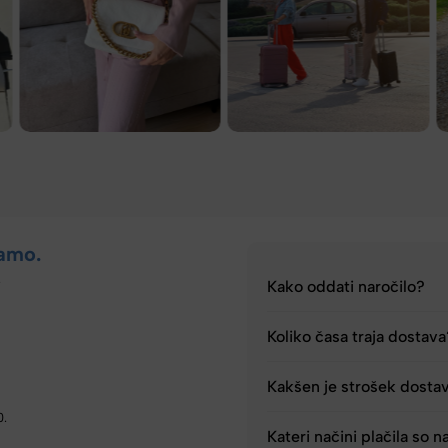
amo.
.
Kako oddati naročilo?
Koliko časa traja dostav
Kakšen je strošek dosta
0.
Kateri načini plačila so n