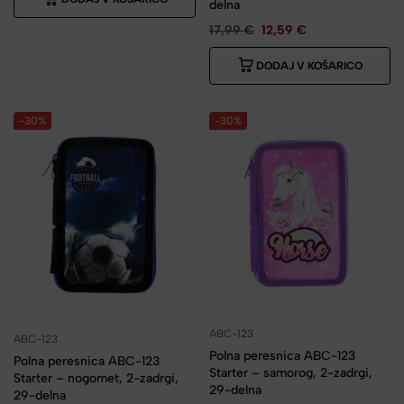
delna
17,99
€
12,59
€
DODAJ V KOŠARICO
-30%
-30%
ABC-123
ABC-123
Polna peresnica ABC-123
Polna peresnica ABC-123
Starter – samorog, 2-zadrgi,
Starter – nogomet, 2-zadrgi,
29-delna
29-delna