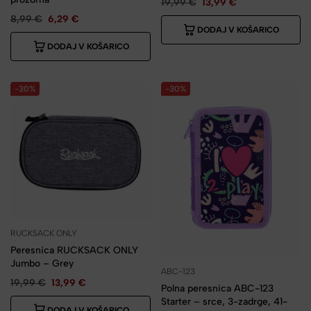
19,99
€
13,99
€
8,99
€
6,29
€
DODAJ V KOŠARICO
DODAJ V KOŠARICO
-30%
-30%
RUCKSACK ONLY
Peresnica RUCKSACK ONLY
Jumbo – Grey
ABC-123
19,99
€
13,99
€
Polna peresnica ABC-123
Starter – srce, 3-zadrge, 41-
DODAJ V KOŠARICO