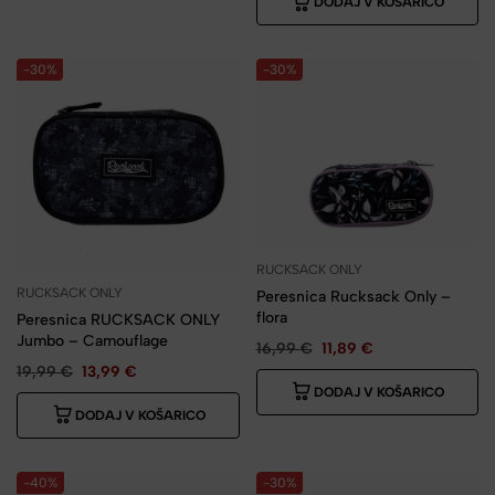
DODAJ V KOŠARICO
-30%
-30%
RUCKSACK ONLY
RUCKSACK ONLY
Peresnica Rucksack Only –
flora
Peresnica RUCKSACK ONLY
Jumbo – Camouflage
16,99
€
11,89
€
19,99
€
13,99
€
DODAJ V KOŠARICO
DODAJ V KOŠARICO
-40%
-30%