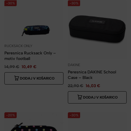
-30%
-30%
RUCKSACK ONLY
Peresnica Rucksack Only –
motiv football
DAKINE
14,99
€
10,49
€
Peresnica DAKINE School
Case – Black
DODAJ V KOŠARICO
22,90
€
16,03
€
DODAJ V KOŠARICO
-20%
-30%