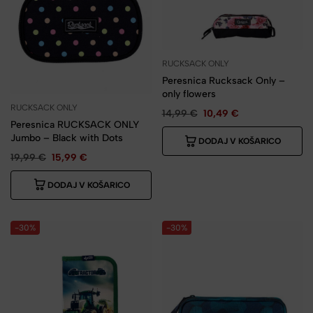
RUCKSACK ONLY
Peresnica Rucksack Only –
only flowers
RUCKSACK ONLY
14,99
€
10,49
€
Peresnica RUCKSACK ONLY
Jumbo – Black with Dots
DODAJ V KOŠARICO
19,99
€
15,99
€
DODAJ V KOŠARICO
-30%
-30%