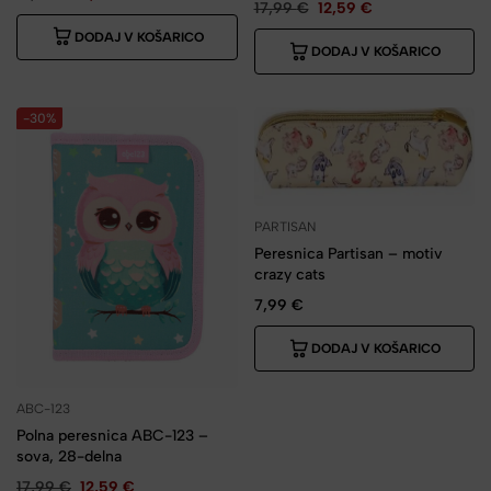
17,99
€
12,59
€
DODAJ V KOŠARICO
DODAJ V KOŠARICO
-30%
PARTISAN
Peresnica Partisan – motiv
crazy cats
7,99
€
DODAJ V KOŠARICO
ABC-123
Polna peresnica ABC-123 –
sova, 28-delna
17,99
€
12,59
€