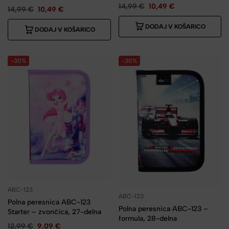
14,99
€
10,49
€
14,99
€
10,49
€
DODAJ V KOŠARICO
DODAJ V KOŠARICO
-30%
-30%
ABC-123
ABC-123
Polna peresnica ABC-123
Polna peresnica ABC-123 –
Starter – zvončica, 27-delna
formula, 28-delna
12,99
€
9,09
€