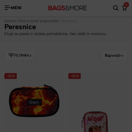
0
MENI
Domov
Šola in šolski pripomočki
Peresnice
Peresnice
Etuiji za pisala in šolske potrebščine. Več oblik in motivov.
Razvrsti
FILTRIRAJ
-30%
-30%