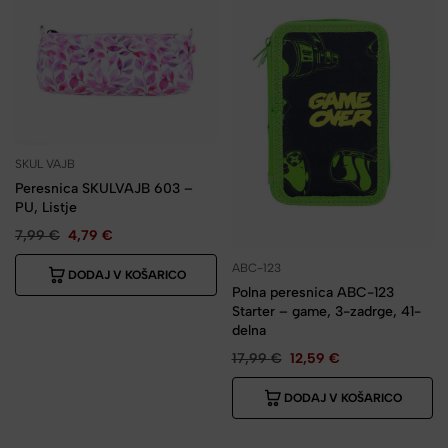
SKUL VAJB
Peresnica SKULVAJB 603 –
PU, Listje
7,99
€
4,79
€
ABC-123
DODAJ V KOŠARICO
Polna peresnica ABC-123
Starter – game, 3-zadrge, 41-
delna
17,99
€
12,59
€
DODAJ V KOŠARICO