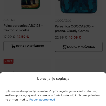
ABC-123
COOCAZOO
Polna peresnica ABC123 –
Peresnica COOCAZOO –
traktor, 28-delna
prazna, Cloudy Camou
17,99
€
12,59
€
22,99
€
16,09
€
DODAJ V KOŠARICO
DODAJ V KOŠARICO
-30%
Upravljanje soglasja
Spletno mesto uporablja piškotke. Z njimi zagotavljamo spletno storitev,
analizo uporabe, oglasnih sistemov in funkcionalnosti, ki jih brez piškotkov
ne bi mogli nuditi.
Preberi podrobnosti