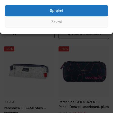
COOCAZOO
LEGAMI
Sprejmi
Peresnica COOCAZOO –
Peresnica LEGAMI – panda,
prazna, Magic Polka
prozorna
Zavrni
19,99
€
13,99
€
8,99
€
DODAJ V KOŠARICO
DODAJ V KOŠARICO
-30%
-30%
Peresnica COOCAZOO –
LEGAMI
Pencil Denzel Laserbeam, plum
Peresnica LEGAMI Stars –
prozorna