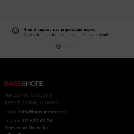
4 od 5 kupcev nas priporočajo naprej
Odlična izkušnja, ki jo delijo naprej... to pove največ!
Naslov: Pod Gradom 1
2380 SLOVENJ GRADEC
Email:
info@bagsandmore.si
Telefon:
02 620 43 24
Trgovine po Sloveniji