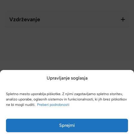
Vzdrževanje
Upravljanje soglasja
Spletno mesto uporablja piškotke. Z njimi zagotavljamo spletno storitev,
analizo uporabe, oglasnih sistemov in funkcionalnosti, ki jih brez piškotkov
(4,8/5)
ne bi mogli nuditi.
Preberi podrobnosti
Kupci nas hvalijo zaradi hitre dostave, poštenih cen in velike
izbire.
Sprejmi