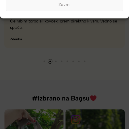
Zavrni
se
Zelo dobra trgovina za torbe in kovčke, z veliko izbire,
različnimi znamkami in dobrimi popusti/akcijami.
Tamara
#Izbrano na Bagsu