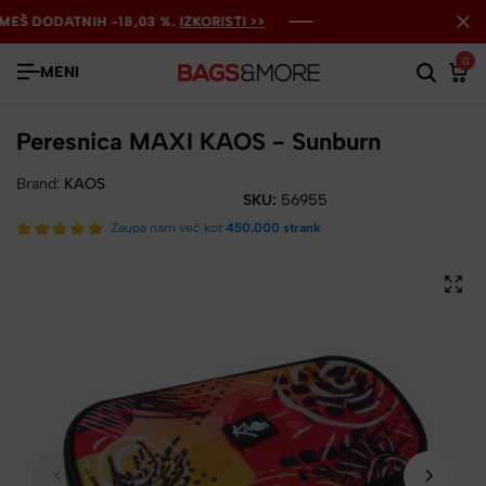
Š DODATNIH -18,03 %.
Š DODATNIH -18,03 %.
Š DODATNIH -18,03 %.
IZKORISTI >>
IZKORISTI >>
IZKORISTI >>
0
MENI
Peresnica MAXI KAOS - Sunburn
Brand:
KAOS
SKU:
56955
Zaupa nam več kot
450.000 strank