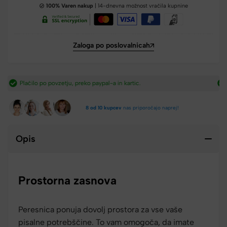
100% Varen nakup
| 14-dnevna možnost vračila kupnine
Zaloga po poslovalnicah
Hitra dostava iz Slovenije v 2-4 dneh.​
8 od 10 kupcev
nas priporočajo naprej!
Opis
Prostorna zasnova
Peresnica ponuja dovolj prostora za vse vaše
pisalne potrebščine. To vam omogoča, da imate