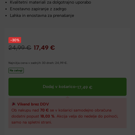
Kvalitetni materiali za dolgotrajno uporabo
Enostavno zapiranje z zadrgo
Lahka in enostavna za prenašanje
-30%
24,99
€
17,49
€
Najnižja cena v zadnjih 30 dneh:
24,99
€
.
Na zalogi
Dodaj v košarico
-
17,49
€
Vikend brez DDV
Ob nakupu nad
70 €
se v košarici samodejno obračuna
dodatni popust
18,03 %
. Akcija velja do nedelje do polnoči,
samo na spletni strani.