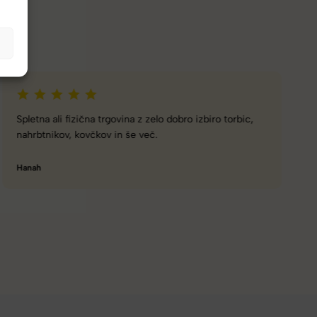
Naročanje pri vas je enostavno, zaupanja vredno.
Torbico že nosim, je takšna kot sem pričakovala; lahka,
prijetna za nošenje. Hvala
Nataša V.