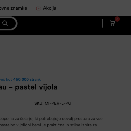
ovne znamke
Akcija
0
več kot
450.000 strank
u - pastel vijola
SKU:
MI-PER-L-PG
popolna za šolarje, ki potrebujejo dovolj prostora za vse
stelno vijolični barvi je praktična in stilna izbira za