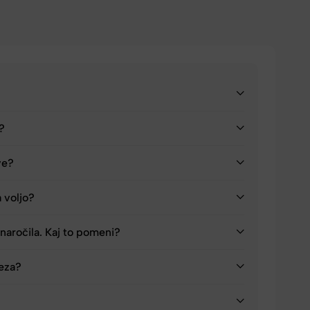
a?
ve?
a voljo?
naročila. Kaj to pomeni?
reza?