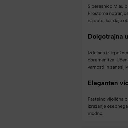
S peresnico Miau b
Prostorna notranjo
najdete, kar daje o
Dolgotrajna 
Izdelana iz trpežne
obremenitve. Učenci
varnosti in zanesljiv
Eleganten vi
Pastelno vijolična 
izražanje osebnega 
modno.