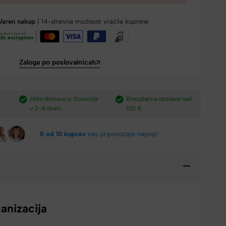
Varen nakup
| 14-dnevna možnost vračila kupnine
Zaloga po poslovalnicah
e
Brezplačna dostava nad
Plačilo po povzetju,
H
150 €​
preko paypal-a in kartic.​
v
8 od 10 kupcev
nas priporočajo naprej!
anizacija