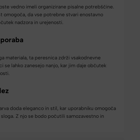
oste vedno imeli organizirane pisalne potrebščine.
st omogoča, da vse potrebne stvari enostavno
bčutek nadzora in urejenosti.
uporaba
ga materiala, ta peresnica zdrži vsakodnevne
 se lahko zanesejo nanjo, kar jim daje občutek
osti.
dez
barva doda eleganco in stil, kar uporabniku omogoča
sloga. Z njo se bodo počutili samozavestno in