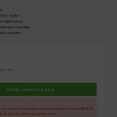
cm
lični dizajn
a organizacijo
olgotrajno uporabo
omačo uporabo
dneh:
7,49
€
.
Dodaj v košarico
-
9,99
€
€
se v košarici samodejno obračuna dodatni popust
18,03 %
.
je do polnoči, samo na spletni strani.