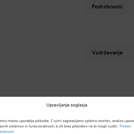
Podrobnosti
Vzdrževanje
Upravljanje soglasja
etno mesto uporablja piškotke. Z njimi zagotavljamo spletno storitev, analizo upora
asnih sistemov in funkcionalnosti, ki jih brez piškotkov ne bi mogli nuditi.
Preberi
robnosti