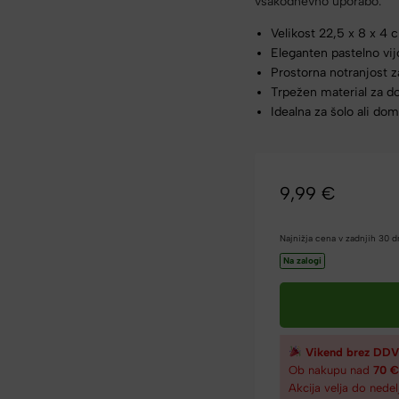
vsakodnevno uporabo.
Velikost 22,5 x 8 x 4 
Eleganten pastelno vijo
Prostorna notranjost z
Trpežen material za d
Idealna za šolo ali d
9,99
€
Najnižja cena v zadnjih 30 
Na zalogi
Vikend brez DDV
Ob nakupu nad
70 
Akcija velja do nedel