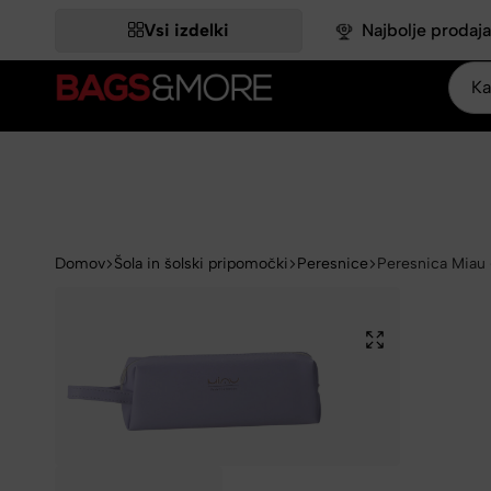
TNIH -18,03 %.
TNIH -18,03 %.
TNIH -18,03 %.
TNIH -18,03 %.
TNIH -18,03 %.
IZKORISTI >>
IZKORISTI >>
IZKORISTI >>
IZKORISTI >>
IZKORISTI >>
Vsi izdelki
Najbolje prodaja
Bags&More
Domov
Šola in šolski pripomočki
Peresnice
Peresnica Miau –