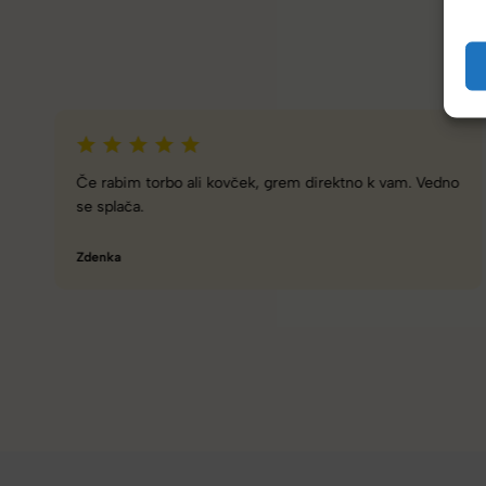
Zelo dobra trgovina za torbe in kovčke, z veliko izbire,
različnimi znamkami in dobrimi popusti/akcijami.
Tamara