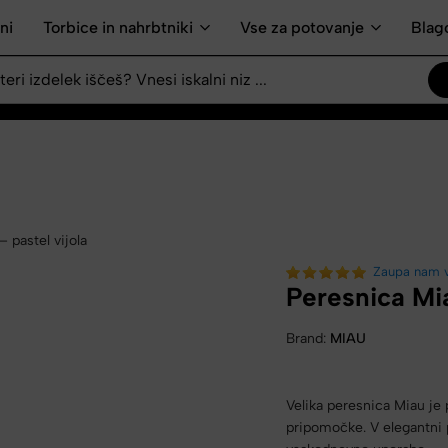
ni
Torbice in nahrbtniki
Vse za potovanje
Blag
 pastel vijola
Zaupa nam 
Peresnica Mia
Brand:
MIAU
Velika peresnica Miau je 
pripomočke. V elegantni pa