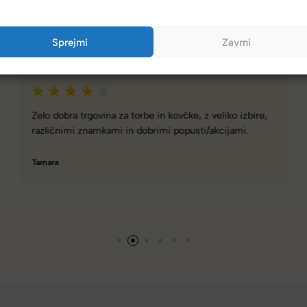
(4,8/5)
Sprejmi
Zavrni
Kupci nas hvalijo zaradi hitre dostave, poštenih cen in velike izbire.
Spletna ali fizična trgovina z zelo dobro izbiro torbic,
nahrbtnikov, kovčkov in še več.
Hanah