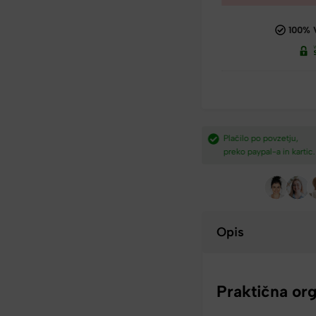
100% 
dostava nad
Plačilo po povzetju,
Hitra dostava iz Slovenij
preko paypal-a in kartic.​
v 2-4 dneh.​
Opis
Praktična org