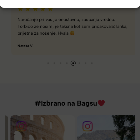
Naročanje pri vas je enostavno, zaupanja vredno.
Torbico že nosim, je takšna kot sem pričakovala; lahka,
prijetna za nošenje. Hvala
Nataša V.
#Izbrano na Bagsu