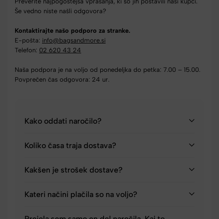
Preverite najpogostejša vprašanja, ki so jih postavili naši kupci.
Še vedno niste našli odgovora?
Kontaktirajte našo podporo za stranke.
E-pošta:
info@bagsandmore.si
Telefon:
02 620 43 24
Naša podpora je na voljo od ponedeljka do petka: 7.00 – 15.00.
Povprečen čas odgovora: 24 ur.
Kako oddati naročilo?
Koliko časa traja dostava?
Kakšen je strošek dostave?
Kateri načini plačila so na voljo?
Prejela sem samo en del naročila. Kaj to