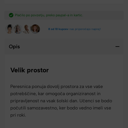
Plačilo po povzetju, preko paypal-a in kartic.​
8 od 10 kupcev
nas priporočajo naprej!
Opis
Velik prostor
Peresnica ponuja dovolj prostora za vse vaše
potrebščine, kar omogoča organiziranost in
pripravljenost na vsak šolski dan. Učenci se bodo
počutili samozavestno, ker bodo vedno imeli vse
pri roki.