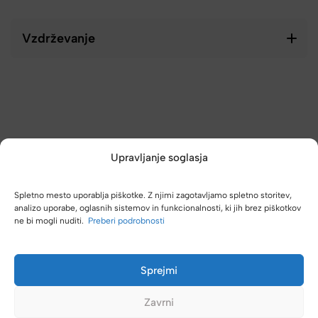
Vzdrževanje
Upravljanje soglasja
Spletno mesto uporablja piškotke. Z njimi zagotavljamo spletno storitev,
analizo uporabe, oglasnih sistemov in funkcionalnosti, ki jih brez piškotkov
ne bi mogli nuditi.
Preberi podrobnosti
(4,8/5)
Kupci nas hvalijo zaradi hitre dostave, poštenih cen in velike
izbire.
Sprejmi
Zavrni