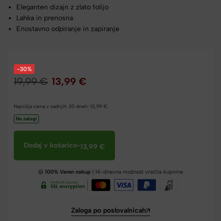
Eleganten dizajn z zlato folijo
Lahka in prenosna
Enostavno odpiranje in zapiranje
-30%
19,99
€
13,99
€
Najnižja cena v zadnjih 30 dneh:
13,99
€
.
Na zalogi
Dodaj v košarico
-
13,99
€
100% Varen nakup
| 14-dnevna možnost vračila kupnine
Zaloga po poslovalnicah