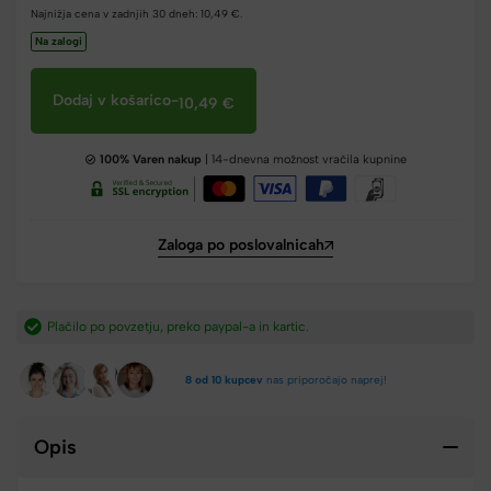
Najnižja cena v zadnjih 30 dneh:
10,49
€
.
Na zalogi
Dodaj v košarico
-
10,49
€
100% Varen nakup
| 14-dnevna možnost vračila kupnine
Zaloga po poslovalnicah
Plačilo po povzetju, preko paypal-a in kartic.​
8 od 10 kupcev
nas priporočajo naprej!
Opis