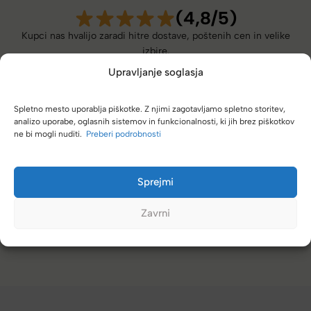
(4,8/5)
Kupci nas hvalijo zaradi hitre dostave, poštenih cen in velike
izbire.
Upravljanje soglasja
Spletno mesto uporablja piškotke. Z njimi zagotavljamo spletno storitev,
analizo uporabe, oglasnih sistemov in funkcionalnosti, ki jih brez piškotkov
ne bi mogli nuditi.
Preberi podrobnosti
Če rabim torbo ali kovček, grem direktno k vam. Vedno se
splača.
Sprejmi
Zdenka
Zavrni