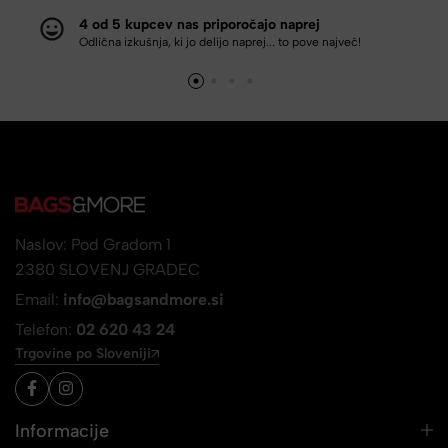
4 od 5 kupcev nas priporočajo naprej
Odlična izkušnja, ki jo delijo naprej... to pove največ!
Naslov: Pod Gradom 1
2380 SLOVENJ GRADEC
Email:
info@bagsandmore.si
Telefon:
02 620 43 24
Trgovine po Sloveniji
Informacije