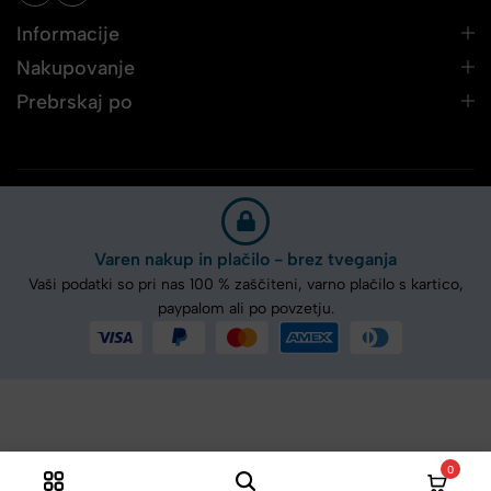
Informacije
Nakupovanje
Prebrskaj po
Varen nakup in plačilo - brez tveganja
Vaši podatki so pri nas 100 % zaščiteni, varno plačilo s kartico,
paypalom ali po povzetju.
0