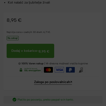
Kot nalašč za ljubitelje živali
8,95
€
Najnižja cena v zadnjih 30 dneh:
6,71
€
.
Na zalogi
Dodaj v košarico
-
8,95
€
100% Varen nakup
| 14-dnevna možnost vračila kupnine
Zaloga po poslovalnicah
Plačilo po povzetju, preko paypal-a in kartic.​