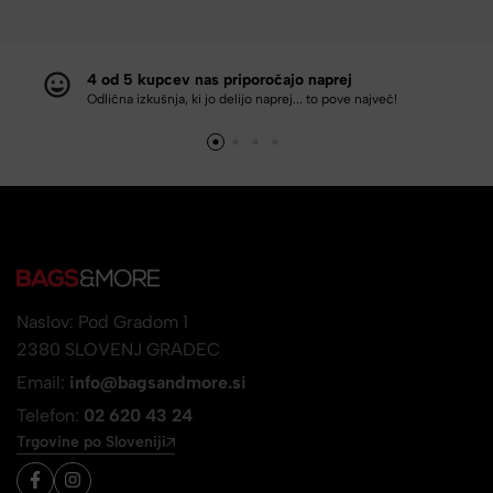
4 od 5 kupcev nas priporočajo naprej
Odlična izkušnja, ki jo delijo naprej... to pove največ!
Naslov: Pod Gradom 1
2380 SLOVENJ GRADEC
Email:
info@bagsandmore.si
Telefon:
02 620 43 24
Trgovine po Sloveniji