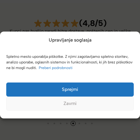
(4,8/5)
Kupci nas hvalijo zaradi hitre dostave, poštenih cen in velike
izbire.
Upravljanje soglasja
Spletno mesto uporablja piškotke. Z njimi zagotavljamo spletno storitev,
analizo uporabe, oglasnih sistemov in funkcionalnosti, ki jih brez piškotkov
ne bi mogli nuditi.
Preberi podrobnosti
Naročanje pri vas je enostavno, zaupanja vredno.
Torbico že nosim, je takšna kot sem pričakovala; lahka,
Sprejmi
prijetna za nošenje. Hvala
Zavrni
Nataša V.