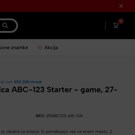
0
ovne znamke
Akcija
več kot
450.000 strank
ica ABC-123 Starter - game, 27-
SKU:
25ABC123-615-GA
je idealna za šolarje, ki potrebujejo vse na enem mestu. Z