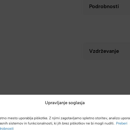
Podrobnosti
Vzdrževanje
Upravljanje soglasja
etno mesto uporablja piškotke. Z njimi zagotavljamo spletno storitev, analizo upora
asnih sistemov in funkcionalnosti, ki jih brez piškotkov ne bi mogli nuditi.
Preberi
robnosti