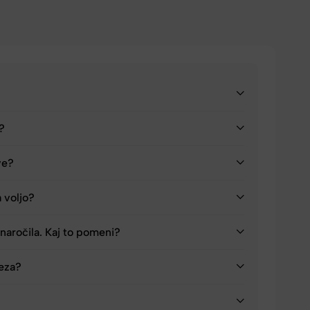
a?
ve?
a voljo?
naročila. Kaj to pomeni?
reza?