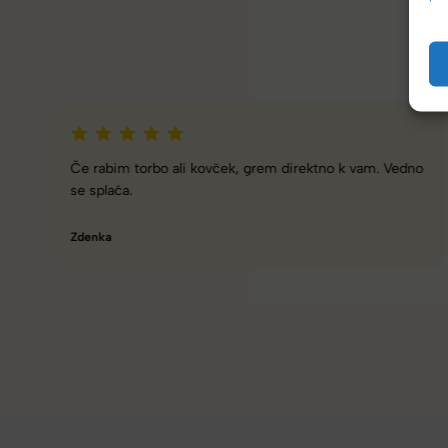
Zelo dobra trgovina za torbe in kovčke, z veliko izbire,
različnimi znamkami in dobrimi popusti/akcijami.
Tamara