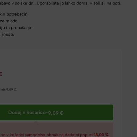
vo v šolske dni. Uporabljate jo lahko doma, v šoli ali na poti.
kih potrebščin
 za mlade
ijo in prenašanje
m mestu
€
dneh:
9,09
€
.
Dodaj v košarico
-
9,09
€
€
se v košarici samodejno obračuna dodatni popust
18,03 %
.