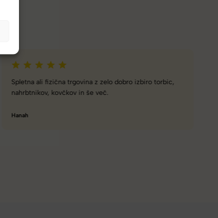
Naročanje pri vas je enostavno, zaupanja vredno.
Torbico že nosim, je takšna kot sem pričakovala; lahka,
prijetna za nošenje. Hvala
Nataša V.