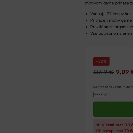
motivom game prinaša zaba
Vsebuje 27 kosov šols
Privlačen motiv game
Praktična za organizac
Vse potrebno na ene
-30%
12,99
€
9,09
Najnižja cena v zadnjih 30 
Na zalogi
Vikend brez DDV
Ob nakupu nad
70 