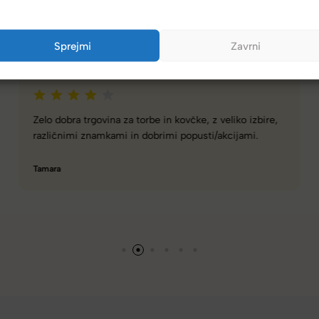
(4,8/5)
Sprejmi
Zavrni
Kupci nas hvalijo zaradi hitre dostave, poštenih cen in velike izbire.
Spletna ali fizična trgovina z zelo dobro izbiro torbic,
nahrbtnikov, kovčkov in še več.
Hanah