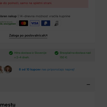
je do polnoči, samo na spletni strani.
Varen nakup
| 14-dnevna možnost vračila kupnine
Zaloga po poslovalnicah
e
Brezplačna dostava nad
Plačilo po povzetju,
H
150 €​
preko paypal-a in kartic.​
v
8 od 10 kupcev
nas priporočajo naprej!
 mestu