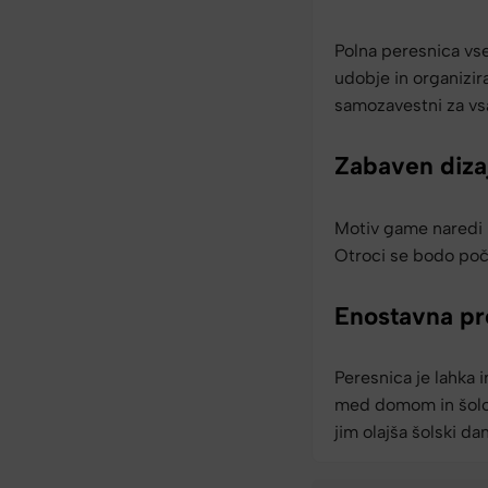
Polna peresnica vs
udobje in organizira
samozavestni za vsa
Zabaven diza
Motiv game naredi p
Otroci se bodo poču
Enostavna pr
Peresnica je lahka
med domom in šolo.
jim olajša šolski dan