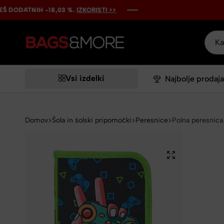
TNIH -18,03 %.
TNIH -18,03 %.
TNIH -18,03 %.
TNIH -18,03 %.
TNIH -18,03 %.
IZKORISTI >>
IZKORISTI >>
IZKORISTI >>
IZKORISTI >>
IZKORISTI >>
Bags&More
Vsi izdelki
Najbolje prodaja
Domov
Šola in šolski pripomočki
Peresnice
Polna peresnica