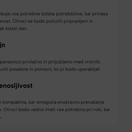
ebuje vse potrebne šolske potrebščine, kar prinaša
nost. Otroci se bodo počutili pripravljeni in
k šolski dan.
jn
eresnico privlačno in priljubljeno med vrstniki.
tili posebne in ponosni, ko jo bodo uporabljali.
enosljivost
 in kompaktna, kar omogoča enostavno prenašanje
 Otroci bodo vedno imeli vse potrebno pri roki, kar
.