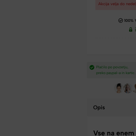
Akcija velja do nedel
100% 
dostava nad
Plačilo po povzetju,
Hitra dostava iz Slovenij
preko paypal-a in kartic.​
v 2-4 dneh.​
Opis
Vse na enem