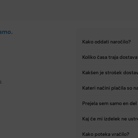
amo.
.
Kako oddati naročilo?
Koliko časa traja dostav
Kakšen je strošek dosta
0.
Kateri načini plačila so n
Prejela sem samo en del 
Kaj če mi izdelek ne ust
Kako poteka vračilo?